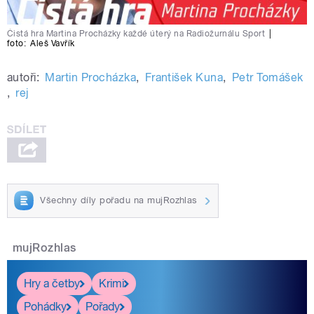
Čistá hra Martina Procházky každé úterý na Radiožurnálu Sport
|
foto:
Aleš Vavřík
autoři:
Martin Procházka
,
František Kuna
,
Petr Tomášek
,
rej
Všechny díly pořadu na mujRozhlas
mujRozhlas
Hry a četby
Krimi
Pohádky
Pořady