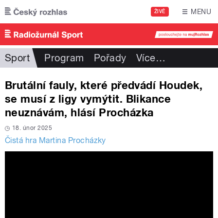
Přejít k hlavnímu obsahu
MENU
ŽIVĚ
Sport
Program
Pořady
Více
…
Brutální fauly, které předvádí Houdek,
se musí z ligy vymýtit. Blikance
neuznávám, hlásí Procházka
18. únor 2025
Čistá hra Martina Procházky