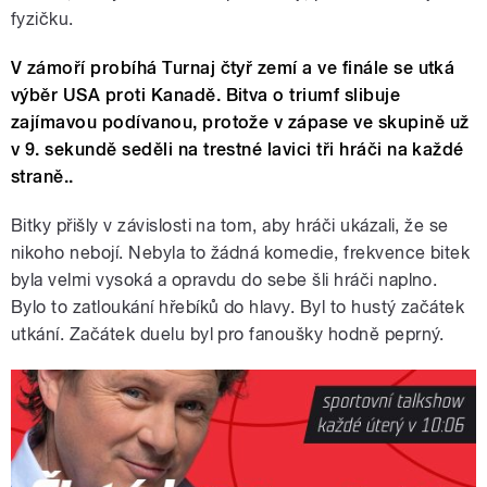
fyzičku.
V zámoří probíhá Turnaj čtyř zemí a ve finále se utká
výběr USA proti Kanadě. Bitva o triumf slibuje
zajímavou podívanou, protože v zápase ve skupině už
v 9. sekundě seděli na trestné lavici tři hráči na každé
straně..
Bitky přišly v závislosti na tom, aby hráči ukázali, že se
nikoho nebojí. Nebyla to žádná komedie, frekvence bitek
byla velmi vysoká a opravdu do sebe šli hráči naplno.
Bylo to zatloukání hřebíků do hlavy. Byl to hustý začátek
utkání. Začátek duelu byl pro fanoušky hodně peprný.