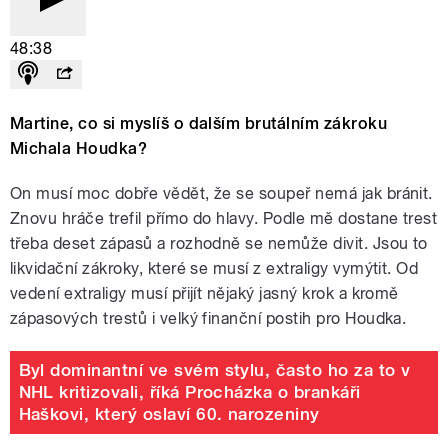
48:38
Martine, co si myslíš o dalším brutálním zákroku
Michala Houdka?
On musí moc dobře vědět, že se soupeř nemá jak bránit.
Znovu hráče trefil přímo do hlavy. Podle mě dostane trest
třeba deset zápasů a rozhodně se nemůže divit. Jsou to
likvidační zákroky, které se musí z extraligy vymýtit. Od
vedení extraligy musí přijít nějaký jasný krok a kromě
zápasových trestů i velký finanční postih pro Houdka.
Byl dominantní ve svém stylu, často ho za to v
NHL kritizovali, říká Procházka o brankáři
Haškovi, který oslaví 60. narozeniny