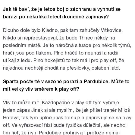
Jak tě baví, že je letos boj o záchranu a vyhnutí se
baráži po několika letech konečně zajímavý?
Dlouho dole bylo Kladno, pak tam zahučely Vítkovice.
Nikdo si nepředstavoval, že bude Třinec někdy na
posledním místě. Je to náročná situace pro několik týmů,
hráči jsou pod tlakem. Plno hráčů to neunáší a radši
utíkají z ledu. Plno hokejistů to tak má i pro play off, že
najednou nechtějí chodit na přesilovky, oslabení atd.
Sparta počtvrté v sezoně porazila Pardubice. Může to
mít velký vliv směrem k play off?
Vliv to může mít. Každopádně v play off tým vyhraje
jeden zápas Jinak si ale myslím, že jak přišel trenér Miloš
Hořava, tak tým úplně jinak trénuje a připravuje se na play
off. Ve vyřazovací fázi bude fyzička důležitá, ale nechci
tím říct, že nyní Pardubice prohrávají, protože nemají