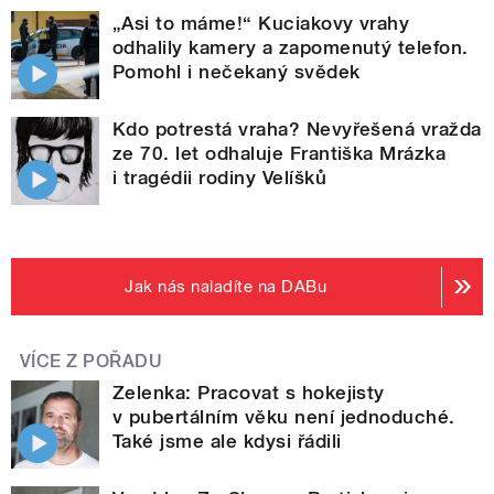
„Asi to máme!“ Kuciakovy vrahy
odhalily kamery a zapomenutý telefon.
Pomohl i nečekaný svědek
Kdo potrestá vraha? Nevyřešená vražda
ze 70. let odhaluje Františka Mrázka
i tragédii rodiny Velíšků
Jak nás naladíte na DABu
VÍCE Z POŘADU
Zelenka: Pracovat s hokejisty
v pubertálním věku není jednoduché.
Také jsme ale kdysi řádili