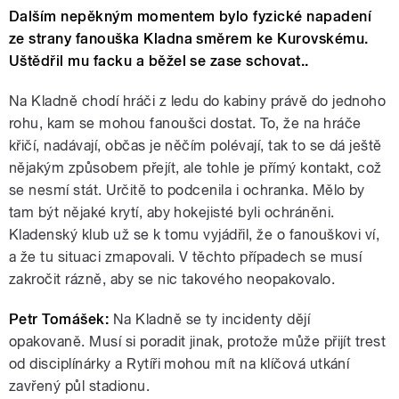
Dalším nepěkným momentem bylo fyzické napadení
ze strany fanouška Kladna směrem ke Kurovskému.
Uštědřil mu facku a běžel se zase schovat..
Na Kladně chodí hráči z ledu do kabiny právě do jednoho
rohu, kam se mohou fanoušci dostat. To, že na hráče
křičí, nadávají, občas je něčím polévají, tak to se dá ještě
nějakým způsobem přejít, ale tohle je přímý kontakt, což
se nesmí stát. Určitě to podcenila i ochranka. Mělo by
tam být nějaké krytí, aby hokejisté byli ochráněni.
Kladenský klub už se k tomu vyjádřil, že o fanouškovi ví,
a že tu situaci zmapovali. V těchto případech se musí
zakročit rázně, aby se nic takového neopakovalo.
Petr Tomášek:
Na Kladně se ty incidenty dějí
opakovaně. Musí si poradit jinak, protože může přijít trest
od disciplínárky a Rytíři mohou mít na klíčová utkání
zavřený půl stadionu.