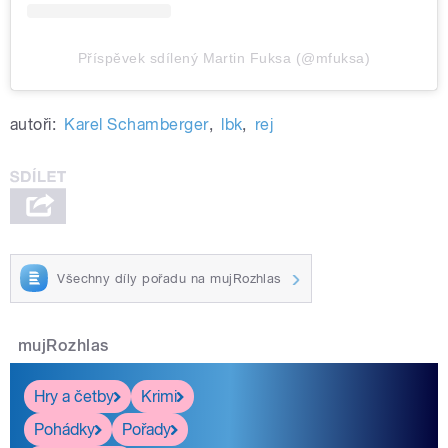
Příspěvek sdílený Martin Fuksa (@mfuksa)
autoři:
Karel Schamberger
,
lbk
,
rej
Všechny díly pořadu na mujRozhlas
mujRozhlas
Hry a četby
Krimi
Pohádky
Pořady