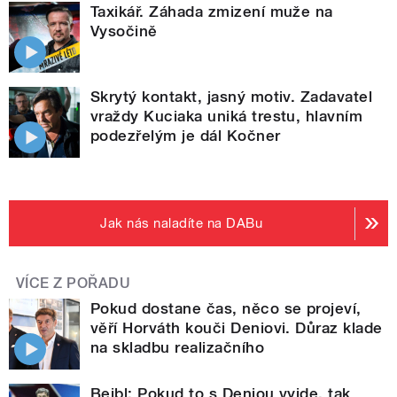
Taxikář. Záhada zmizení muže na
Vysočině
Skrytý kontakt, jasný motiv. Zadavatel
vraždy Kuciaka uniká trestu, hlavním
podezřelým je dál Kočner
Jak nás naladíte na DABu
VÍCE Z POŘADU
Pokud dostane čas, něco se projeví,
věří Horváth kouči Deniovi. Důraz klade
na skladbu realizačního
Bejbl: Pokud to s Deniou vyjde, tak