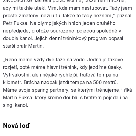
závodech se naštěstí pořád vidíme, takže není možné,
aby mi takhle utekl. Vím, kde mám nastupovat. Tady jsem
prostě zmatený, nežiju tu, takže to tady neznám,“ přiznal
Petr Fuksa. Na olympijských hrách jeden druhého
nepředjede, protože sourozenci pojedou společně v
double kanoi. Jejich denní tréninkový program popsal
starší bratr Martin.
„Ráno máme vždy dvě fáze na vodě. Jedna je takové
rozjetí, poté máme hlavní trénink, kdy jezdíme úseky.
Vytrvalostní, ale i nějaké rychlejší, traťová tempa na
kilometr. Brácha naopak jezdí tempa na 500 metrů.
Máme svoje sparing partnery, se kterými trénujeme,“ říká
Martin Fuksa, který kromě doublu s bratrem pojede i na
singl kanoi.
Nová loď