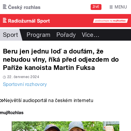
Přejít k hlavnímu obsahu
MENU
ŽIVĚ
Sport
Program
Pořady
Více
…
Beru jen jednu loď a doufám, že
nebudou vlny, říká před odjezdem do
Paříže kanoista Martin Fuksa
22. červenec 2024
Sportovní rozhovory
Největší audioportál na českém internetu