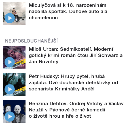
Miculyčová si k 18. narozeninám
nadělila sporťák. Duhové auto alá
chamelenon
NEJPOSLOUCHANĚJŠÍ
Miloš Urban: Sedmikostelí. Moderní
gotický krimi román čtou Jiří Schwarz a
Jan Novotný
Petr Hudský: Hrubý pytel, hrubá
záplata. Dvě duchařské detektivky od
scenáristy Kriminálky Anděl
Benzína Dehtov. Ondřej Vetchý a Václav
Neužil v Pýchově černé komedii
o životě hrou a hře o život