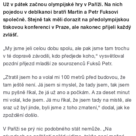
Už v pátek začnou olympijské hry v Paříži. Na nich
pojedou v deblkanoi bratři Martin a Petr Fuksovi
společně. Stejně tak měli dorazit na předolympijskou
tiskovou konferenci v Praze, ale nakonec přijeli každý
zvlášť.
„My jsme jeli celou dobu spolu, ale pak jsme tam trochu
v té dopravě závodili, kdo předjede koho,“ vysvětloval
pozdní příjezd mladší ze sourozenců Fuksů Petr.
„Ztratil jsem ho a volal mi 100 metrů před budovou, že
tam ještě není. Já jsem si myslel, že tady jsem, tak jsem
mu pyšně říkal, že já už ano a počkám. A za deset minut
mi volal, kde jsem. Já mu říkal, že jsem tady na místě, ale
sraz už byl jinde, byli jsme z toho zmatení,“
dodal, jak ke
zpoždění došlo.
V Paříži se prý nic podobného stát nemůže.
„Na