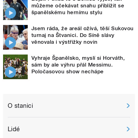
můžeme očekávat snahu přiblížit se
španělskému hernímu stylu
Jsem ráda, že areál ožívá, těší Sukovou
turnaj na Štvanici. Do Síně slávy
věnovala i výstřižky novin
Vyhraje Španělsko, myslí si Horváth,
sám by ale výhru přál Messimu.
Poločasovou show nechápe
O stanici
Lidé