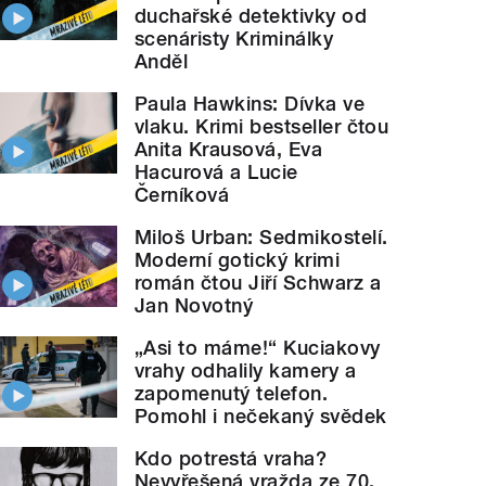
duchařské detektivky od
scenáristy Kriminálky
Anděl
Paula Hawkins: Dívka ve
vlaku. Krimi bestseller čtou
Anita Krausová, Eva
Hacurová a Lucie
Černíková
Miloš Urban: Sedmikostelí.
Moderní gotický krimi
román čtou Jiří Schwarz a
Jan Novotný
„Asi to máme!“ Kuciakovy
vrahy odhalily kamery a
zapomenutý telefon.
Pomohl i nečekaný svědek
Kdo potrestá vraha?
Nevyřešená vražda ze 70.