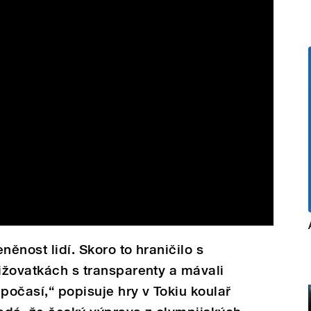
eněnost lidí. Skoro to hraničilo s
řižovatkách s transparenty a mávali
počasí,“ popisuje hry v Tokiu koulař