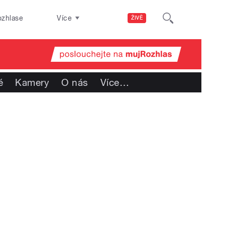
ozhlase
Více
ŽIVĚ
é
Kamery
O nás
Více
…