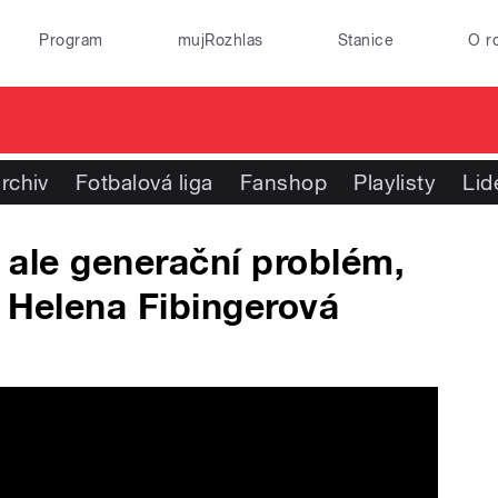
Program
mujRozhlas
Stanice
O r
rchiv
Fotbalová liga
Fanshop
Playlisty
Lid
Má ale generační problém,
a Helena Fibingerová