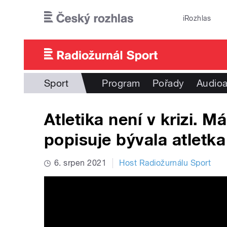
Přejít k hlavnímu obsahu
iRozhlas
Sport
Program
Pořady
Audioa
Atletika není v krizi. 
popisuje bývala atletk
6. srpen 2021
Host Radiožurnálu Sport