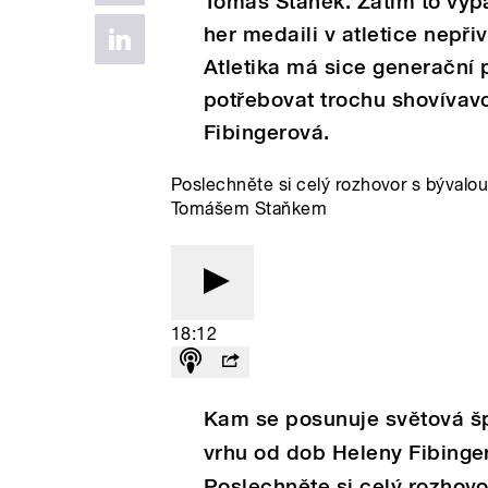
Tomáš Staněk. Zatím to vyp
her medaili v atletice nepři
Atletika má sice generační
potřebovat trochu shovívavo
Fibingerová.
Poslechněte si celý rozhovor s bývalo
Tomášem Staňkem
18:12
Kam se posunuje světová špi
vrhu od dob Heleny Fibinger
Poslechněte si celý rozhovo