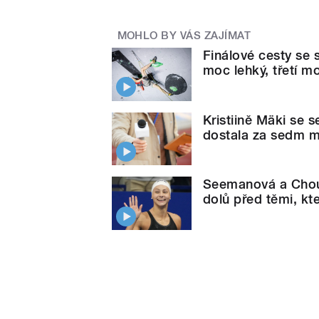
MOHLO BY VÁS ZAJÍMAT
Finálové cesty se 
moc lehký, třetí mo
Kristiině Mäki se 
dostala za sedm 
Seemanová a Choup
dolů před těmi, kte