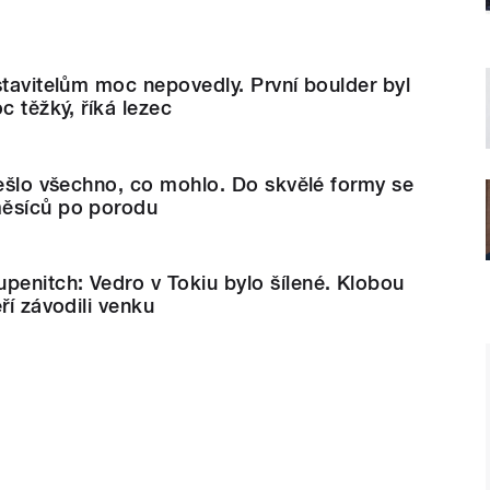
stavitelům moc nepovedly. První boulder byl
c těžký, říká lezec
sešlo všechno, co mohlo. Do skvělé formy se
měsíců po porodu
enitch: Vedro v Tokiu bylo šílené. Klobou
ří závodili venku