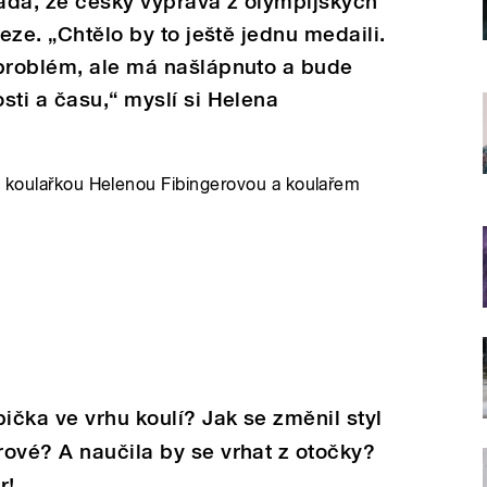
adá, že český výprava z olympijských
veze. „Chtělo by to ještě jednu medaili.
 problém, ale má našlápnuto a bude
sti a času,“ myslí si Helena
u koulařkou Helenou Fibingerovou a koulařem
čka ve vrhu koulí? Jak se změnil styl
ové? A naučila by se vrhat z otočky?
r!