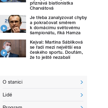
přiznává biatlonistka
Charvátová
Je třeba zanalyzovat chyby
a pokračovat směrem
k domácímu světovému
šampionátu, říká Hamza
Kejval: Martina Sáblíková
se řadí mezi největší esa
českého sportu. Doufám,
že to ještě nezabalí
O stanici
Lidé
Program