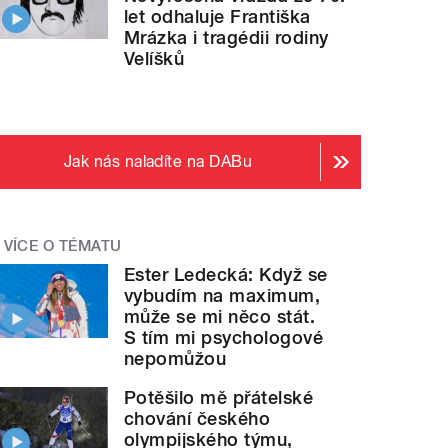
let odhaluje Františka
Mrázka i tragédii rodiny
Velíšků
Jak nás naladíte na DABu
VÍCE O TÉMATU
Ester Ledecká: Když se
vybudím na maximum,
může se mi něco stát.
S tím mi psychologové
nepomůžou
Potěšilo mě přátelské
chování českého
olympijského týmu,