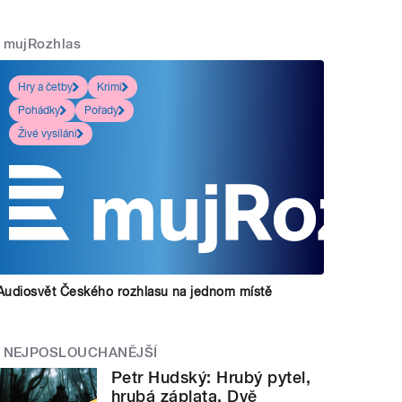
mujRozhlas
Hry a četby
Krimi
Pohádky
Pořady
Živé vysílání
Audiosvět Českého rozhlasu na jednom místě
NEJPOSLOUCHANĚJŠÍ
Petr Hudský: Hrubý pytel,
hrubá záplata. Dvě