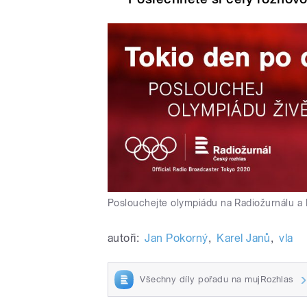
Poslouchejte olympiádu na Radiožurnálu a 
autoři:
Jan Pokorný
,
Karel Janů
,
vla
Všechny díly pořadu na mujRozhlas