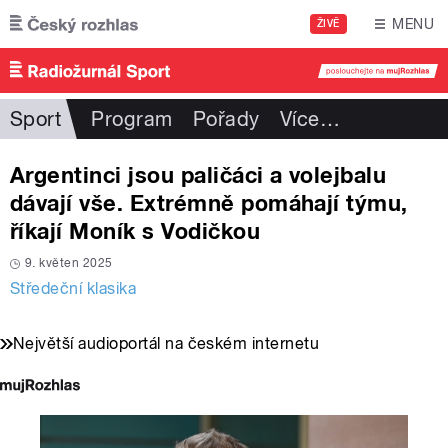
Přejít k hlavnímu obsahu
MENU
ŽIVĚ
Sport
Program
Pořady
Více
…
Argentinci jsou paličáci a volejbalu
dávají vše. Extrémně pomáhají týmu,
říkají Moník s Vodičkou
9. květen 2025
Středeční klasika
Největší audioportál na českém internetu