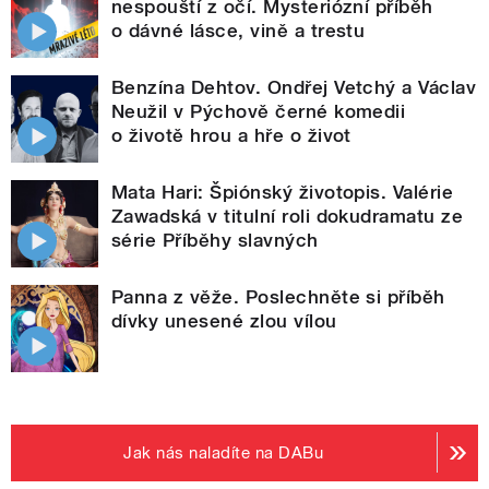
nespouští z očí. Mysteriózní příběh
o dávné lásce, vině a trestu
Benzína Dehtov. Ondřej Vetchý a Václav
Neužil v Pýchově černé komedii
o životě hrou a hře o život
Mata Hari: Špiónský životopis. Valérie
Zawadská v titulní roli dokudramatu ze
série Příběhy slavných
Panna z věže. Poslechněte si příběh
dívky unesené zlou vílou
Jak nás naladíte na DABu