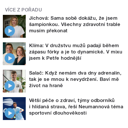
VÍCE Z POŘADU
Jíchová: Sama sobě dokážu, že jsem
šampionkou. Všechny zdravotní trable
musím překonat
Klíma: V družstvu mužů padají během
zápasu fórky a je to dynamické. V mixu
jsem k Petře hodnější
Salač: Když nemám dva dny adrenalin,
tak je se mnou k nevydržení. Baví mě
život na hraně
Větší péče o zdraví, týmy odborníků
i hlídaná strava, řeší Neumannová téma
sportovní dlouhověkosti