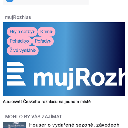
mujRozhlas
Hry a četby
Krimi
Pohádky
Pořady
Živé vysílání
Audiosvět Českého rozhlasu na jednom místě
MOHLO BY VÁS ZAJÍMAT
Houser o vydařené sezoně, závodech