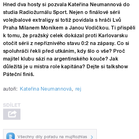
Hned dva hosty si pozvala Kateřina Neumannová do
studia Radiožurnálu Sport. Nejen o finálové sérii
volejbalové extraligy si totiž povídala s hráči Lvů
Praha Milanem Moníkem a Janou Vodičkou. Ti přispěli
k tomu, že pražský celek dokázal proti Karlovarsku
otočit sérii z nepříznivého stavu 0:2 na zápasy. Co si
spoluhráči řekli před utkáním, kdy šlo o vše? Proč
majitel klubu sází na argentinského kouče? Jak
důležitá je u mistra role kapitána? Dejte si talkshow
Páteční finiš.
autoři:
Kateřina Neumannová
,
rej
Všechny díly pořadu na mujRozhlas