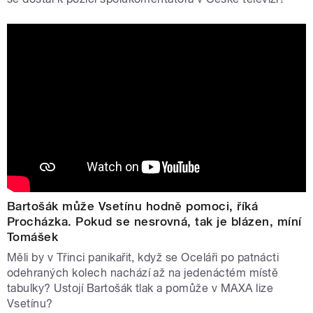
Bartošák může Vsetínu hodně pomoci, říká
Procházka. Pokud se nesrovná, tak je blázen, míní
Tomášek
Měli by v Třinci panikařit, když se Oceláři po patnácti
odehraných kolech nachází až na jedenáctém místě
tabulky? Ustojí Bartošák tlak a pomůže v MAXA lize
Vsetínu?