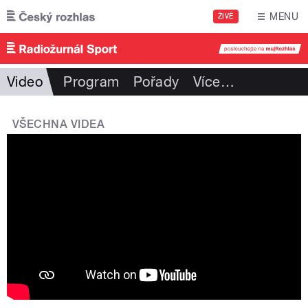
Přejít k hlavnímu obsahu
MENU
ŽIVĚ
Video
Program
Pořady
Více
…
VŠECHNA VIDEA