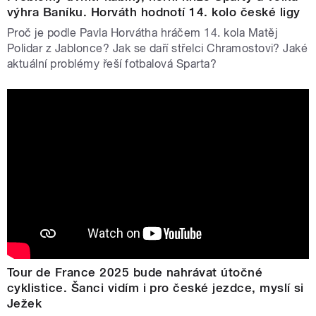
výhra Baníku. Horváth hodnotí 14. kolo české ligy
Proč je podle Pavla Horvátha hráčem 14. kola Matěj
Polidar z Jablonce? Jak se daří střelci Chramostovi? Jaké
aktuální problémy řeší fotbalová Sparta?
Tour de France 2025 bude nahrávat útočné
cyklistice. Šanci vidím i pro české jezdce, myslí si
Ježek