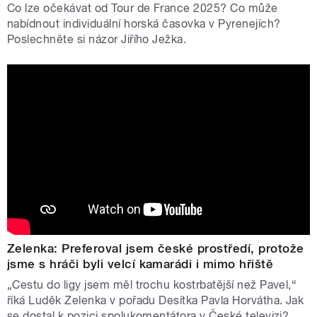
Co lze očekávat od Tour de France 2025? Co může
nabídnout individuální horská časovka v Pyrenejích?
Poslechněte si názor Jiřího Ježka.
Zelenka: Preferoval jsem české prostředí, protože
jsme s hráči byli velcí kamarádi i mimo hřiště
„Cestu do ligy jsem měl trochu kostrbatější než Pavel,“
říká Luděk Zelenka v pořadu Desítka Pavla Horvátha. Jak
se dostal k pozici spolukomentátora v České televizi?