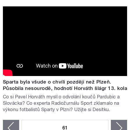
Sparta byla všude o chvíli později než Plzeň.
Působila nesourodě, hodnotí Horváth šlágr 13. kola
Co si Pavel Horváth myslí o odvolání koučů Pardubic a
Slovácka? Co experta Radiožurnálu Sport zklamalo na
výkonu fotbalistů Sparty v Plzni? Užijte si Desítku.
STRÁNKY
61
n
zí