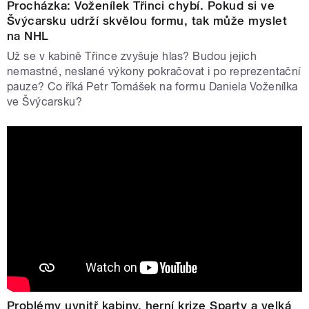
Procházka: Voženílek Třinci chybí. Pokud si ve
Švýcarsku udrží skvělou formu, tak může myslet
na NHL
Už se v kabině Třince zvyšuje hlas? Budou jejich
nemastné, neslané výkony pokračovat i po reprezentační
pauze? Co říká Petr Tomášek na formu Daniela Voženílka
ve Švýcarsku?
Problémy uvnitř kabiny, herní krize Sparty a velká