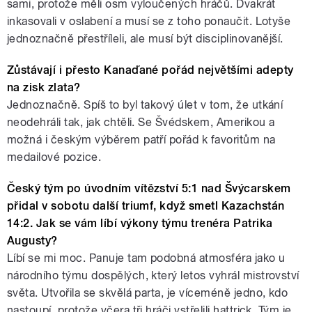
sami, protože měli osm vyloučených hráčů. Dvakrát
inkasovali v oslabení a musí se z toho ponaučit. Lotyše
jednoznačně přestříleli, ale musí být disciplinovanější.
Zůstávají i přesto Kanaďané pořád největšími adepty
na zisk zlata?
Jednoznačně. Spíš to byl takový úlet v tom, že utkání
neodehráli tak, jak chtěli. Se Švédskem, Amerikou a
možná i českým výběrem patří pořád k favoritům na
medailové pozice.
Český tým po úvodním vítězství 5:1 nad Švýcarskem
přidal v sobotu další triumf, když smetl Kazachstán
14:2. Jak se vám líbí výkony týmu trenéra Patrika
Augusty?
Líbí se mi moc. Panuje tam podobná atmosféra jako u
národního týmu dospělých, který letos vyhrál mistrovství
světa. Utvořila se skvělá parta, je víceméně jedno, kdo
nastoupí, protože včera tři hráči vstřelili hattrick. Tým je