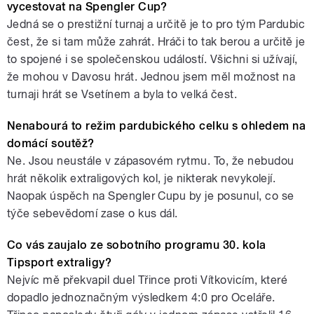
vycestovat na Spengler Cup?
Jedná se o prestižní turnaj a určitě je to pro tým Pardubic
čest, že si tam může zahrát. Hráči to tak berou a určitě je
to spojené i se společenskou událostí. Všichni si užívají,
že mohou v Davosu hrát. Jednou jsem měl možnost na
turnaji hrát se Vsetínem a byla to velká čest.
Nenabourá to režim pardubického celku s ohledem na
domácí soutěž?
Ne. Jsou neustále v zápasovém rytmu. To, že nebudou
hrát několik extraligových kol, je nikterak nevykolejí.
Naopak úspěch na Spengler Cupu by je posunul, co se
týče sebevědomí zase o kus dál.
Co vás zaujalo ze sobotního programu 30. kola
Tipsport extraligy?
Nejvíc mě překvapil duel Třince proti Vítkovicím, které
dopadlo jednoznačným výsledkem 4:0 pro Oceláře.