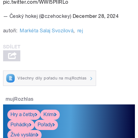
pic.twitter.com/WWI5PIIRLo
— Český hokej (@czehockey)
December 28, 2024
autoři:
Markéta Salaj Svozilová
,
rej
Všechny díly pořadu na mujRozhlas
mujRozhlas
Hry a četby
Krimi
Pohádky
Pořady
Živé vysílání