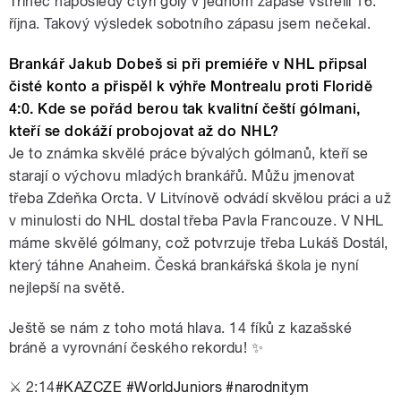
Třinec naposledy čtyři góly v jednom zápase vstřelil 16.
října. Takový výsledek sobotního zápasu jsem nečekal.
Brankář Jakub Dobeš si při premiéře v NHL připsal
čisté konto a přispěl k výhře Montrealu proti Floridě
4:0. Kde se pořád berou tak kvalitní čeští gólmani,
kteří se dokáží probojovat až do NHL?
Je to známka skvělé práce bývalých gólmanů, kteří se
starají o výchovu mladých brankářů. Můžu jmenovat
třeba Zdeňka Orcta. V Litvínově odvádí skvělou práci a už
v minulosti do NHL dostal třeba Pavla Francouze. V NHL
máme skvělé gólmany, což potvrzuje třeba Lukáš Dostál,
který táhne Anaheim. Česká brankářská škola je nyní
nejlepší na světě.
Ještě se nám z toho motá hlava. 14 fíků z kazašské
bráně a vyrovnání českého rekordu! ✨
⚔️ 2:14
#KAZCZE
#WorldJuniors
#narodnitym