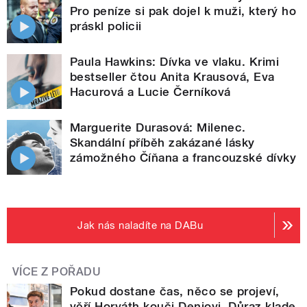
Pro peníze si pak dojel k muži, který ho
práskl policii
Paula Hawkins: Dívka ve vlaku. Krimi
bestseller čtou Anita Krausová, Eva
Hacurová a Lucie Černíková
Marguerite Durasová: Milenec.
Skandální příběh zakázané lásky
zámožného Číňana a francouzské dívky
Jak nás naladíte na DABu
VÍCE Z POŘADU
Pokud dostane čas, něco se projeví,
věří Horváth kouči Deniovi. Důraz klade