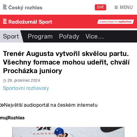
Přejít k hlavnímu obsahu
MENU
ŽIVĚ
Sport
Program
Pořady
Více
…
Trenér Augusta vytvořil skvělou partu.
Všechny formace mohou udeřit, chválí
Procházka juniory
29. prosinec 2024
Sportovní rozhovory
Největší audioportál na českém internetu