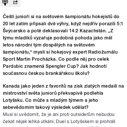
Čeští junioři si na světovém šampionátu hokejistů do
20 let zatím připsali dvě výhry, když nejdřív porazili 5:1
Švýcarsko a poté deklasovali 14:2 Kazachstán. „Z
týmu mladíků vyzařuje podobná pohoda jako měl
letos národní tým dospělých na světovém
šampionátu,“ myslí si hokejový expert Radiožurnálu
Sport Martin Procházka. Co podle něj pro celek
Pardubic znamená Spengler Cup? Jak hodnotí
současnou českou brankářskou školu?
Kanada jako jeden z favoritů na zisk zlatých medailí na
mistrovství světa juniorů překvapivě podlehla
Lotyšsku. Co může s mladým týmem a jeho
sebevědomím takový výsledek udělat?
Musí si uvědomit, že je ani proti outsiderům nebudou
čekat nějak lehká utkání. Duel s Lotyšskem si prohráli