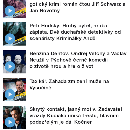
gotický krimi román čtou Jiří Schwarz a
Jan Novotný
Petr Hudský: Hrubý pytel, hrubá
záplata. Dvě duchařské detektivky od
scenáristy Kriminálky Anděl
Benzína Dehtov. Ondřej Vetchý a Václav
Neužil v Pýchově černé komedii
o životě hrou a hře o život
Taxikář. Záhada zmizení muže na
Vysočině
Skrytý kontakt, jasný motiv. Zadavatel
vraždy Kuciaka uniká trestu, hlavním
podezřelým je dál Kočner