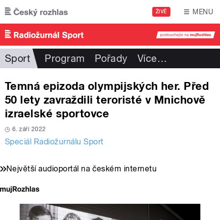
Přejít k hlavnímu obsahu
MENU
ŽIVĚ
Sport
Program
Pořady
Více
…
Temná epizoda olympijských her. Před
50 lety zavraždili teroristé v Mnichově
izraelské sportovce
6. září 2022
Speciál Radiožurnálu Sport
Největší audioportál na českém internetu