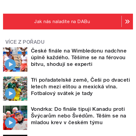
Jak nás naladíte na DABu
VÍCE Z POŘADU
České finále na Wimbledonu nadchne
úplně každého. Těšíme se na férovou
bitvu, shodují se experti
Tři pořadatelské země, Češi po dvaceti
letech mezi elitou a mexická vlna.
Fotbalový svátek je tady
Vondrka: Do finále tipuji Kanadu proti
Švýcarům nebo Švédům. Těším se na
mladou krev v českém týmu