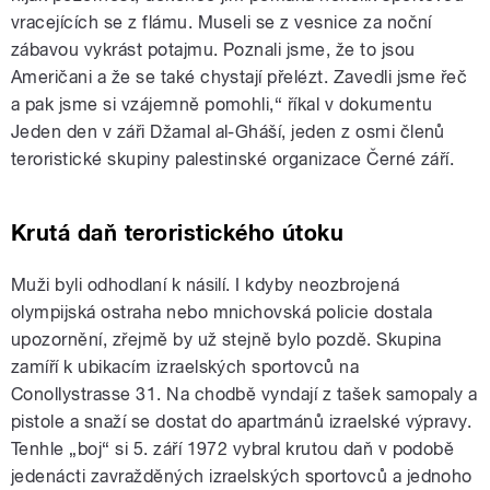
vracejících se z flámu. Museli se z vesnice za noční
zábavou vykrást potajmu. Poznali jsme, že to jsou
Američani a že se také chystají přelézt. Zavedli jsme řeč
a pak jsme si vzájemně pomohli,“ říkal v dokumentu
Jeden den v záři Džamal al-Gháší, jeden z osmi členů
teroristické skupiny palestinské organizace Černé září.
Krutá daň teroristického útoku
Muži byli odhodlaní k násilí. I kdyby neozbrojená
olympijská ostraha nebo mnichovská policie dostala
upozornění, zřejmě by už stejně bylo pozdě. Skupina
zamíří k ubikacím izraelských sportovců na
Conollystrasse 31. Na chodbě vyndají z tašek samopaly a
pistole a snaží se dostat do apartmánů izraelské výpravy.
Tenhle „boj“ si 5. září 1972 vybral krutou daň v podobě
jedenácti zavražděných izraelských sportovců a jednoho