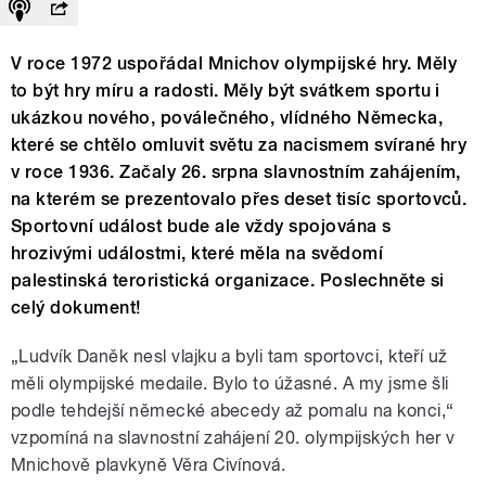
V roce 1972 uspořádal Mnichov olympijské hry. Měly
to být hry míru a radosti. Měly být svátkem sportu i
ukázkou nového, poválečného, vlídného Německa,
které se chtělo omluvit světu za nacismem svírané hry
v roce 1936. Začaly 26. srpna slavnostním zahájením,
na kterém se prezentovalo přes deset tisíc sportovců.
Sportovní událost bude ale vždy spojována s
hrozivými událostmi, které měla na svědomí
palestinská teroristická organizace. Poslechněte si
celý dokument!
„Ludvík Daněk nesl vlajku a byli tam sportovci, kteří už
měli olympijské medaile. Bylo to úžasné. A my jsme šli
podle tehdejší německé abecedy až pomalu na konci
,“
vzpomíná na slavnostní zahájení 20. olympijských her v
Mnichově plavkyně Věra Civínová.