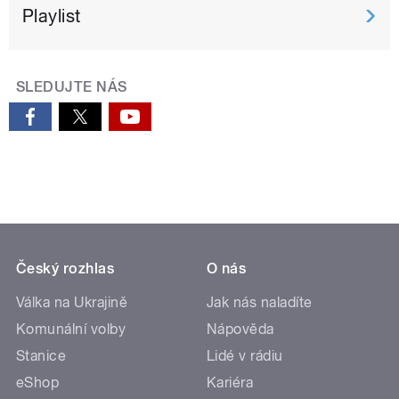
Playlist
SLEDUJTE NÁS
Český rozhlas
O nás
Válka na Ukrajině
Jak nás naladíte
Komunální volby
Nápověda
Stanice
Lidé v rádiu
eShop
Kariéra