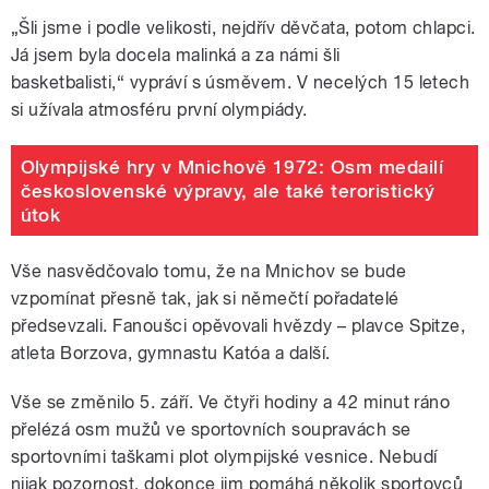
„Šli jsme i podle velikosti, nejdřív děvčata, potom chlapci.
Já jsem byla docela malinká a za námi šli
basketbalisti,“ vypráví s úsměvem. V necelých 15 letech
si užívala atmosféru první olympiády.
Olympijské hry v Mnichově 1972: Osm medailí
československé výpravy, ale také teroristický
útok
Vše nasvědčovalo tomu, že na Mnichov se bude
vzpomínat přesně tak, jak si němečtí pořadatelé
předsevzali. Fanoušci opěvovali hvězdy – plavce Spitze,
atleta Borzova, gymnastu Katóa a další.
Vše se změnilo 5. září. Ve čtyři hodiny a 42 minut ráno
přelézá osm mužů ve sportovních soupravách se
sportovními taškami plot olympijské vesnice. Nebudí
nijak pozornost, dokonce jim pomáhá několik sportovců