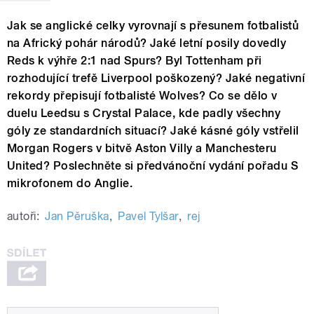
Jak se anglické celky vyrovnají s přesunem fotbalistů
na Africký pohár národů? Jaké letní posily dovedly
Reds k výhře 2:1 nad Spurs? Byl Tottenham při
rozhodující trefě Liverpool poškozený? Jaké negativní
rekordy přepisují fotbalisté Wolves? Co se dělo v
duelu Leedsu s Crystal Palace, kde padly všechny
góly ze standardních situací? Jaké kásné góly vstřelil
Morgan Rogers v bitvě Aston Villy a Manchesteru
United? Poslechněte si předvánoční vydání pořadu S
mikrofonem do Anglie.
autoři:
Jan Pěruška
,
Pavel Tylšar
,
rej