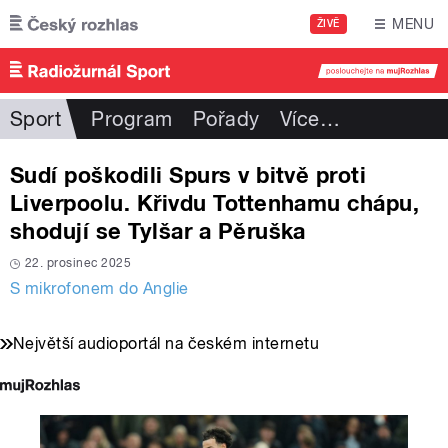
Přejít k hlavnímu obsahu
MENU
ŽIVĚ
Sport
Program
Pořady
Více
…
Sudí poškodili Spurs v bitvě proti
Liverpoolu. Křivdu Tottenhamu chápu,
shodují se Tylšar a Pěruška
22. prosinec 2025
S mikrofonem do Anglie
Největší audioportál na českém internetu