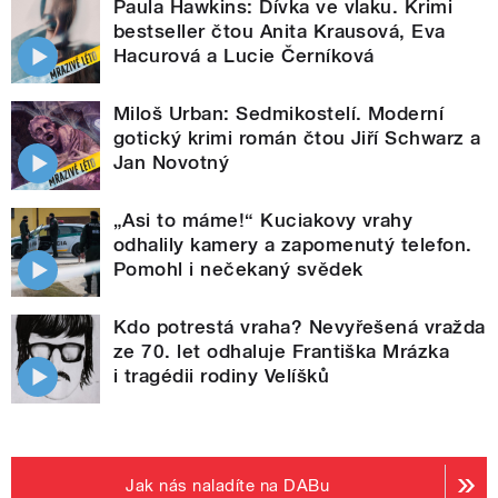
Paula Hawkins: Dívka ve vlaku. Krimi
bestseller čtou Anita Krausová, Eva
Hacurová a Lucie Černíková
Miloš Urban: Sedmikostelí. Moderní
gotický krimi román čtou Jiří Schwarz a
Jan Novotný
„Asi to máme!“ Kuciakovy vrahy
odhalily kamery a zapomenutý telefon.
Pomohl i nečekaný svědek
Kdo potrestá vraha? Nevyřešená vražda
ze 70. let odhaluje Františka Mrázka
i tragédii rodiny Velíšků
Jak nás naladíte na DABu