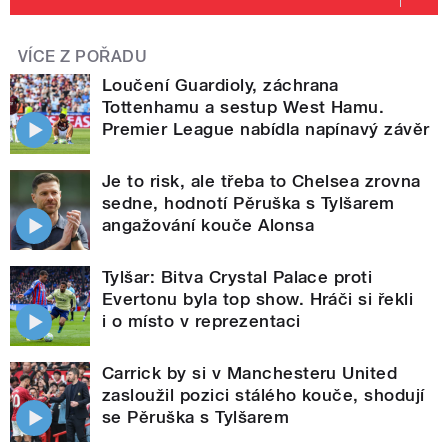
VÍCE Z POŘADU
Loučení Guardioly, záchrana
Tottenhamu a sestup West Hamu.
Premier League nabídla napínavý závěr
Je to risk, ale třeba to Chelsea zrovna
sedne, hodnotí Pěruška s Tylšarem
angažování kouče Alonsa
Tylšar: Bitva Crystal Palace proti
Evertonu byla top show. Hráči si řekli
i o místo v reprezentaci
Carrick by si v Manchesteru United
zasloužil pozici stálého kouče, shodují
se Pěruška s Tylšarem