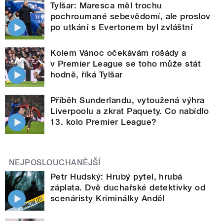
Tylšar: Maresca měl trochu
pochroumané sebevědomí, ale proslov
po utkání s Evertonem byl zvláštní
Kolem Vánoc očekávám rošády a
v Premier League se toho může stát
hodně, říká Tylšar
Příběh Sunderlandu, vytoužená výhra
Liverpoolu a zkrat Paquety. Co nabídlo
13. kolo Premier League?
NEJPOSLOUCHANĚJŠÍ
Petr Hudský: Hrubý pytel, hrubá
záplata. Dvě duchařské detektivky od
scenáristy Kriminálky Anděl