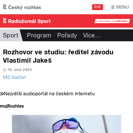
Přejít k hlavnímu obsahu
MENU
ŽIVĚ
Sport
Program
Pořady
Více
…
Rozhovor ve studiu: ředitel závodu
Vlastimil Jakeš
18. únor 2024
MS biatlon
Největší audioportál na českém internetu