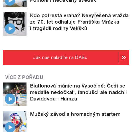
Kdo potrestá vraha? Nevyřešená vražda
ze 70. let odhaluje Františka Mrázka
i tragédii rodiny Velíšků
Jak nás naladíte na DABu
VÍCE Z POŘADU
Biatlonová mánie na Vysočině: Češi se
medaile nedočkali, fanoušci ale nadchli
Davidovou i Hamzu
Mužský závod s hromadným startem