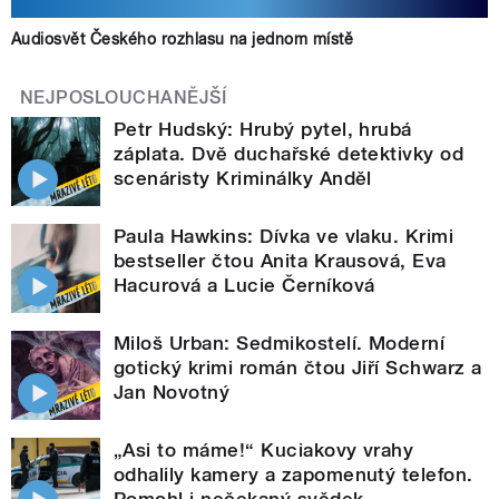
Audiosvět Českého rozhlasu na jednom místě
NEJPOSLOUCHANĚJŠÍ
Petr Hudský: Hrubý pytel, hrubá
záplata. Dvě duchařské detektivky od
scenáristy Kriminálky Anděl
Paula Hawkins: Dívka ve vlaku. Krimi
bestseller čtou Anita Krausová, Eva
Hacurová a Lucie Černíková
Miloš Urban: Sedmikostelí. Moderní
gotický krimi román čtou Jiří Schwarz a
Jan Novotný
„Asi to máme!“ Kuciakovy vrahy
odhalily kamery a zapomenutý telefon.
Pomohl i nečekaný svědek