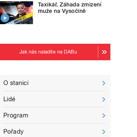
Taxikář. Záhada zmizení
muže na Vysočině
Jak nás naladíte na DABu
O stanici
Lidé
Program
Pořady