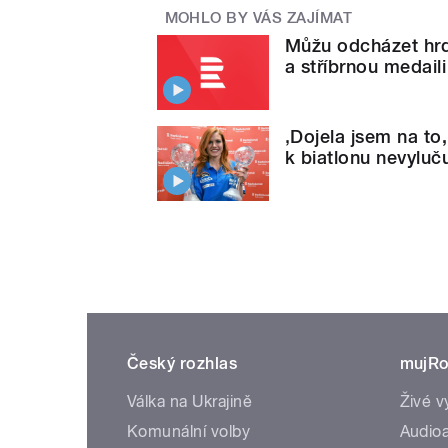
MOHLO BY VÁS ZAJÍMAT
Můžu odcházet hrd
a stříbrnou medail
‚Dojela jsem na to,
k biatlonu nevyluč
Český rozhlas
mujRo
Válka na Ukrajině
Živé v
Komunální volby
Audioa