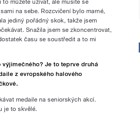
si to můžete užívat, ale musíte se
a sami na sebe. Rozcvičení bylo marné,
ala jediný pořádný skok, takže jsem
čekávat. Snažila jsem se zkoncentrovat,
dostatek času se soustředit a to mi
co výjimečného? Je to teprve druhá
daile z evropského halového
čkové.
skávat medaile na seniorských akcí.
je to skvělé.