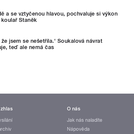
ě a se vztyčenou hlavou, pochvaluje si výkon
i koulař Staněk
 že jsem se nešetřila.‘ Soukalová návrat
uje, teď ale nemá čas
zhlas
O nás
ysílání
Jak nás naladíte
rchiv
Nápověda