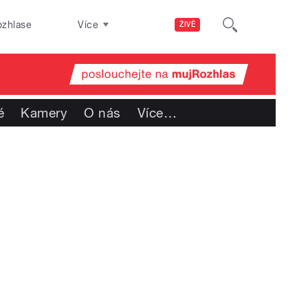
ozhlase
Více
ŽIVĚ
é
Kamery
O nás
Více
…