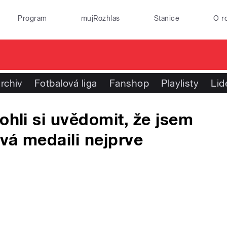
Program
mujRozhlas
Stanice
O r
rchiv
Fotbalová liga
Fanshop
Playlisty
Lid
ohli si uvědomit, že jsem
ová medaili nejprve