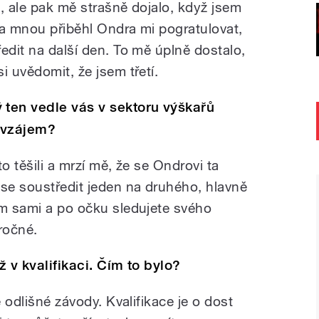
, ale pak mě strašně dojalo, když jsem
 za mnou přiběhl Ondra mi pogratulovat,
edit na další den. To mě úplně dostalo,
i uvědomit, že jsem třetí.
ten vedle vás v sektoru výškařů
navzájem?
o těšili a mrzí mě, že se Ondrovi ta
 se soustředit jeden na druhého, hlavně
am sami a po očku sledujete svého
ročné.
ž v kvalifikaci. Čím to bylo?
ě odlišné závody. Kvalifikace je o dost