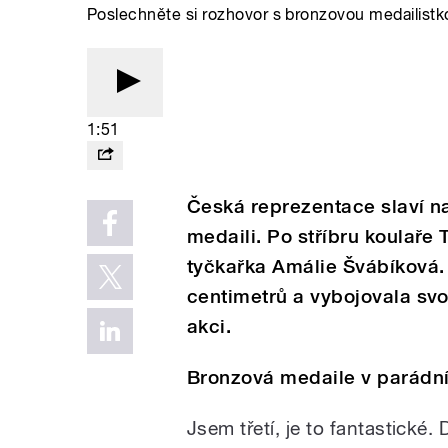
Poslechněte si rozhovor s bronzovou medailistk
1:51
Česká reprezentace slaví n
medaili. Po stříbru koulaře
tyčkařka Amálie Švábíková. 
centimetrů a vybojovala svo
akci.
Bronzová medaile v parádn
Jsem třetí, je to fantastické.