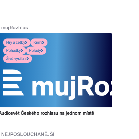
mujRozhlas
Hry a četby
Krimi
Pohádky
Pořady
Živé vysílání
Audiosvět Českého rozhlasu na jednom místě
NEJPOSLOUCHANĚJŠÍ