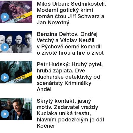
Miloš Urban: Sedmikostelí.
Moderní gotický krimi
román čtou Jiří Schwarz a
Jan Novotný
Benzína Dehtov. Ondřej
Vetchý a Václav Neužil
v Pýchově černé komedii
o životě hrou a hře o život
Petr Hudský: Hrubý pytel,
hrubá záplata. Dvě
duchařské detektivky od
scenáristy Kriminálky
Anděl
Skrytý kontakt, jasný
motiv. Zadavatel vraždy
Kuciaka uniká trestu,
hlavním podezřelým je dál
Kočner