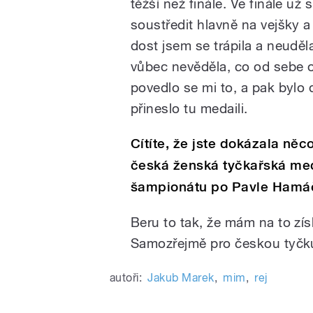
těžší než finále. Ve finále už 
soustředit hlavně na vejšky 
dost jsem se trápila a neuděl
vůbec nevěděla, co od sebe o
povedlo se mi to, a pak bylo 
přineslo tu medaili.
Cítíte, že jste dokázala ně
česká ženská tyčkařská me
šampionátu po Pavle Hamá
Beru to tak, že mám na to zí
Samozřejmě pro českou tyčku 
autoři:
Jakub Marek
,
mim
,
rej