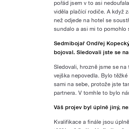
pořád jsem v to asi nedoufala
viděla plačící rodiče. A když
než odjede na hotel se soustř
sundalo a asi mi to pomohlo s
Sedmibojař Ondřej Kopecký 
bojoval. Sledovali jste se 
Sledovali, hrozně jsme se na t
vejška nepovedla. Bylo těžké
sami na sebe, protože jste t
partnera. V tomhle to bylo ná
Váš projev byl úplně jiný, ne
Kvalifikace a finále jsou úpln