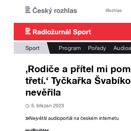
Přejít k hlavnímu obsahu
iRozhlas
Sport
Program
Pořady
Audioa
‚Rodiče a přítel mi pom
třetí.‘ Tyčkařka Švabík
nevěřila
5. březen 2023
Největší audioportál na českém internetu