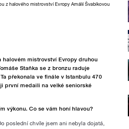
ou z halového mistrovství Evropy Amálií Švabíkovou
a halovém mistrovství Evropy druhou
 Tomáše Staňka se z bronzu raduje
Ta překonala ve finále v Istanbulu 470
ji první medaili na velké seniorské
ím výkonu. Co se vám honí hlavou?
 Do poslední chvíle jsem ani nebyla dojatá,