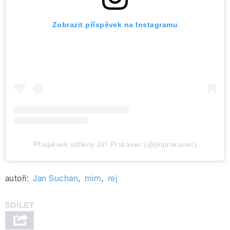
Zobrazit příspěvek na Instagramu
Příspěvek sdílený Jiří Prskavec (@jiriprskavec)
autoři:
Jan Suchan
,
mim
,
rej