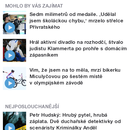
MOHLO BY VÁS ZAJÍMAT
Sedm milimetrů od medaile. ‚Udělal
jsem školáckou chybu,‘ mrzelo střelce
Přívratského
Hrál aktivní divadlo na rozhodčí, štvalo
judistu Klammerta po prohře s domácím
zápasníkem
Vím, že jsem na to měla, mrzí bikerku
Miculyčovou po šestém místě
v olympijském závodě
NEJPOSLOUCHANĚJŠÍ
Petr Hudský: Hrubý pytel, hrubá
záplata. Dvě duchařské detektivky od
scenáristy Kriminálky Anděl