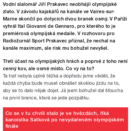
Vodní slalomář Jiří Prskavec neobhájil olympijské
zlato. V závodu kajakářů na kanále ve Vaires-sur-
Marne skončil po dotycích dvou branek osmý. V Paříži
vyhrál Ital Giovanni de Gennaro, pro kterého to je
premiérová olympijská medaile. V rozhovoru pro
Radiožurnál Sport Prskavec přiznal, že nechal na
kanále maximum, ale risk mu bohužel nevyšel.
Třetí účast na olympijských hrách a poprvé z toho není
cenný kov, ale osmé místo. Co vy na to?
Ta trať nebyla úplně těžká a dopředu jsme věděli, že
každá chyba bude muset obnášet skvělou jízdu na to,
aby se to dalo nějak dojet. Já jsem bohužel dal šťoucha
na první brance, která se jede pozpátku.
Co se v tu chvíli stalo je ve hvězdách, říká
kanoistka Satková po nevydařeném olympijském
finále