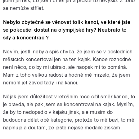
jsem jel risk, co jsem chtěl jet a prostě to nevyšlo. Z toho
se nemůže střílet.
Nebylo zbytečné se věnovat tolik kanoi, ve které jste
se pokoušel dostat na olympijské hry? Neubralo to
síly a koncentraci?
Nevím, jestli nebyla spíš chyba, že jsem se v posledních
měsících koncertoval jen na ten kajak. Kanoe rozhodně
není něco, co by mi ubíralo, ale naopak mi to pomáhá.
Mám z toho velkou radost a hodně mě mrzelo, že jsem
nemohl jet závod tady i na kanoi.
Nějak jsem důležitost v letošním roce cítil směr kanoe, to
je pravda, ale pak jsem se koncentroval na kajak. Myslím,
že by to nedopadlo v kajaku jinak, ale musím do
budoucna dělat obě kategorie, protože to mě baví, to mě
naplňuje a doufám, že ještě nějaké medaile získám.