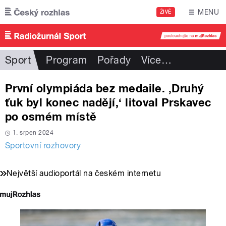
Přejít k hlavnímu obsahu
MENU
ŽIVĚ
Sport
Program
Pořady
Více
…
První olympiáda bez medaile. ‚Druhý
ťuk byl konec nadějí,‘ litoval Prskavec
po osmém místě
1. srpen 2024
Sportovní rozhovory
Největší audioportál na českém internetu