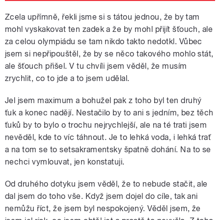
Zcela upřímně, řekli jsme si s tátou jednou, že by tam
mohl vyskakovat ten zadek a že by mohl přijít šťouch, ale
za celou olympiádu se tam nikdo takto nedotkl. Vůbec
jsem si nepřipouštěl, že by se něco takového mohlo stát,
ale šťouch přišel. V tu chvíli jsem věděl, že musím
zrychlit, co to jde a to jsem udělal.
Jel jsem maximum a bohužel pak z toho byl ten druhý
ťuk a konec nadějí. Nestačilo by to ani s jedním, bez těch
ťuků by to bylo o trochu nejrychlejší, ale na té trati jsem
nevěděl, kde to víc táhnout. Je to lehká voda, i lehká trať
a na tom se to setsakramentsky špatně dohání. Na to se
nechci vymlouvat, jen konstatuji.
Od druhého dotyku jsem věděl, že to nebude stačit, ale
dal jsem do toho vše. Když jsem dojel do cíle, tak ani
nemůžu říct, že jsem byl nespokojený. Věděl jsem, že