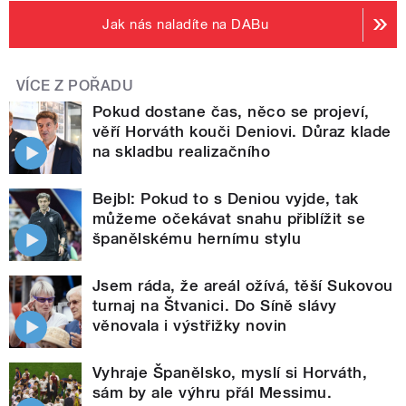
Jak nás naladíte na DABu
VÍCE Z POŘADU
Pokud dostane čas, něco se projeví,
věří Horváth kouči Deniovi. Důraz klade
na skladbu realizačního
Bejbl: Pokud to s Deniou vyjde, tak
můžeme očekávat snahu přiblížit se
španělskému hernímu stylu
Jsem ráda, že areál ožívá, těší Sukovou
turnaj na Štvanici. Do Síně slávy
věnovala i výstřižky novin
Vyhraje Španělsko, myslí si Horváth,
sám by ale výhru přál Messimu.