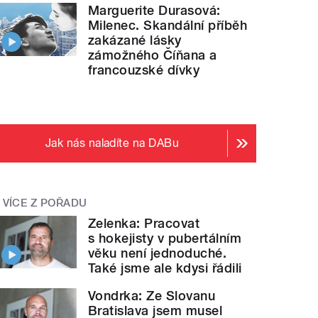
Marguerite Durasová:
Milenec. Skandální příběh
zakázané lásky
zámožného Číňana a
francouzské dívky
Jak nás naladíte na DABu
VÍCE Z POŘADU
Zelenka: Pracovat
s hokejisty v pubertálním
věku není jednoduché.
Také jsme ale kdysi řádili
Vondrka: Ze Slovanu
Bratislava jsem musel