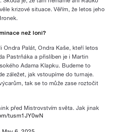
y. Škoda je, že tam nemáme ani Radko
ěle krizové situace. Věřím, že letos jeho
 Hronek.
ominace než loni?
i Ondra Palát, Ondra Kaše, kteří letos
 Pastrňáka a přislíben je i Martin
ysokého Adama Klapku. Budeme to
de záležet, jak vstoupíme do turnaje.
výcarům, tak se to může zase roztočit
nink před Mistrovstvím světa. Jak jinak
r.com/tusm1JY0wN
)
May 6, 2025