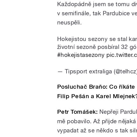
Každopádně jsem se tomu divi
v semifinále, tak Pardubice ve
neuspěli.
Hokejistou sezony se stal ka
životní sezoně posbíral 32 gó
#hokejistasezony
pic.twitte
— Tipsport extraliga (@telhcz
Posluchač Braňo: Co říkáte 
Filip Pešán a Karel Mlejnek
Petr Tomášek:
Nepřeji Pardub
mě pobavilo. Až přijde nějaká
vypadat až se někdo s tak si