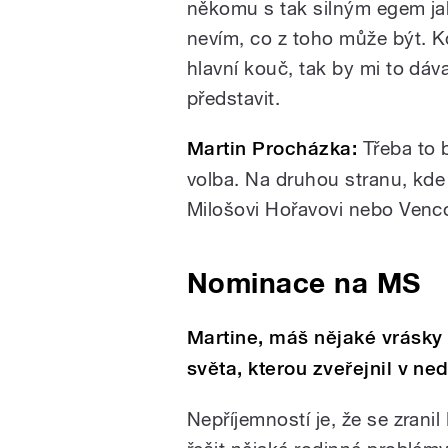
někomu s tak silným egem jako
nevím, co z toho může být. K
hlavní kouč, tak by mi to dáv
představit.
Martin Procházka:
Třeba to 
volba. Na druhou stranu, kde 
Milošovi Hořavovi nebo Venco
Nominace na MS
Martine, máš nějaké vrásky 
světa, kterou zveřejnil v ne
Nepříjemností je, že se zran