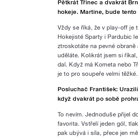
Pětkrát Třinec a dvakrát Br
hokeje. Martine, bude tento
Vždy se říká, že v play-off j
Hokejisté Sparty i Pardubic le
ztroskotáte na pevné obraně 
uděláte. Kolikrát jsem si říka
dal. Když má Kometa nebo Tř
je to pro soupeře velmi těžké.
Posluchač František: Urazil
když dvakrát po sobě prohrá
To nevím. Jednoduše přijel do
favorita. Vstřelí jeden gól, t
pak ubývá i síla, přece jen mě