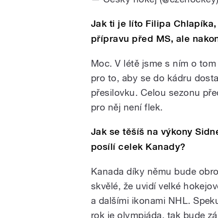
Jak ti je líto Filipa Chlapík
přípravu před MS, ale nak
Moc. V létě jsme s ním o tom
pro to, aby se do kádru dostal
přesilovku. Celou sezonu pře
pro něj není flek.
Jak se těšíš na výkony Sidn
posílí celek Kanady?
Kanada díky němu bude obrov
skvělé, že uvidí velké hokej
a dalšími ikonami NHL. Speku
rok je olympiáda, tak bude z