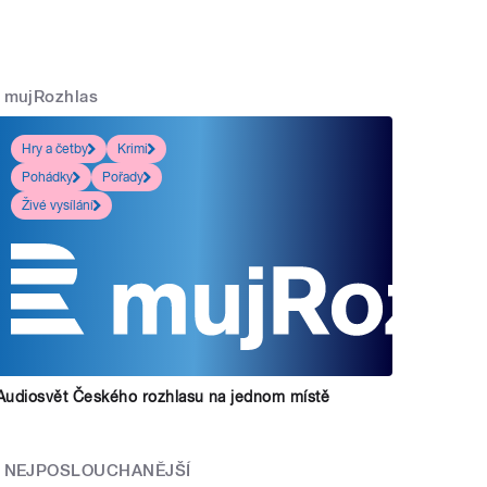
mujRozhlas
Hry a četby
Krimi
Pohádky
Pořady
Živé vysílání
Audiosvět Českého rozhlasu na jednom místě
NEJPOSLOUCHANĚJŠÍ