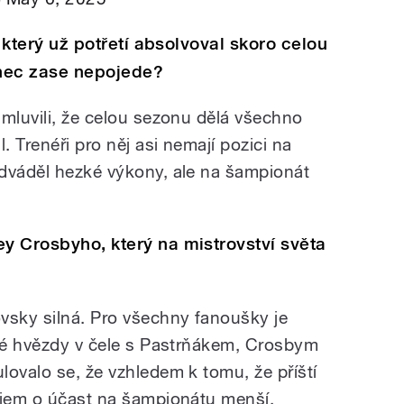
a, který už potřetí absolvoval skoro celou
onec zase nepojede?
 mluvili, že celou sezonu dělá všechno
. Trenéři pro něj asi nemají pozici na
dváděl hezké výkony, ale na šampionát
ey Crosbyho, který na mistrovství světa
sky silná. Pro všechny fanoušky je
ové hvězdy v čele s Pastrňákem, Crosbym
lovalo se, že vzhledem k tomu, že příští
ájem o účast na šampionátu menší.