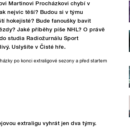
i Martinovi Procházkovi chybí v
k nejvíc těší? Budou si v týmu
tí hokejisté? Bude fanoušky bavit
vězdy? Jaké příběhy píše NHL? O právě
l do studia Radiožurnálu Sport
ivý. Uslyšíte v Čisté hře.
cházky po konci extraligové sezony a před startem
ovou extraligu vyhrát jen dva týmy.