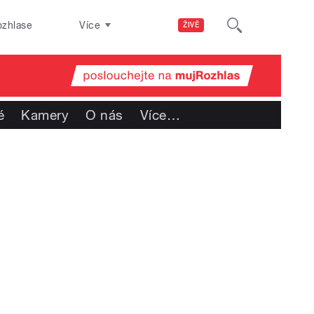
ozhlase
Více
ŽIVĚ
é
Kamery
O nás
Více
…