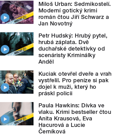
Miloš Urban: Sedmikostelí.
Moderní gotický krimi
román čtou Jiří Schwarz a
Jan Novotný
Petr Hudský: Hrubý pytel,
hrubá záplata. Dvě
duchařské detektivky od
scenáristy Kriminálky
Anděl
Kuciak otevřel dveře a vrah
vystřelil. Pro peníze si pak
dojel k muži, který ho
práskl policii
Paula Hawkins: Dívka ve
vlaku. Krimi bestseller čtou
Anita Krausová, Eva
Hacurová a Lucie
Černíková