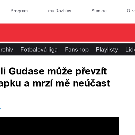
Program
mujRozhlas
Stanice
O r
rchiv
Fotbalová liga
Fanshop
Playlisty
Lid
li Gudase může převzít
lapku a mrzí mě neúčast
y