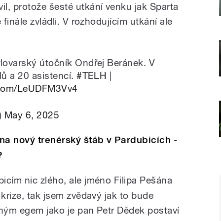
l, protože šesté utkání venku jak Sparta
 finále zvládli. V rozhodujícím utkání ale
rlovarský útočník Ondřej Beránek. V
lů a 20 asistencí.
#TELH
|
r.com/LeUDFM3Vv4
)
May 6, 2025
na nový trenérský štáb v Pardubicích -
?
icím nic zlého, ale jméno Filipa Pešána
 krize, tak jsem zvědavý jak to bude
lným egem jako je pan Petr Dědek postaví