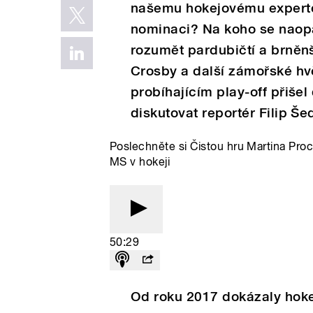
našemu hokejovému expertov
nominaci? Na koho se naopa
rozumět pardubičtí a brněnš
Crosby a další zámořské h
probíhajícím play-off přiše
diskutovat reportér Filip Šed
Poslechněte si Čistou hru Martina Pro
MS v hokeji
50:29
Od roku 2017 dokázaly hokej