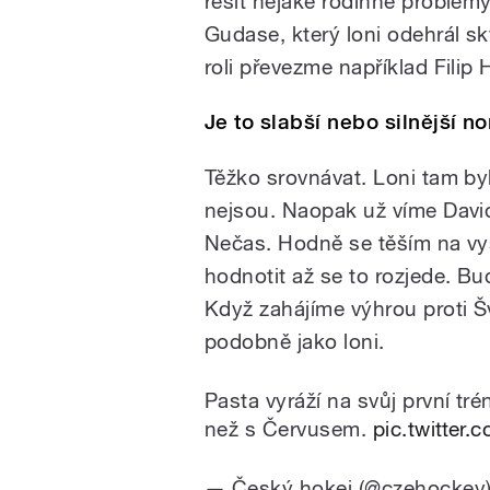
řešit nějaké rodinné problém
Gudase, který loni odehrál skv
roli převezme například Filip
Je to slabší nebo silnější n
Těžko srovnávat. Loni tam byl
nejsou. Naopak už víme Davida
Nečas. Hodně se těším na v
hodnotit až se to rozjede. Bu
Když zahájíme výhrou proti Š
podobně jako loni.
Pasta vyráží na svůj první tré
než s Červusem.
pic.twitte
— Český hokej (@czehockey