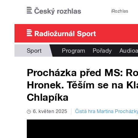
Přejít k hlavnímu obsahu
iRozhlas
Sport
Program
Pořady
Audioa
Procházka před MS: Ro
Hronek. Těším se na K
Chlapíka
6. květen 2025
Čistá hra Martina Procházk