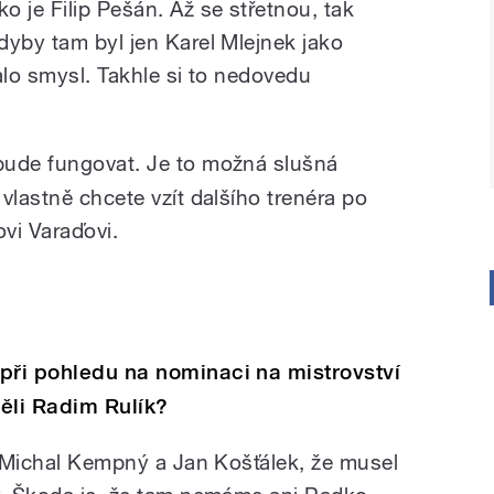
 je Filip Pešán. Až se střetnou, tak
dyby tam byl jen Karel Mlejnek jako
alo smysl. Takhle si to nedovedu
bude fungovat. Je to možná slušná
vlastně chcete vzít dalšího trenéra po
vi Varaďovi.
při pohledu na nominaci na mistrovství
děli Radim Rulík?
il Michal Kempný a Jan Košťálek, že musel