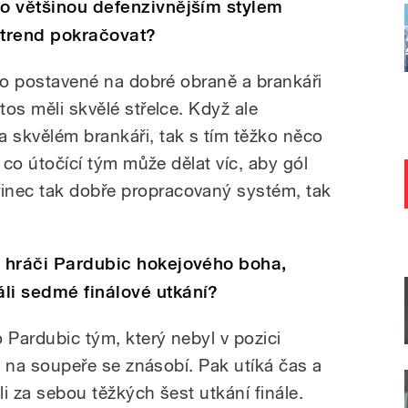
no většinou defenzivnějším stylem
 trend pokračovat?
e to postavené na dobré obraně a brankáři
tos měli skvělé střelce. Když ale
a skvělém brankáři, tak s tím těžko něco
l, co útočící tým může dělat víc, aby gól
inec tak dobře propracovaný systém, tak
i hráči Pardubic hokejového boha,
li sedmé finálové utkání?
 Pardubic tým, který nebyl v pozici
lak na soupeře se znásobí. Pak utíká čas a
li za sebou těžkých šest utkání finále.