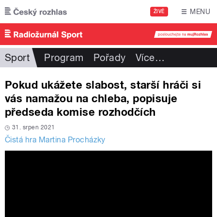
Přejít k hlavnímu obsahu
MENU
ŽIVĚ
Sport
Program
Pořady
Více
…
Pokud ukážete slabost, starší hráči si
vás namažou na chleba, popisuje
předseda komise rozhodčích
31. srpen 2021
Čistá hra Martina Procházky