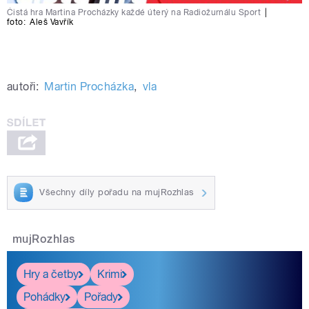
Čistá hra Martina Procházky každé úterý na Radiožurnálu Sport
|
foto:
Aleš Vavřík
autoři:
Martin Procházka
,
vla
Všechny díly pořadu na mujRozhlas
mujRozhlas
Hry a četby
Krimi
Pohádky
Pořady