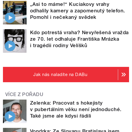
„Asi to máme!“ Kuciakovy vrahy
odhalily kamery a zapomenutý telefon.
Pomohl i nečekaný svědek
Kdo potrestá vraha? Nevyřešená vražda
ze 70. let odhaluje Františka Mrázka
i tragédii rodiny Velíšků
Jak nás naladíte na DABu
VÍCE Z POŘADU
Zelenka: Pracovat s hokejisty
v pubertálním věku není jednoduché.
Také jsme ale kdysi řádili
Vondrka: Ze Slovanu Bratislava jsem