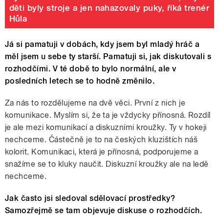
děti byly stroje a jen nahazovaly puky, říká trenér
Hůla
Já si pamatuji v dobách, kdy jsem byl mladý hráč a
měl jsem u sebe ty starší. Pamatuji si, jak diskutovali s
rozhodčími. V té době to bylo normální, ale v
posledních letech se to hodně změnilo.
Za nás to rozdělujeme na dvě věci. První z nich je
komunikace. Myslím si, že ta je vždycky přínosná. Rozdíl
je ale mezi komunikací a diskuzními kroužky. Ty v hokeji
nechceme. Částečně je to na českých kluzištích náš
kolorit. Komunikaci, která je přínosná, podporujeme a
snažíme se to kluky naučit. Diskuzní kroužky ale na ledě
nechceme.
Jak často jsi sledoval sdělovací prostředky?
Samozřejmě se tam objevuje diskuse o rozhodčích.