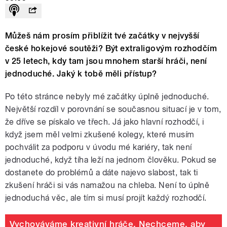
Můžeš nám prosím přiblížit tvé začátky v nejvyšší
české hokejové soutěži? Být extraligovým rozhodčím
v 25 letech, kdy tam jsou mnohem starší hráči, není
jednoduché. Jaký k tobě měli přístup?
Po této stránce nebyly mé začátky úplně jednoduché.
Největší rozdíl v porovnání se současnou situací je v tom,
že dříve se pískalo ve třech. Já jako hlavní rozhodčí, i
když jsem měl velmi zkušené kolegy, které musím
pochválit za podporu v úvodu mé kariéry, tak není
jednoduché, když tíha leží na jednom člověku. Pokud se
dostanete do problémů a dáte najevo slabost, tak ti
zkušení hráči si vás namažou na chleba. Není to úplně
jednoduchá věc, ale tím si musí projít každý rozhodčí.
Vychováváme kreativní hráče. Nechceme, aby