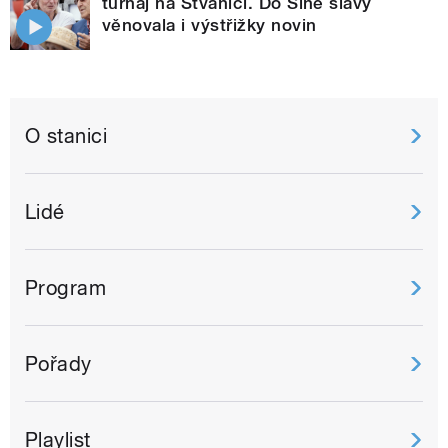
turnaj na Štvanici. Do Síně slávy
věnovala i výstřižky novin
O stanici
Lidé
Program
Pořady
Playlist