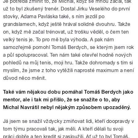
Je potřeba zmínit to, že Michal, když se mnou začal, tak
už to byl zkušený trenér. Dostal Jirku Veselého do první
stovky, Adama Pavláska také, s ním jezdil po
grandslamech, když ještě hrával solidně dvouhru. Takže
on, když mě začal trénovat, už trošku věděl, o čem ten
velký tenis je. To pro mě byla výhoda. A pak nám
samozřejmě pomohl Tomáš Berdych, se kterým jsem rok
a půl spolupracoval. Ten nám také otevřel hodně nových
pohledů na můj tenis, moji hru. Takže dohromady s tím si
myslím, že jsme z toho vytěžili naprosté maximum a není
důvod něco měnit.
Také vám nějakou dobu pomáhal Tomáš Berdych jako
mentor, ale i tak mi přišlo, že se snažíte o to, aby
Michal Navrátil nebyl nějakým způsobem upozaděný.
Já jsem se snažil vždycky zmiňovat lidi, kteří doopravdy v
tom týmu pracovali tak, jak měli. A kteří dělali tu svoji
práci dobře a ten kredit si zasloužili. Ať už to byl Tomáš,