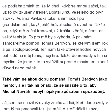
Je potřeba zmínit to, že Michal, když se mnou začal, tak
už to byl zkušený trenér. Dostal Jirku Veselého do první
stovky, Adama Pavláska také, s ním jezdil po
grandslamech, když ještě hrával solidně dvouhru. Takže
on, když mě začal trénovat, už trošku věděl, o čem ten
velký tenis je. To pro mě byla výhoda. A pak nám
samozřejmě pomohl Tomáš Berdych, se kterým jsem rok
a půl spolupracoval. Ten nám také otevřel hodně nových
pohledů na můj tenis, moji hru. Takže dohromady s tím si
myslím, že jsme z toho vytěžili naprosté maximum a není
důvod něco měnit.
Také vám nějakou dobu pomáhal Tomáš Berdych jako
mentor, ale i tak mi přišlo, že se snažíte o to, aby
Michal Navrátil nebyl nějakým způsobem upozaděný.
Já jsem se snažil vždycky zmiňovat lidi, kteří doopravdy v
tom týmu pracovali tak, jak měli. A kteří dělali tu svoji