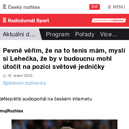
Přejít k hlavnímu obsahu
MENU
ŽIVĚ
Aktuální dění
Program
Pořady
Více
…
Pevně věřím, že na to tenis mám, myslí
si Lehečka, že by v budoucnu mohl
útočit na pozici světové jedničky
18. leden 2025
Sportovní rozhovory
Největší audioportál na českém internetu