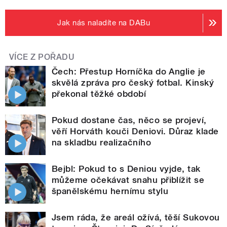
Jak nás naladíte na DABu
VÍCE Z POŘADU
Čech: Přestup Horníčka do Anglie je
skvělá zpráva pro český fotbal. Kinský
překonal těžké období
Pokud dostane čas, něco se projeví,
věří Horváth kouči Deniovi. Důraz klade
na skladbu realizačního
Bejbl: Pokud to s Deniou vyjde, tak
můžeme očekávat snahu přiblížit se
španělskému hernímu stylu
Jsem ráda, že areál ožívá, těší Sukovou