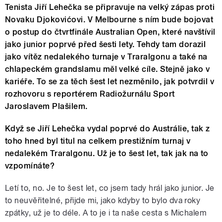
Tenista Jiří Lehečka se připravuje na velký zápas proti
Novaku Djokovićovi. V Melbourne s ním bude bojovat
o postup do čtvrtfinále Australian Open, které navštívil
jako junior poprvé před šesti lety. Tehdy tam dorazil
jako vítěz nedalekého turnaje v Traralgonu a také na
chlapeckém grandslamu měl velké cíle. Stejně jako v
kariéře. To se za těch šest let nezměnilo, jak potvrdil v
rozhovoru s reportérem Radiožurnálu Sport
Jaroslavem Plašilem.
Když se Jiří Lehečka vydal poprvé do Austrálie, tak z
toho hned byl titul na celkem prestižním turnaj v
nedalekém Traralgonu. Už je to šest let, tak jak na to
vzpomínáte?
Letí to, no. Je to šest let, co jsem tady hrál jako junior. Je
to neuvěřitelné, přijde mi, jako kdyby to bylo dva roky
zpátky, už je to déle. A to je i ta naše cesta s Michalem