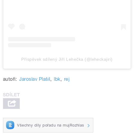
Příspěvek sdílený Jiří Lehečka (@leheckajiri)
autoři:
Jaroslav Plašil
,
lbk
,
rej
Všechny díly pořadu na mujRozhlas