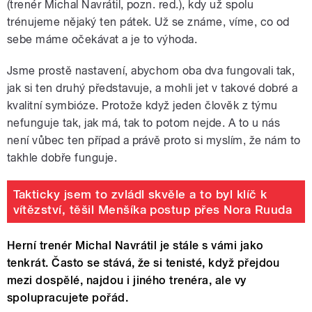
(trenér Michal Navrátil, pozn. red.), kdy už spolu
trénujeme nějaký ten pátek. Už se známe, víme, co od
sebe máme očekávat a je to výhoda.
Jsme prostě nastavení, abychom oba dva fungovali tak,
jak si ten druhý představuje, a mohli jet v takové dobré a
kvalitní symbióze. Protože když jeden člověk z týmu
nefunguje tak, jak má, tak to potom nejde. A to u nás
není vůbec ten případ a právě proto si myslím, že nám to
takhle dobře funguje.
Takticky jsem to zvládl skvěle a to byl klíč k
vítězství, těšil Menšíka postup přes Nora Ruuda
Herní trenér Michal Navrátil je stále s vámi jako
tenkrát. Často se stává, že si tenisté, když přejdou
mezi dospělé, najdou i jiného trenéra, ale vy
spolupracujete pořád.