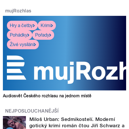
mujRozhlas
Hry a četby
Krimi
Pohádky
Pořady
Živé vysílání
Audiosvět Českého rozhlasu na jednom místě
NEJPOSLOUCHANĚJŠÍ
Miloš Urban: Sedmikostelí. Moderní
gotický krimi román čtou Jiří Schwarz a