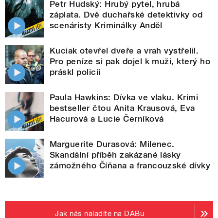
Petr Hudský: Hrubý pytel, hrubá
záplata. Dvě duchařské detektivky od
scenáristy Kriminálky Anděl
Kuciak otevřel dveře a vrah vystřelil.
Pro peníze si pak dojel k muži, který ho
práskl policii
Paula Hawkins: Dívka ve vlaku. Krimi
bestseller čtou Anita Krausová, Eva
Hacurová a Lucie Černíková
Marguerite Durasová: Milenec.
Skandální příběh zakázané lásky
zámožného Číňana a francouzské dívky
Jak nás naladíte na DABu