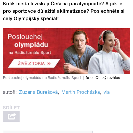
Kolik medailí získají Češi na paralympiádě? A jak je
pro sportovce důležitá aklimatizace? Poslechněte si
celý Olympijský speciál!
Poslouchej olympiádu na Radiožurnálu Sport
|
foto:
Český rozhlas
autoři:
Zuzana Burešová
,
Martin Procházka
,
vla