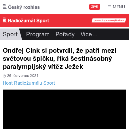
Přejít k hlavnímu obsahu
MENU
ŽIVĚ
Sport
Program
Pořady
Více
…
Ondřej Cink si potvrdil, že patří mezi
světovou špičku, říká šestinásobný
paralympijský vítěz Ježek
26. červenec 2021
Host Radiožurnálu Sport