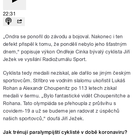
22:31
„Ondra se ponořil do závodu a bojoval. Nakonec i ten
defekt přispěl k tomu, že pondělí nebylo jeho šťastným
dnem,“ popisuje výkon Ondřeje Cinka bývalý cyklista Jiří
Ježek ve vysílání Radiožurnálu Sport.
Cyklista tedy medaili nezískal, ale dařilo se jiným českým
sportovcům. Stříbro ve vodním slalomu ukořistil Lukáš
Rohan a Alexandr Choupenitz po 113 letech získal
medaili v šermu. „Bylo fantastické vidět
Choupenitche
a
Rohana. Tato olympiáda se přehoupla z průšvihu s
covidem-19 a už se budeme jen radovat z úspěchů
našich sportovců,“ doufá Jiří Ježek.
Jak trénují paralympijští cyklisté v době koronaviru?