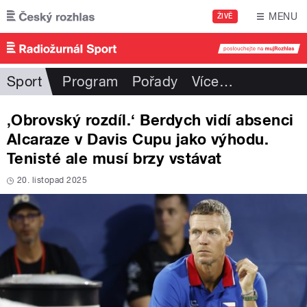
Přejít k hlavnímu obsahu
MENU
ŽIVĚ
Sport
Program
Pořady
Více
…
‚Obrovský rozdíl.‘ Berdych vidí absenci
Alcaraze v Davis Cupu jako výhodu.
Tenisté ale musí brzy vstávat
20. listopad 2025