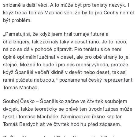
snídaně a další věci. A to může být pro tenisty nezvyk. I
když třeba Tomáš Macháč věří, že by to pro Čechy neměl
být problém.
„Pamatuji si, že když jsem hrál turnaje future a
challengery, tak začínaly taky v deset ráno. Je to něco,
na co se dá v pohodě připravit. Pro tenistu sice není
úplně optimální začínat v deset, ale pro obě strany to je
stejné. Možná to bude i pro nás menší výhoda, protože
když Španělé večeří klidně v devět nebo deset, tak asi
ranní ptáčata nebudou,“ poznamenal český reprezentant
Tomáš Macháč.
Souboj Česko – Španělsko začne ve čtvrtek soubojem
dvojek, takže teoreticky se právě ten úvodní zápas může
týkat i Tomáše Macháče. Nominaci ale řekne kapitán
Tomáš Berdych až ve čtvrtek hodinu před zápasem.