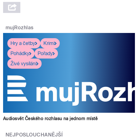
mujRozhlas
Hry a četby
Krimi
Pohádky
Pořady
Živé vysílání
Audiosvět Českého rozhlasu na jednom místě
NEJPOSLOUCHANĚJŠÍ