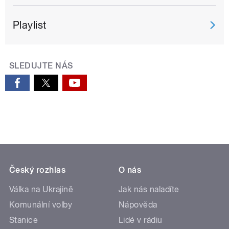
Playlist
SLEDUJTE NÁS
Český rozhlas
O nás
Válka na Ukrajině
Jak nás naladíte
Komunální volby
Nápověda
Stanice
Lidé v rádiu