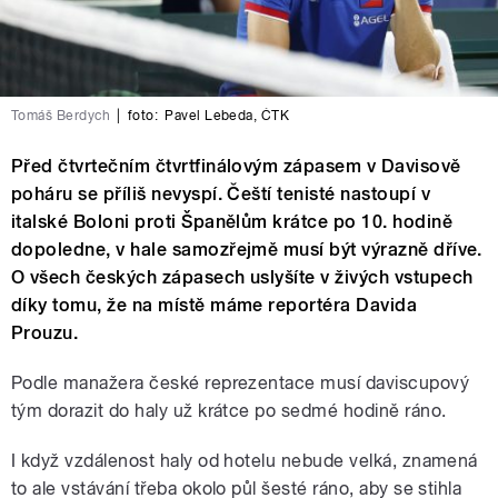
Tomáš Berdych
|
foto:
Pavel Lebeda
,
ČTK
Před čtvrtečním čtvrtfinálovým zápasem v Davisově
poháru se příliš nevyspí. Čeští tenisté nastoupí v
italské Boloni proti Španělům krátce po 10. hodině
dopoledne, v hale samozřejmě musí být výrazně dříve.
O všech českých zápasech uslyšíte v živých vstupech
díky tomu, že na místě máme reportéra Davida
Prouzu.
Podle manažera české reprezentace musí daviscupový
tým dorazit do haly už krátce po sedmé hodině ráno.
I když vzdálenost haly od hotelu nebude velká, znamená
to ale vstávání třeba okolo půl šesté ráno, aby se stihla