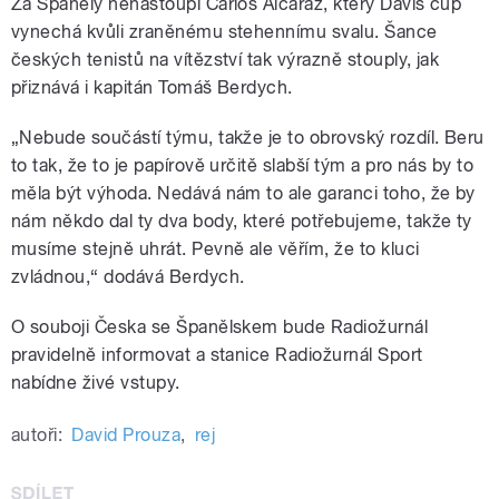
Za Španěly nenastoupí Carlos Alcaraz, který Davis cup
vynechá kvůli zraněnému stehennímu svalu. Šance
českých tenistů na vítězství tak výrazně stouply, jak
přiznává i kapitán Tomáš Berdych.
„Nebude součástí týmu, takže je to obrovský rozdíl. Beru
to tak, že to je papírově určitě slabší tým a pro nás by to
měla být výhoda. Nedává nám to ale garanci toho, že by
nám někdo dal ty dva body, které potřebujeme, takže ty
musíme stejně uhrát. Pevně ale věřím, že to kluci
zvládnou,“ dodává Berdych.
O souboji Česka se Španělskem bude Radiožurnál
pravidelně informovat a stanice Radiožurnál Sport
nabídne živé vstupy.
autoři:
David Prouza
,
rej