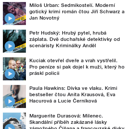
Miloš Urban: Sedmikostelí. Moderní
gotický krimi román čtou Jiří Schwarz a
Jan Novotný
Petr Hudský: Hrubý pytel, hrubá
záplata. Dvě duchařské detektivky od
scenáristy Kriminálky Anděl
Kuciak otevřel dveře a vrah vystřelil.
Pro peníze si pak dojel k muži, který ho
práskl policii
Paula Hawkins: Dívka ve vlaku. Krimi
bestseller čtou Anita Krausová, Eva
Hacurová a Lucie Černíková
Marguerite Durasová: Milenec.
Skandální příběh zakázané lásky
zámožného Číňana a francouzské dívky