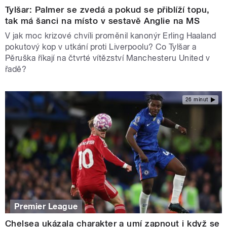
Tylšar: Palmer se zvedá a pokud se přiblíží topu,
tak má šanci na místo v sestavě Anglie na MS
V jak moc krizové chvíli proměnil kanonýr Erling Haaland
pokutový kop v utkání proti Liverpoolu? Co Tylšar a
Pěruška říkají na čtvrté vítězství Manchesteru United v
řadě?
26 minut
Premier League
Chelsea ukázala charakter a umí zapnout i když se