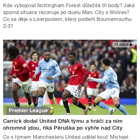
Kde vybojoval Nottingham Forest důležité tři body? Jaká
sporná situace rezonuje po duelu Man. City s Wolves?
Co se děje s Liverpoolem, který podlehl Bournemouthu
2:3?
24 minut
Premier League
Carrick dodal United DNA týmu a hráči za ním
ohromně jdou, říká Pěruška po výhře nad City
Co s týmem Manchesteru United udělal kouč Michael