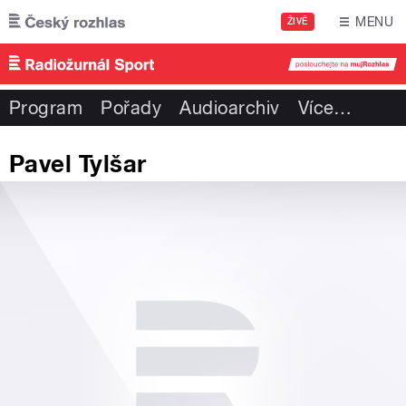
Přejít k hlavnímu obsahu
MENU
ŽIVĚ
Program
Pořady
Audioarchiv
Více
…
Pavel Tylšar