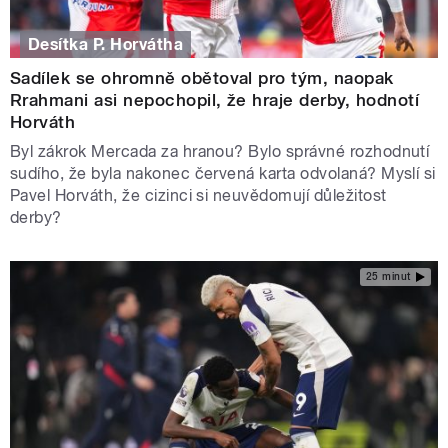
Desítka P. Horvátha
Sadílek se ohromně obětoval pro tým, naopak
Rrahmani asi nepochopil, že hraje derby, hodnotí
Horváth
Byl zákrok Mercada za hranou? Bylo správné rozhodnutí
sudího, že byla nakonec červená karta odvolaná? Myslí si
Pavel Horváth, že cizinci si neuvědomují důležitost
derby?
25 minut