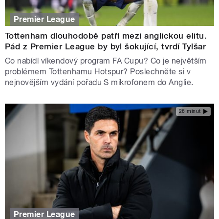
Premier League
Tottenham dlouhodobě patří mezi anglickou elitu.
Pád z Premier League by byl šokující, tvrdí Tylšar
Co nabídl víkendový program FA Cupu? Co je největším
problémem Tottenhamu Hotspur? Poslechněte si v
nejnovějším vydání pořadu S mikrofonem do Anglie.
26 minut
Premier League