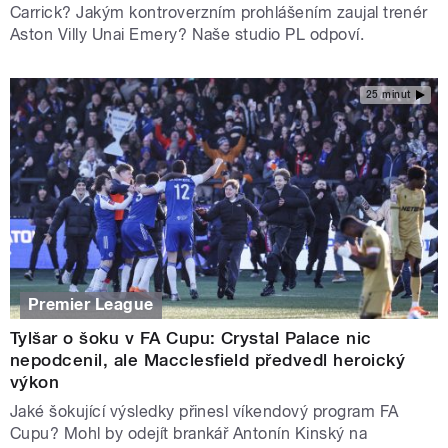
Carrick? Jakým kontroverzním prohlášením zaujal trenér
Aston Villy Unai Emery? Naše studio PL odpoví.
25 minut
Premier League
Tylšar o šoku v FA Cupu: Crystal Palace nic
nepodcenil, ale Macclesfield předvedl heroický
výkon
Jaké šokující výsledky přinesl víkendový program FA
Cupu? Mohl by odejít brankář Antonín Kinský na