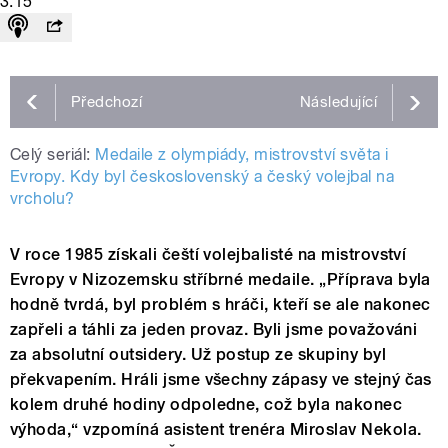
3:15
Předchozí
Následující
Celý seriál:
Medaile z olympiády, mistrovství světa i
Evropy. Kdy byl československý a český volejbal na
vrcholu?
V roce 1985 získali čeští volejbalisté na mistrovství
Evropy v Nizozemsku stříbrné medaile. „Příprava byla
hodně tvrdá, byl problém s hráči, kteří se ale nakonec
zapřeli a táhli za jeden provaz. Byli jsme považováni
za absolutní outsidery. Už postup ze skupiny byl
překvapením. Hráli jsme všechny zápasy ve stejný čas
kolem druhé hodiny odpoledne, což byla nakonec
výhoda,“ vzpomíná asistent trenéra Miroslav Nekola.