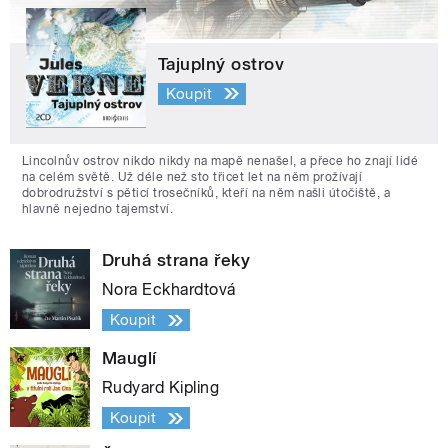
Tajuplný ostrov
Koupit
Lincolnův ostrov nikdo nikdy na mapě nenašel, a přece ho znají lidé
na celém světě. Už déle než sto třicet let na něm prožívají
dobrodružství s pěticí trosečníků, kteří na něm našli útočiště, a
hlavně nejedno tajemství.
Druhá strana řeky
Nora Eckhardtová
Koupit
Mauglí
Rudyard Kipling
Koupit