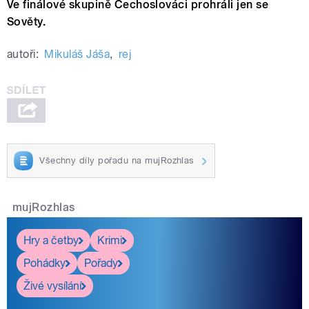
Ve finálové skupině Čechoslováci prohráli jen se
Sověty.
autoři:
Mikuláš Jáša
,
rej
Všechny díly pořadu na mujRozhlas
mujRozhlas
Hry a četby
Krimi
Pohádky
Pořady
Živé vysílání