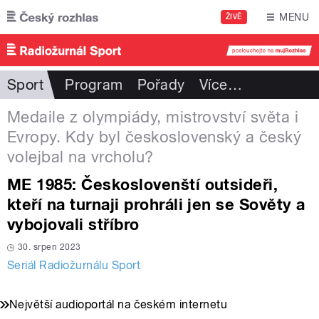
Přejít k hlavnímu obsahu
MENU
ŽIVĚ
Sport
Program
Pořady
Více
…
Medaile z olympiády, mistrovství světa i
Evropy. Kdy byl československý a český
volejbal na vrcholu?
ME 1985: Českoslovenští outsideři,
kteří na turnaji prohráli jen se Sověty a
vybojovali stříbro
30. srpen 2023
Seriál Radiožurnálu Sport
Největší audioportál na českém internetu