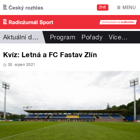
Přejít k hlavnímu obsahu
MENU
ŽIVĚ
Aktuální dění
Program
Pořady
Více
…
Kvíz: Letná a FC Fastav Zlín
30. srpen 2021