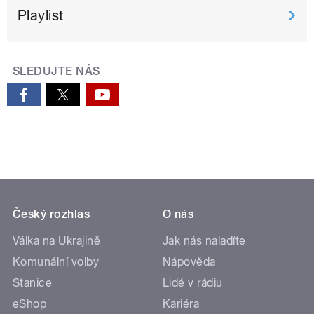
Playlist
SLEDUJTE NÁS
Český rozhlas
O nás
Válka na Ukrajině
Jak nás naladíte
Komunální volby
Nápověda
Stanice
Lidé v rádiu
eShop
Kariéra