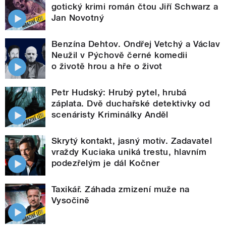
gotický krimi román čtou Jiří Schwarz a
Jan Novotný
Benzína Dehtov. Ondřej Vetchý a Václav
Neužil v Pýchově černé komedii
o životě hrou a hře o život
Petr Hudský: Hrubý pytel, hrubá
záplata. Dvě duchařské detektivky od
scenáristy Kriminálky Anděl
Skrytý kontakt, jasný motiv. Zadavatel
vraždy Kuciaka uniká trestu, hlavním
podezřelým je dál Kočner
Taxikář. Záhada zmizení muže na
Vysočině