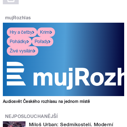
mujRozhlas
Hry a četby
Krimi
Pohádky
Pořady
Živé vysílání
Audiosvět Českého rozhlasu na jednom místě
NEJPOSLOUCHANĚJŠÍ
Miloš Urban: Sedmikostelí. Moderní