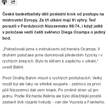
České basketbalisty dělí poslední krok od postupu na
mistrovství Evropy. Ze tří utkání mají tři výhry. Teď
porazili v Pardubicích Nizozemsko 96:74, i když ještě
v poločase vedli čeští svěřenci Diega Ocampa o jediný
bod.
„Pokračovali jsme s instrukcemi od trenéra Ocampa. V
druhém poločase jsme dominovali především fyzicky i v
rychlých brejcích. Bylo to klíčem k úspěchu v utkání,“
uvedl Bálint.
Pivot Ondřej Balvín mluvil o rychlých protiútocích. Velký
rozdíl byl ale taky ve střelbě soupeře - zatímco za první
půli Nizozemci dali osm trojek. Po změně stran už jen
jednu. Podle Richarda Bálinta ale bylo důležitější prostě
zastavit dvě rozjeté hvězdy - van der Vuursta a Frankeho.