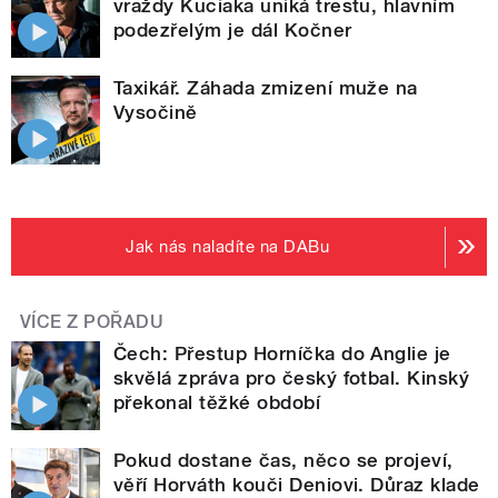
vraždy Kuciaka uniká trestu, hlavním
podezřelým je dál Kočner
Taxikář. Záhada zmizení muže na
Vysočině
Jak nás naladíte na DABu
VÍCE Z POŘADU
Čech: Přestup Horníčka do Anglie je
skvělá zpráva pro český fotbal. Kinský
překonal těžké období
Pokud dostane čas, něco se projeví,
věří Horváth kouči Deniovi. Důraz klade