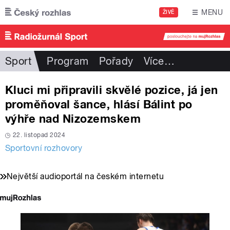
Přejít k hlavnímu obsahu
MENU
ŽIVĚ
Sport
Program
Pořady
Více
…
Kluci mi připravili skvělé pozice, já jen
proměňoval šance, hlásí Bálint po
výhře nad Nizozemskem
22. listopad 2024
Sportovní rozhovory
Největší audioportál na českém internetu