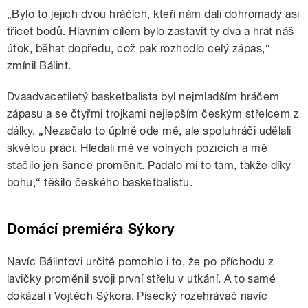
„Bylo to jejich dvou hráčích, kteří nám dali dohromady asi
třicet bodů. Hlavním cílem bylo zastavit ty dva a hrát náš
útok, běhat dopředu, což pak rozhodlo celý zápas,“
zmínil Bálint.
Dvaadvacetiletý basketbalista byl nejmladším hráčem
zápasu a se čtyřmi trojkami nejlepším českým střelcem z
dálky. „Nezačalo to úplně ode mě, ale spoluhráči udělali
skvělou práci. Hledali mě ve volných pozicích a mě
stačilo jen šance proměnit. Padalo mi to tam, takže díky
bohu,“ těšilo českého basketbalistu.
Domácí premiéra Sýkory
Navíc Bálintovi určitě pomohlo i to, že po příchodu z
lavičky proměnil svoji první střelu v utkání. A to samé
dokázal i Vojtěch Sýkora. Písecký rozehrávač navíc