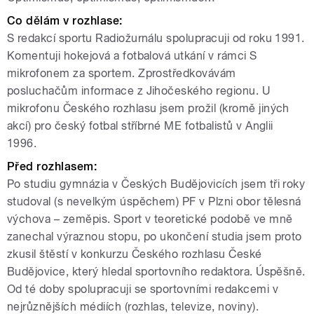
Co dělám v rozhlase:
S redakcí sportu Radiožurnálu spolupracuji od roku 1991.
Komentuji hokejová a fotbalová utkání v rámci S
mikrofonem za sportem. Zprostředkovávám
posluchačům informace z Jihočeského regionu. U
mikrofonu Českého rozhlasu jsem prožil (kromě jiných
akcí) pro český fotbal stříbrné ME fotbalistů v Anglii
1996.
Před rozhlasem:
Po studiu gymnázia v Českých Budějovicích jsem tři roky
studoval (s nevelkým úspěchem) PF v Plzni obor tělesná
výchova – zeměpis. Sport v teoretické podobě ve mně
zanechal výraznou stopu, po ukončení studia jsem proto
zkusil štěstí v konkurzu Českého rozhlasu České
Budějovice, který hledal sportovního redaktora. Úspěšně.
Od té doby spolupracuji se sportovními redakcemi v
nejrůznějších médiích (rozhlas, televize, noviny).