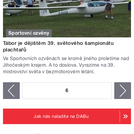
Sportovní ozvěny
Tábor je dějištěm 39. světového šampionátu
plachtařů
Ve Sportovních ozvěnách se kromě jiného proletíme nad
Jihočeským krajem. A to doslova. Vyrazíme na 39.
mistrovství světa v bezmotorovém létání.
STRÁNKY
6
n
zí
Jak nás naladíte na DABu