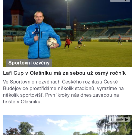
Sportovní ozvěny
Lafi Cup v Olešníku má za sebou už osmý ročník
Ve Sportovních ozvěnách Českého rozhlasu České
Budějovice prostřídáme několik stadionů, vyrazíme na
několik sportovišť. První kroky nás dnes zavedou na
hřiště v Olešníku.
2 minuty