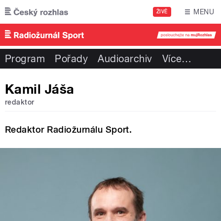
Přejít k hlavnímu obsahu
MENU
ŽIVĚ
Program
Pořady
Audioarchiv
Více
…
Kamil Jáša
redaktor
Redaktor Radiožurnálu Sport.