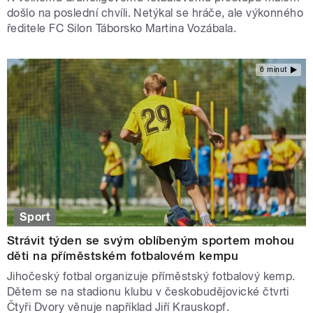
došlo na poslední chvíli. Netýkal se hráče, ale výkonného
ředitele FC Silon Táborsko Martina Vozábala.
6 minut
Sport
Strávit týden se svým oblíbeným sportem mohou
děti na příměstském fotbalovém kempu
Jihočeský fotbal organizuje příměstský fotbalový kemp.
Dětem se na stadionu klubu v českobudějovické čtvrti
Čtyři Dvory věnuje například Jiří Krauskopf.