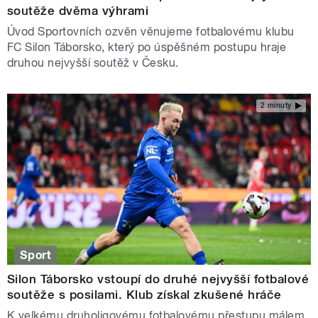
soutěže dvěma výhrami
Úvod Sportovních ozvěn věnujeme fotbalovému klubu
FC Silon Táborsko, který po úspěšném postupu hraje
druhou nejvyšší soutěž v Česku.
2 minuty
Sport
Silon Táborsko vstoupí do druhé nejvyšší fotbalové
soutěže s posilami. Klub získal zkušené hráče
K velkému druholigovému fotbalovému přestupu málem