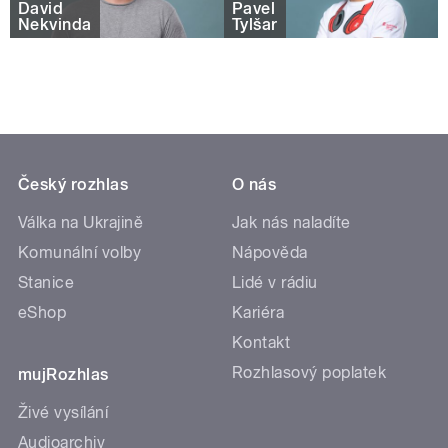
David
Pavel
Nekvinda
Tylšar
Český rozhlas
O nás
Válka na Ukrajině
Jak nás naladíte
Komunální volby
Nápověda
Stanice
Lidé v rádiu
eShop
Kariéra
Kontakt
Rozhlasový poplatek
mujRozhlas
Živé vysílání
Audioarchiv