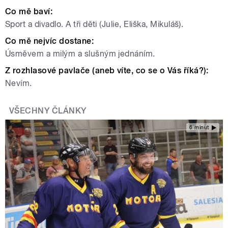
Co mě baví:
Sport a divadlo. A tři děti (Julie, Eliška, Mikuláš).
Co mě nejvíc dostane:
Úsměvem a milým a slušným jednáním.
Z rozhlasové pavlače (aneb víte, co se o Vás říká?):
Nevím.
VŠECHNY ČLÁNKY
6 minut