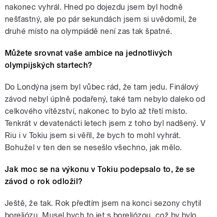
nakonec vyhrál. Hned po dojezdu jsem byl hodně
nešťastný, ale po pár sekundách jsem si uvědomil, že
druhé místo na olympiádě není zas tak špatné.
Můžete srovnat vaše ambice na jednotlivých
olympijských startech?
Do Londýna jsem byl vůbec rád, že tam jedu. Finálový
závod nebyl úplně podařený, také tam nebylo daleko od
celkového vítězství, nakonec to bylo až třetí místo.
Tenkrát v devatenácti letech jsem z toho byl nadšený. V
Riu i v Tokiu jsem si věřil, že bych to mohl vyhrát.
Bohužel v ten den se nesešlo všechno, jak mělo.
Jak moc se na výkonu v Tokiu podepsalo to, že se
závod o rok odložil?
Ještě, že tak. Rok předtím jsem na konci sezony chytil
boreliózu. Musel bych to jet s boreliózou, což by bylo