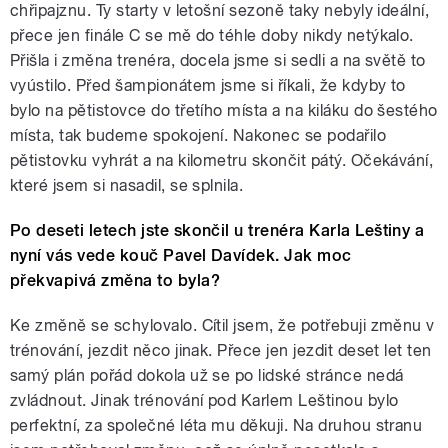
chřipajznu. Ty starty v letošní sezoně taky nebyly ideální,
přece jen finále C se mě do téhle doby nikdy netýkalo.
Přišla i změna trenéra, docela jsme si sedli a na světě to
vyústilo. Před šampionátem jsme si říkali, že kdyby to
bylo na pětistovce do třetího místa a na kiláku do šestého
místa, tak budeme spokojení. Nakonec se podařilo
pětistovku vyhrát a na kilometru skončit pátý. Očekávání,
které jsem si nasadil, se splnila.
Po deseti letech jste skončil u trenéra Karla Leštiny a
nyní vás vede kouč Pavel Davídek. Jak moc
překvapivá změna to byla?
Ke změně se schylovalo. Cítil jsem, že potřebuji změnu v
trénování, jezdit něco jinak. Přece jen jezdit deset let ten
samý plán pořád dokola už se po lidské stránce nedá
zvládnout. Jinak trénování pod Karlem Leštinou bylo
perfektní, za společné léta mu děkuji. Na druhou stranu