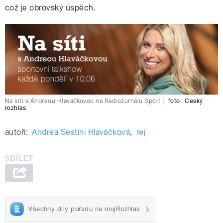
což je obrovský úspěch.
Na síti s Andreou Hlaváčkovou na Radiožurnálu Sport
|
foto:
Český
rozhlas
autoři:
Andrea Sestini Hlaváčková
,
rej
Všechny díly pořadu na mujRozhlas