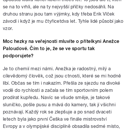
se na to vrhli, ale na ty nejvyšší příčky nedosáhli. Na
druhou stranu jsou tam výjimky, kdy třeba Erik Vlček
závodí i když je mu čtyřicetdva let. Tyhle lidé působí jako
vzor.
Moc hezky na veřejnosti mluvíte o přítelkyni Anežce
Paloudové. Čím to je, že se ve sportu tak
podporujete?
Je to chemií mezi námi. Anežka je radostný, milý a
cílevědomý člověk, což jsou ctnosti, které se mi hodně
líbí. Občas se tím i nakazím. Přešla ze sjezdu na divoké
vodě do rychlosti a začala se tím sportovním polem
prodírat kupředu. Navíc se všude směje, je takové
sluníčko, pošle pusu a mává do kamery, tak jí všichni
poznávají. Každý rok se zlepšuje a po snad dvaceti
letech byla jako první Češka ve finále mistrovství
Evropy a v olympijské disciplíně obsadila sedmé místo,