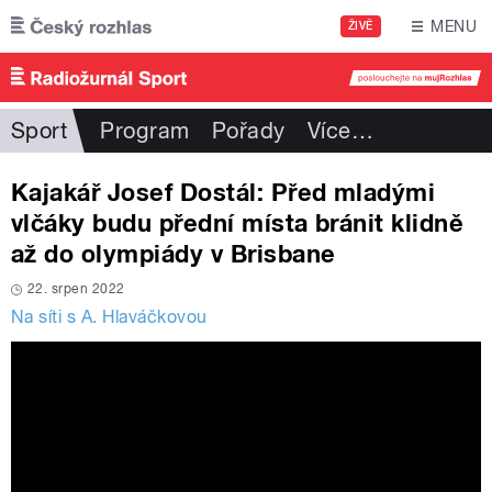
Přejít k hlavnímu obsahu
MENU
ŽIVĚ
Sport
Program
Pořady
Více
…
Kajakář Josef Dostál: Před mladými
vlčáky budu přední místa bránit klidně
až do olympiády v Brisbane
22. srpen 2022
Na síti s A. Hlaváčkovou