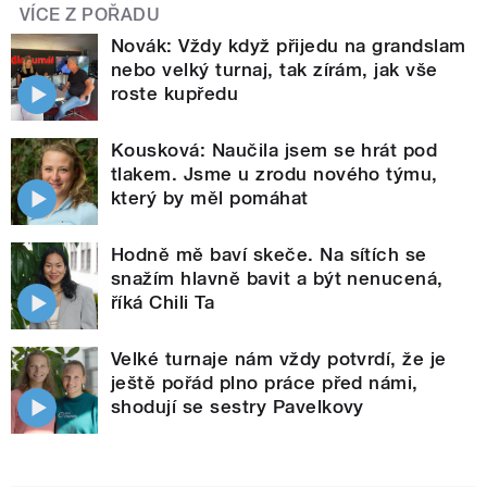
VÍCE Z POŘADU
Novák: Vždy když přijedu na grandslam
nebo velký turnaj, tak zírám, jak vše
roste kupředu
Kousková: Naučila jsem se hrát pod
tlakem. Jsme u zrodu nového týmu,
který by měl pomáhat
Hodně mě baví skeče. Na sítích se
snažím hlavně bavit a být nenucená,
říká Chili Ta
Velké turnaje nám vždy potvrdí, že je
ještě pořád plno práce před námi,
shodují se sestry Pavelkovy