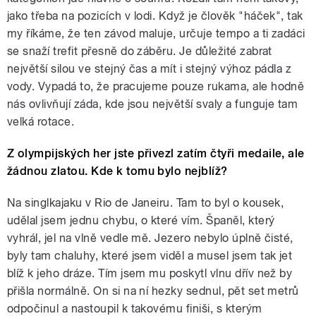
jako třeba na pozicích v lodi. Když je člověk "háček", tak
my říkáme, že ten závod maluje, určuje tempo a ti zadáci
se snaží trefit přesně do záběru. Je důležité zabrat
největší silou ve stejný čas a mít i stejný výhoz pádla z
vody. Vypadá to, že pracujeme pouze rukama, ale hodně
nás ovlivňují záda, kde jsou největší svaly a funguje tam
velká rotace.
Z olympijských her jste přivezl zatím čtyři medaile, ale
žádnou zlatou. Kde k tomu bylo nejblíž?
Na singlkajaku v Rio de Janeiru. Tam to byl o kousek,
udělal jsem jednu chybu, o které vím. Španěl, který
vyhrál, jel na vlně vedle mě. Jezero nebylo úplně čisté,
byly tam chaluhy, které jsem viděl a musel jsem tak jet
blíž k jeho dráze. Tím jsem mu poskytl vlnu dřív než by
přišla normálně. On si na ní hezky sednul, pět set metrů
odpočinul a nastoupil k takovému finiši, s kterým