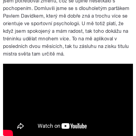
jsem potřeboval změnu, což se úplně nesetkalo s
pochopením. Domluvili jsme se s dlouholetým parťákem
Pavlem Davídkem, který mě dobře zná a trochu více se
orientuje ve sportovní psychologii. U mě totiž platí, že
když jsem spokojený a mám radost, tak toho dokážu na
tréninku udělat mnohem více. To na mě aplikoval v
posledních dvou měsících, tak tu zásluhu na zisku titulu
mistra světa tam určitě má.
Jdu do toho naplno, ale pořád si to
užívám | JOSEF DOSTÁL