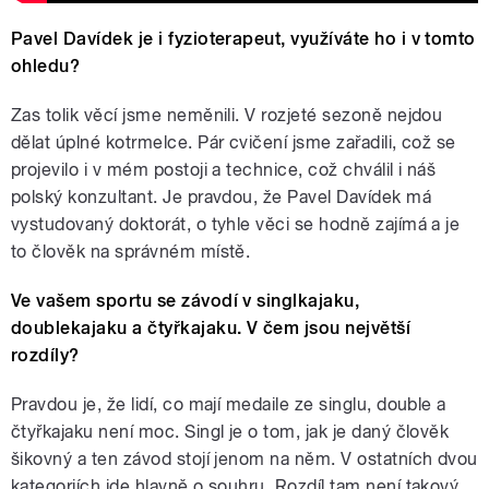
Pavel Davídek je i fyzioterapeut, využíváte ho i v tomto
ohledu?
Zas tolik věcí jsme neměnili. V rozjeté sezoně nejdou
dělat úplné kotrmelce. Pár cvičení jsme zařadili, což se
projevilo i v mém postoji a technice, což chválil i náš
polský konzultant. Je pravdou, že Pavel Davídek má
vystudovaný doktorát, o tyhle věci se hodně zajímá a je
to člověk na správném místě.
Ve vašem sportu se závodí v singlkajaku,
doublekajaku a čtyřkajaku. V čem jsou největší
rozdíly?
Pravdou je, že lidí, co mají medaile ze singlu, double a
čtyřkajaku není moc. Singl je o tom, jak je daný člověk
šikovný a ten závod stojí jenom na něm. V ostatních dvou
kategoriích jde hlavně o souhru. Rozdíl tam není takový,