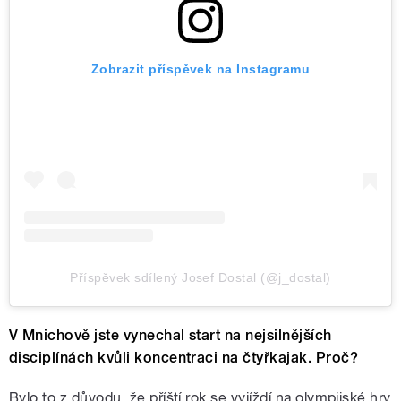
Zobrazit příspěvek na Instagramu
Příspěvek sdílený Josef Dostal (@j_dostal)
V Mnichově jste vynechal start na nejsilnějších
disciplínách kvůli koncentraci na čtyřkajak. Proč?
Bylo to z důvodu, že příští rok se vyjíždí na olympijské hry