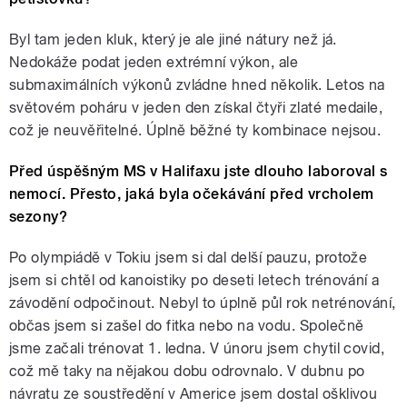
Byl tam jeden kluk, který je ale jiné nátury než já.
Nedokáže podat jeden extrémní výkon, ale
submaximálních výkonů zvládne hned několik. Letos na
světovém poháru v jeden den získal čtyři zlaté medaile,
což je neuvěřitelné. Úplně běžné ty kombinace nejsou.
Před úspěšným MS v Halifaxu jste dlouho laboroval s
nemocí. Přesto, jaká byla očekávání před vrcholem
sezony?
Po olympiádě v Tokiu jsem si dal delší pauzu, protože
jsem si chtěl od kanoistiky po deseti letech trénování a
závodění odpočinout. Nebyl to úplně půl rok netrénování,
občas jsem si zašel do fitka nebo na vodu. Společně
jsme začali trénovat 1. ledna. V únoru jsem chytil covid,
což mě taky na nějakou dobu odrovnalo. V dubnu po
návratu ze soustředění v Americe jsem dostal ošklivou