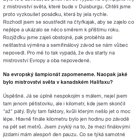
z mistrovství světa, které bude v Duisburgu. Chtěli jsme
proto vyzkoušet posádku, která by jela rychle.
Rozhodl jsem se soustředit na čtyřkajak, aby se zajelo co
nejlépe a ukázalo se něco směrem k příštímu roku.
Rozjížďku jsme zajeli obstojně, pak proběhla asi
nešťastná výměna a semifinálový závod se nám vůbec
nepovedl. Pro mě to tak vypadá, že dva starty na
mistrovství Evropy a oba nepovedené.
Na evropský šampionát zapomeneme. Naopak jaké
bylo mistrovství světa v kanadském Halifaxu?
Úspěšné. Já se úplně nespokojím s málem, nejel jsem
tam jenom pětistovku, ale i kilometr, kde jsem skončil
"až" pátý. Byly tam faktory, kvůli kterým nešlo jet o moc
lépe. Hlavně finále kilometru bylo jen hodinu po závodě
na pět set metrů. Jsem zvyklý na to, že mezi finálovými
jízdami mám alespoň den pauzu. Co se týká samotné