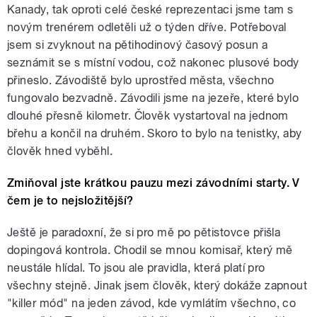
Kanady, tak oproti celé české reprezentaci jsme tam s
novým trenérem odletěli už o týden dříve. Potřeboval
jsem si zvyknout na pětihodinový časový posun a
seznámit se s místní vodou, což nakonec plusové body
přineslo. Závodiště bylo uprostřed města, všechno
fungovalo bezvadně. Závodili jsme na jezeře, které bylo
dlouhé přesně kilometr. Člověk vystartoval na jednom
břehu a končil na druhém. Skoro to bylo na tenistky, aby
člověk hned vyběhl.
Zmiňoval jste krátkou pauzu mezi závodními starty. V
čem je to nejsložitější?
Ještě je paradoxní, že si pro mě po pětistovce přišla
dopingová kontrola. Chodil se mnou komisař, který mě
neustále hlídal. To jsou ale pravidla, která platí pro
všechny stejně. Jinak jsem člověk, který dokáže zapnout
"killer mód" na jeden závod, kde vymlátím všechno, co