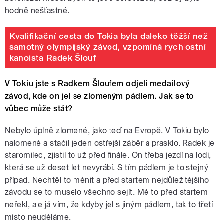
hodně nešťastné.
Kvalifikační cesta do Tokia byla daleko těžší než
samotný olympijský závod, vzpomíná rychlostní
kanoista Radek Šlouf
V Tokiu jste s Radkem Šloufem odjeli medailový
závod, kde on jel se zlomeným pádlem. Jak se to
vůbec může stát?
Nebylo úplně zlomené, jako teď na Evropě. V Tokiu bylo
nalomené a stačil jeden ostřejší záběr a prasklo. Radek je
staromilec, zjistil to už před finále. On třeba jezdí na lodi,
která se už deset let nevyrábí. S tím pádlem je to stejný
případ. Nechtěl to měnit a před startem nejdůležitějšího
závodu se to muselo všechno sejít. Mě to před startem
neřekl, ale já vím, že kdyby jel s jiným pádlem, tak to třetí
místo neuděláme.