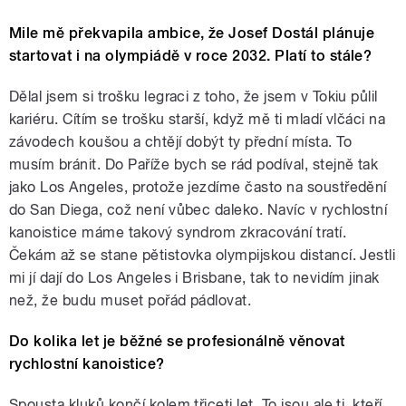
Mile mě překvapila ambice, že Josef Dostál plánuje
startovat i na olympiádě v roce 2032. Platí to stále?
Dělal jsem si trošku legraci z toho, že jsem v Tokiu půlil
kariéru. Cítím se trošku starší, když mě ti mladí vlčáci na
závodech koušou a chtějí dobýt ty přední místa. To
musím bránit. Do Paříže bych se rád podíval, stejně tak
jako Los Angeles, protože jezdíme často na soustředění
do San Diega, což není vůbec daleko. Navíc v rychlostní
kanoistice máme takový syndrom zkracování tratí.
Čekám až se stane pětistovka olympijskou distancí. Jestli
mi jí dají do Los Angeles i Brisbane, tak to nevidím jinak
než, že budu muset pořád pádlovat.
Do kolika let je běžné se profesionálně věnovat
rychlostní kanoistice?
Spousta kluků končí kolem třiceti let. To jsou ale ti, kteří