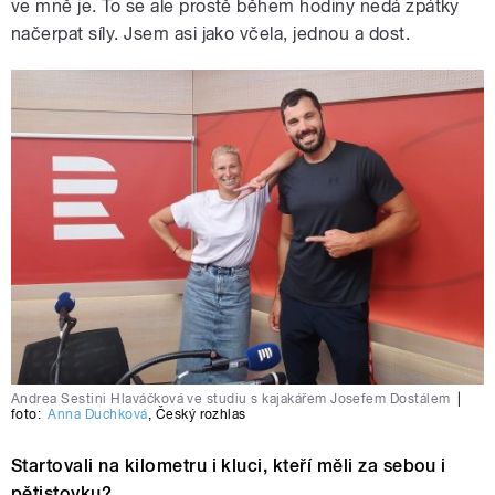
ve mně je. To se ale prostě během hodiny nedá zpátky
načerpat síly. Jsem asi jako včela, jednou a dost.
Andrea Sestini Hlaváčková ve studiu s kajakářem Josefem Dostálem
|
foto:
Anna Duchková
,
Český rozhlas
Startovali na kilometru i kluci, kteří měli za sebou i
pětistovku?