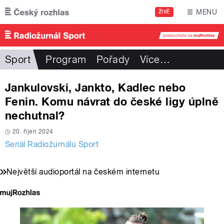
Přejít k hlavnímu obsahu
MENU
ŽIVĚ
Sport
Program
Pořady
Více
…
Jankulovski, Jankto, Kadlec nebo
Fenin. Komu návrat do české ligy úplně
nechutnal?
20. říjen 2024
Seriál Radiožurnálu Sport
Největší audioportál na českém internetu