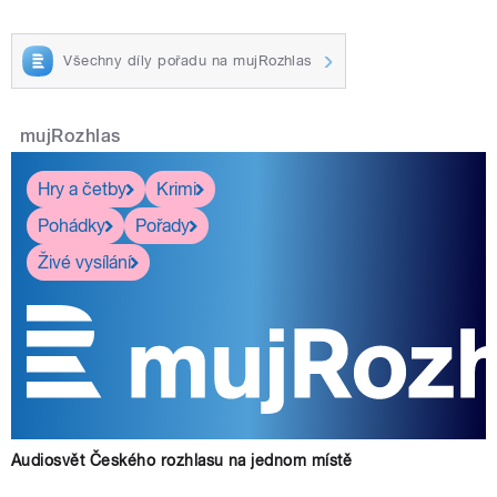
Všechny díly pořadu na mujRozhlas
mujRozhlas
Hry a četby
Krimi
Pohádky
Pořady
Živé vysílání
Audiosvět Českého rozhlasu na jednom místě