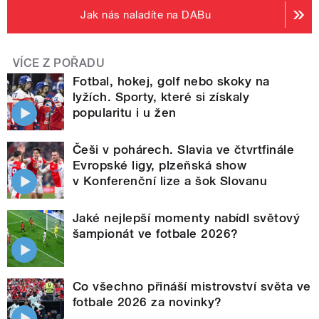
Jak nás naladíte na DABu
VÍCE Z POŘADU
Fotbal, hokej, golf nebo skoky na
lyžích. Sporty, které si získaly
popularitu i u žen
Češi v pohárech. Slavia ve čtvrtfinále
Evropské ligy, plzeňská show
v Konferenční lize a šok Slovanu
Jaké nejlepší momenty nabídl světový
šampionát ve fotbale 2026?
Co všechno přináší mistrovství světa ve
fotbale 2026 za novinky?