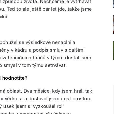
m způsobu života. Nechceme je vytrhávat
u. Teď to ale ještě pár let jde, takže jsme
ilní.
e bohužel se výsledkově nenaplnila
měny v kádru a podpis smluv s dalšími
esti zahraničních hráčů v týmu, dostal jsem
o smysl v tom týmu setrvávat.
i hodnotíte?
asná oblast. Dva měsíce, kdy jsem hrál, tak
dpovědnost a dostával jsem dost prostoru
 úsek jsem si vyzkoušel roli
vem byly neuspokojivé výsledky.