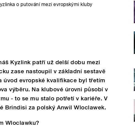
yzlinka o putování mezi evropskými kluby
máš Kyzlink patří už delší dobu mezi
cku zase nastoupil v základní sestavě
 úvod evropské kvalifikace byl třetím
a výběru. Na klubové úrovni působí v
u - to se mu stalo potřetí v kariéře. V
ké Brindisi za polský Anwil Wloclawek.
kém Wloclawku?