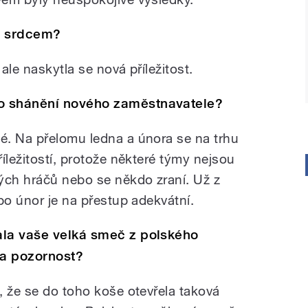
m srdcem?
ale naskytla se nová příležitost.
o shánění nového zaměstnavatele?
é. Na přelomu ledna a února se na trhu
íležitostí, protože některé týmy nejsou
ých hráčů nebo se někdo zraní. Už z
bo únor je na přestup adekvátní.
ala vaše velká smeč z polského
za pozornost?
, že se do toho koše otevřela taková