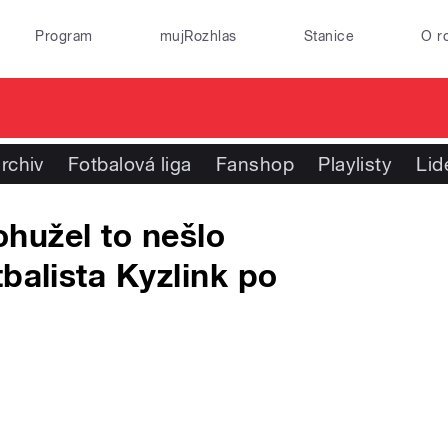
Program
mujRozhlas
Stanice
O r
rchiv
Fotbalová liga
Fanshop
Playlisty
Lid
bohužel to nešlo
balista Kyzlink po