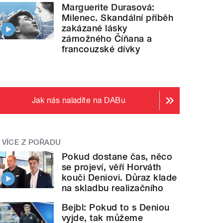
Marguerite Durasová:
Milenec. Skandální příběh
zakázané lásky
zámožného Číňana a
francouzské dívky
Jak nás naladíte na DABu
VÍCE Z POŘADU
Pokud dostane čas, něco
se projeví, věří Horváth
kouči Deniovi. Důraz klade
na skladbu realizačního
Bejbl: Pokud to s Deniou
vyjde, tak můžeme