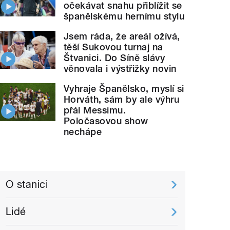
očekávat snahu přiblížit se
španělskému hernímu stylu
Jsem ráda, že areál ožívá,
těší Sukovou turnaj na
Štvanici. Do Síně slávy
věnovala i výstřižky novin
Vyhraje Španělsko, myslí si
Horváth, sám by ale výhru
přál Messimu.
Poločasovou show
nechápe
O stanici
Lidé