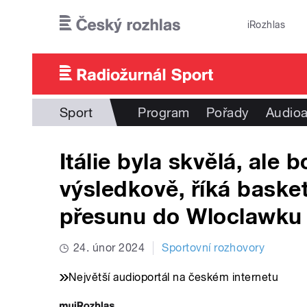
Přejít k hlavnímu obsahu
iRozhlas
Sport
Program
Pořady
Audioa
Itálie byla skvělá, ale 
výsledkově, říká basket
přesunu do Wloclawku
24. únor 2024
Sportovní rozhovory
Největší audioportál na českém internetu