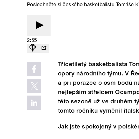
Poslechněte si českého basketbalistu Tomáše K
2:55
Třicetiletý basketbalista To
opory národního týmu. V Ře
a při porážce o osm bodů na
nejlepším střelcem Ocampov
této sezoně už ve druhém tým
tomto ročníku vyměnil itals
Jak jste spokojený v pols