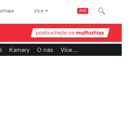
ozhlase
Více
ŽIVĚ
é
Kamery
O nás
Více
…