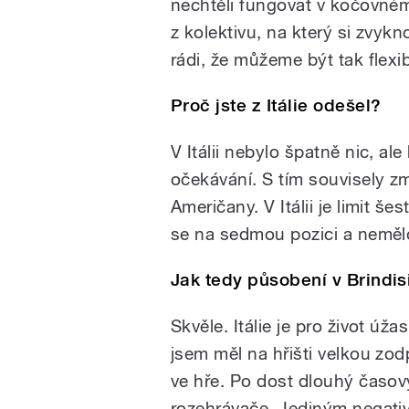
nechtěli fungovat v kočovné
z kolektivu, na který si zvykno
rádi, že můžeme být tak flexib
Proč jste z Itálie odešel?
V Itálii nebylo špatně nic, al
očekávání. S tím souvisely z
Američany. V Itálii je limit š
se na sedmou pozici a neměl
Jak tedy působení v Brindis
Skvěle. Itálie je pro život úž
jsem měl na hřišti velkou zo
ve hře. Po dost dlouhý časový
rozehrávače. Jediným negati