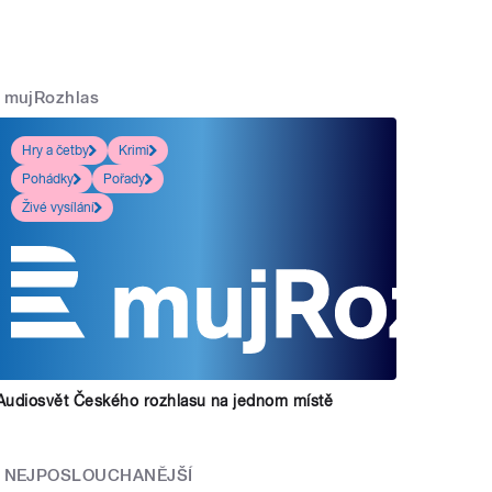
mujRozhlas
Hry a četby
Krimi
Pohádky
Pořady
Živé vysílání
Audiosvět Českého rozhlasu na jednom místě
NEJPOSLOUCHANĚJŠÍ