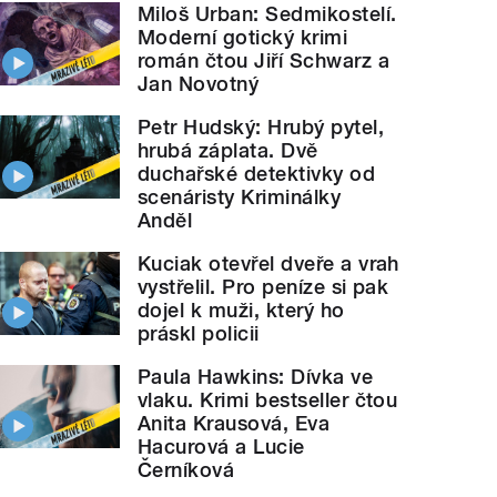
Miloš Urban: Sedmikostelí.
Moderní gotický krimi
román čtou Jiří Schwarz a
Jan Novotný
Petr Hudský: Hrubý pytel,
hrubá záplata. Dvě
duchařské detektivky od
scenáristy Kriminálky
Anděl
Kuciak otevřel dveře a vrah
vystřelil. Pro peníze si pak
dojel k muži, který ho
práskl policii
Paula Hawkins: Dívka ve
vlaku. Krimi bestseller čtou
Anita Krausová, Eva
Hacurová a Lucie
Černíková