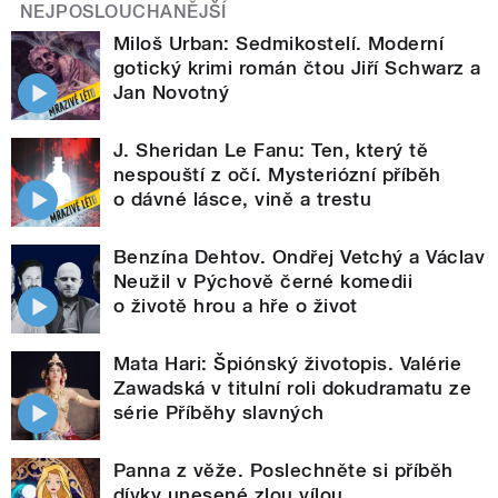
NEJPOSLOUCHANĚJŠÍ
Miloš Urban: Sedmikostelí. Moderní
gotický krimi román čtou Jiří Schwarz a
Jan Novotný
J. Sheridan Le Fanu: Ten, který tě
nespouští z očí. Mysteriózní příběh
o dávné lásce, vině a trestu
Benzína Dehtov. Ondřej Vetchý a Václav
Neužil v Pýchově černé komedii
o životě hrou a hře o život
Mata Hari: Špiónský životopis. Valérie
Zawadská v titulní roli dokudramatu ze
série Příběhy slavných
Panna z věže. Poslechněte si příběh
dívky unesené zlou vílou