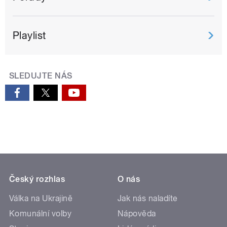
Playlist
SLEDUJTE NÁS
Český rozhlas
O nás
Válka na Ukrajině
Jak nás naladíte
Komunální volby
Nápověda