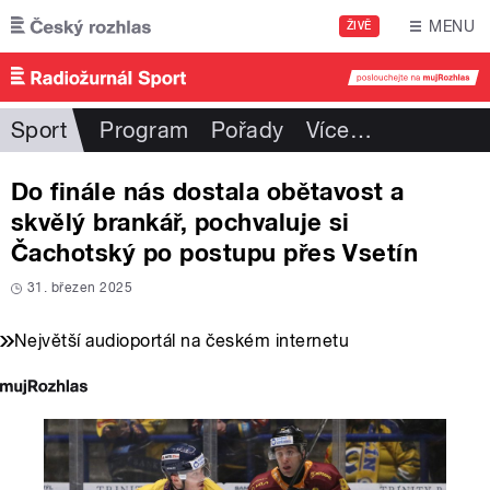
Přejít k hlavnímu obsahu
MENU
ŽIVĚ
Sport
Program
Pořady
Více
…
Do finále nás dostala obětavost a
skvělý brankář, pochvaluje si
Čachotský po postupu přes Vsetín
31. březen 2025
Největší audioportál na českém internetu