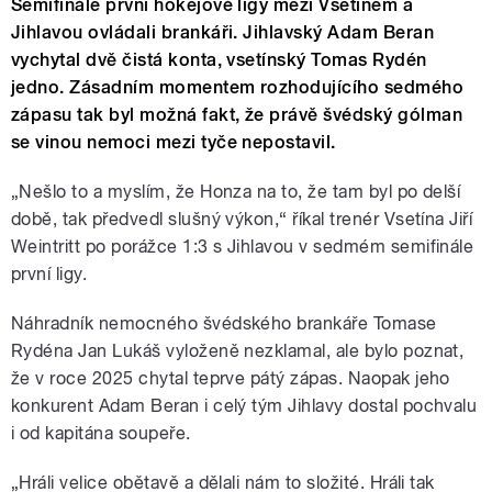
Semifinále první hokejové ligy mezi Vsetínem a
Jihlavou ovládali brankáři. Jihlavský Adam Beran
vychytal dvě čistá konta, vsetínský Tomas Rydén
jedno. Zásadním momentem rozhodujícího sedmého
zápasu tak byl možná fakt, že právě švédský gólman
se vinou nemoci mezi tyče nepostavil.
„Nešlo to a myslím, že Honza na to, že tam byl po delší
době, tak předvedl slušný výkon,“ říkal trenér Vsetína Jiří
Weintritt po porážce 1:3 s Jihlavou v sedmém semifinále
první ligy.
Náhradník nemocného švédského brankáře Tomase
Rydéna Jan Lukáš vyloženě nezklamal, ale bylo poznat,
že v roce 2025 chytal teprve pátý zápas. Naopak jeho
konkurent Adam Beran i celý tým Jihlavy dostal pochvalu
i od kapitána soupeře.
„Hráli velice obětavě a dělali nám to složité. Hráli tak