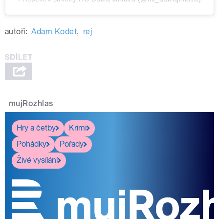
autoři:
Adam Kodet
,
rej
mujRozhlas
Hry a četby
Krimi
Pohádky
Pořady
Živé vysílání