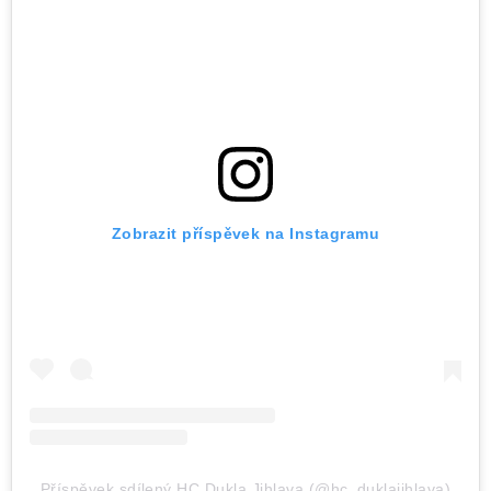
Zobrazit příspěvek na Instagramu
Příspěvek sdílený HC Dukla Jihlava (@hc_duklajihlava)