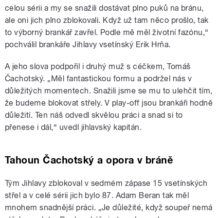
celou sérii a my se snažili dostávat plno puků na bránu,
ale oni jich plno zblokovali. Když už tam něco prošlo, tak
to výborný brankář zavřel. Podle mě měl životní fazónu,“
pochválil brankáře Jihlavy vsetínský Erik Hrňa.
A jeho slova podpořil i druhý muž s céčkem, Tomáš
Čachotský. „Měl fantastickou formu a podržel nás v
důležitých momentech. Snažili jsme se mu to ulehčit tím,
že budeme blokovat střely. V play-off jsou brankáři hodně
důležití. Ten náš odvedl skvělou práci a snad si to
přenese i dál,“ uvedl jihlavský kapitán.
Tahoun Čachotský a opora v bráně
Tým Jihlavy zblokoval v sedmém zápase 15 vsetínských
střel a v celé sérii jich bylo 87. Adam Beran tak měl
mnohem snadnější práci. „Je důležité, když soupeř nemá