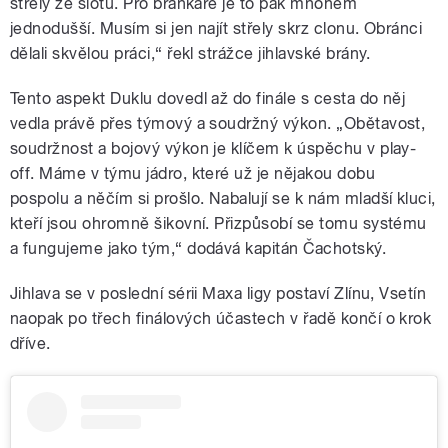
střely ze slotu. Pro brankáře je to pak mnohem
jednodušší. Musím si jen najít střely skrz clonu. Obránci
dělali skvělou práci,“ řekl strážce jihlavské brány.
Tento aspekt Duklu dovedl až do finále s cesta do něj
vedla právě přes týmový a soudržný výkon. „Obětavost,
soudržnost a bojový výkon je klíčem k úspěchu v play-
off. Máme v týmu jádro, které už je nějakou dobu
pospolu a něčím si prošlo. Nabalují se k nám mladší kluci,
kteří jsou ohromně šikovní. Přizpůsobí se tomu systému
a fungujeme jako tým,“ dodává kapitán Čachotský.
Jihlava se v poslední sérii Maxa ligy postaví Zlínu, Vsetín
naopak po třech finálových účastech v řadě končí o krok
dříve.