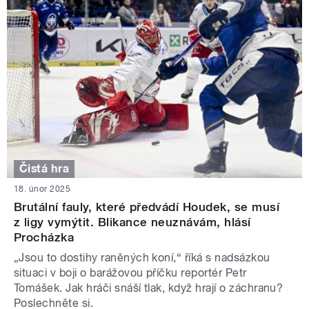
Čistá hra
18. únor 2025
Brutální fauly, které předvádí Houdek, se musí
z ligy vymýtit. Blikance neuznávám, hlásí
Procházka
„Jsou to dostihy raněných koní,“ říká s nadsázkou
situaci v boji o barážovou příčku reportér Petr
Tomášek. Jak hráči snáší tlak, když hrají o záchranu?
Poslechněte si.