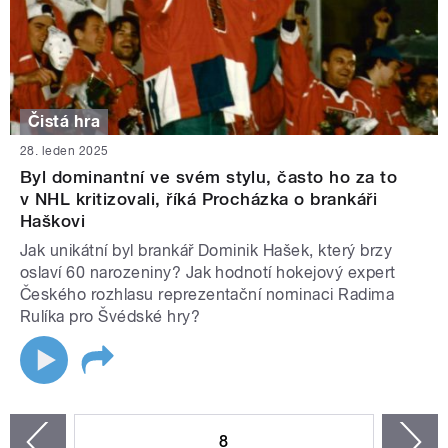
Čistá hra
28. leden 2025
Byl dominantní ve svém stylu, často ho za to
v NHL kritizovali, říká Procházka o brankáři
Haškovi
Jak unikátní byl brankář Dominik Hašek, který brzy
oslaví 60 narozeniny? Jak hodnotí hokejový expert
Českého rozhlasu reprezentační nominaci Radima
Rulíka pro Švédské hry?
STRÁNKY
8
n
zí