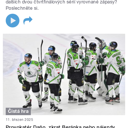
dalších dvou čtvrtfinálových sérií vyrovnané zápasy?
Poslechněte si.
Čistá hra
11. březen 2025
Provokatér Daňo, zkrat Beránka nebo nájezdy