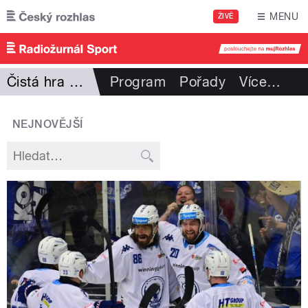
Přejít k hlavnímu obsahu
MENU
ŽIVĚ
Čistá hra Martina Procházky
Program
Pořady
Více
…
NEJNOVĚJŠÍ