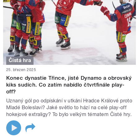
Čistá hra
25. březen 2025
Konec dynastie Třince, jisté Dynamo a obrovský
kiks sudích. Co zatím nabídlo čtvrtfinále play-
off?
Uznaný gól po odpískání v utkání Hradce Králové proto
Mladé Boleslavi? Jaké světlo to hází na celé play-off
hokejové extraligy? To bylo velkým tématem Čisté hry.