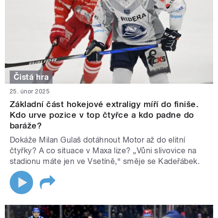
Čistá hra
25. únor 2025
Základní část hokejové extraligy míří do finiše.
Kdo urve pozice v top čtyřce a kdo padne do
baráže?
Dokáže Milan Gulaš dotáhnout Motor až do elitní
čtyřky? A co situace v Maxa lize? „Vůni slivovice na
stadionu máte jen ve Vsetíně,“ směje se Kadeřábek.