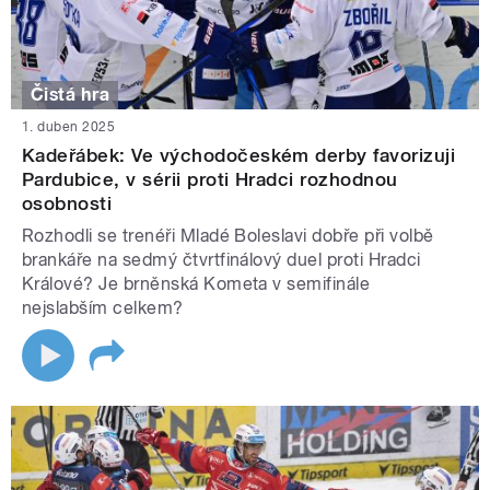
Čistá hra
1. duben 2025
Kadeřábek: Ve východočeském derby favorizuji
Pardubice, v sérii proti Hradci rozhodnou
osobnosti
Rozhodli se trenéři Mladé Boleslavi dobře při volbě
brankáře na sedmý čtvrtfinálový duel proti Hradci
Králové? Je brněnská Kometa v semifinále
nejslabším celkem?