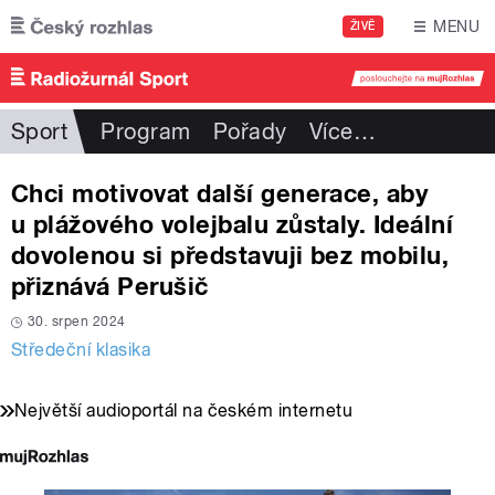
Přejít k hlavnímu obsahu
MENU
ŽIVĚ
Sport
Program
Pořady
Více
…
Chci motivovat další generace, aby
u plážového volejbalu zůstaly. Ideální
dovolenou si představuji bez mobilu,
přiznává Perušič
30. srpen 2024
Středeční klasika
Největší audioportál na českém internetu