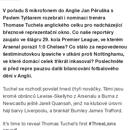
V pořadu S mikrofonem do Anglie Jan Pěruška s
Pavlem Tylšarem rozebrali i nominaci trenéra
Thomase Tuchela anglického celku pro nadcházející
březnové reprezentační okno. Co naše reportéry
zaujalo ve šlágru 29. kola Premier League, ve kterém
Arsenal porazil 1:0 Chelsea? Co stálo za nepovedenou
šestiminutovkou Ipswiche v utkání proti Nottinghamu,
ve které domácí celek třikrát inkasoval? Poslechněte
si před repre pauzou další bilancování fotbalového
dění v Anglii.
Tuchel se rozhodl povolat hned čtyři nováčky. Těmi jsou
kromě obránců Lewise-Skellyho z Arsenalu a Burna z
Newcastlu ještě Jarell Quansah, jenž na klubové úrovni
hájí barvy Liverpoolu, a brankář Burnley James Trafford.
It’s time to reveal Thomas Tuchel’s first
#ThreeLions