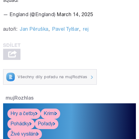
squad!
— England (@England)
March 14, 2025
autoři:
Jan Pěruška
,
Pavel Tylšar
,
rej
Všechny díly pořadu na mujRozhlas
mujRozhlas
Hry a četby
Krimi
Pohádky
Pořady
Živé vysílání