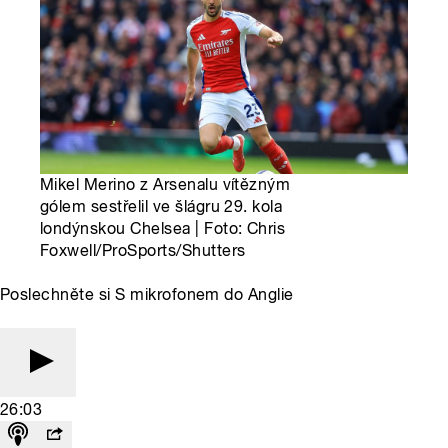
Mikel Merino z Arsenalu vítězným
gólem sestřelil ve šlágru 29. kola
londýnskou Chelsea | Foto: Chris
Foxwell/ProSports/Shutters
Poslechněte si S mikrofonem do Anglie
26:03