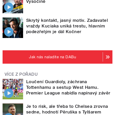
Vysočině
Skrytý kontakt, jasný motiv. Zadavatel
vraždy Kuciaka uniká trestu, hlavním
podezřelým je dál Kočner
Jak nás naladíte na DABu
VÍCE Z POŘADU
Loučení Guardioly, záchrana
Tottenhamu a sestup West Hamu.
Premier League nabídla napínavý závěr
Je to risk, ale třeba to Chelsea zrovna
sedne, hodnotí Pěruška s Tylšarem