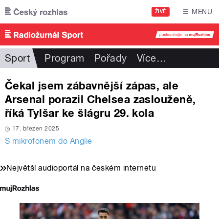
Přejít k hlavnímu obsahu
MENU
ŽIVĚ
Sport
Program
Pořady
Více
…
Čekal jsem zábavnější zápas, ale
Arsenal porazil Chelsea zaslouženě,
říká Tylšar ke šlágru 29. kola
17. březen 2025
S mikrofonem do Anglie
Největší audioportál na českém internetu