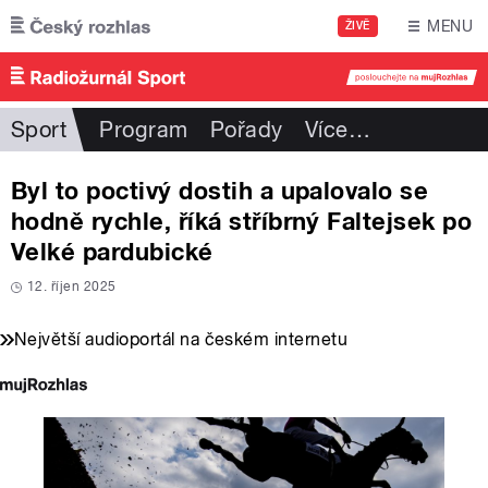
Přejít k hlavnímu obsahu
MENU
ŽIVĚ
Sport
Program
Pořady
Více
…
Byl to poctivý dostih a upalovalo se
hodně rychle, říká stříbrný Faltejsek po
Velké pardubické
12. říjen 2025
Největší audioportál na českém internetu