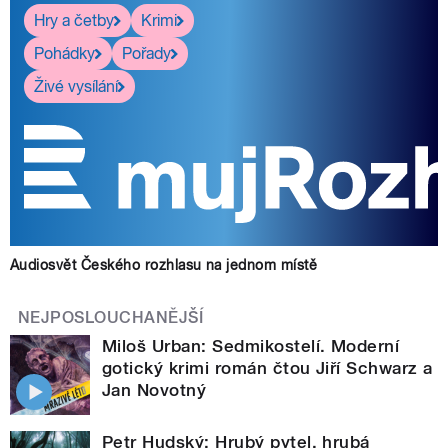
Hry a četby
Krimi
Pohádky
Pořady
Živé vysílání
Audiosvět Českého rozhlasu na jednom místě
NEJPOSLOUCHANĚJŠÍ
Miloš Urban: Sedmikostelí. Moderní
gotický krimi román čtou Jiří Schwarz a
Jan Novotný
Petr Hudský: Hrubý pytel, hrubá