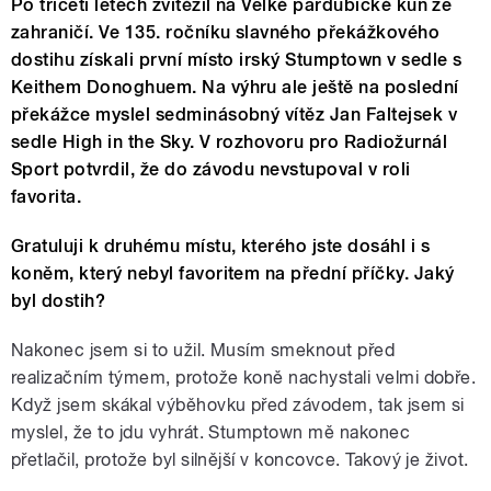
Po třiceti letech zvítězil na Velké pardubické kůň ze
zahraničí. Ve 135. ročníku slavného překážkového
dostihu získali první místo irský Stumptown v sedle s
Keithem Donoghuem. Na výhru ale ještě na poslední
překážce myslel sedminásobný vítěz Jan Faltejsek v
sedle High in the Sky. V rozhovoru pro Radiožurnál
Sport potvrdil, že do závodu nevstupoval v roli
favorita.
Gratuluji k druhému místu, kterého jste dosáhl i s
koněm, který nebyl favoritem na přední příčky. Jaký
byl dostih?
Nakonec jsem si to užil. Musím smeknout před
realizačním týmem, protože koně nachystali velmi dobře.
Když jsem skákal výběhovku před závodem, tak jsem si
myslel, že to jdu vyhrát. Stumptown mě nakonec
přetlačil, protože byl silnější v koncovce. Takový je život.