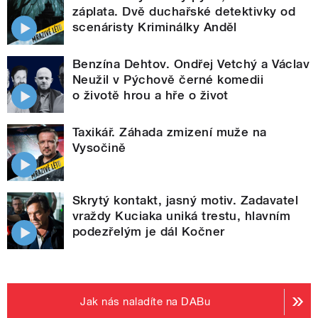
záplata. Dvě duchařské detektivky od
scenáristy Kriminálky Anděl
Benzína Dehtov. Ondřej Vetchý a Václav
Neužil v Pýchově černé komedii
o životě hrou a hře o život
Taxikář. Záhada zmizení muže na
Vysočině
Skrytý kontakt, jasný motiv. Zadavatel
vraždy Kuciaka uniká trestu, hlavním
podezřelým je dál Kočner
Jak nás naladíte na DABu