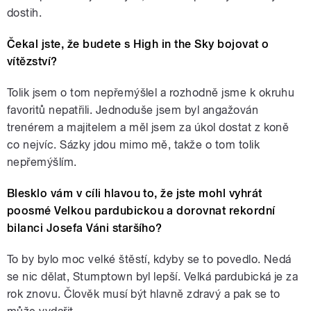
dostih.
Čekal jste, že budete s High in the Sky bojovat o
vítězství?
Tolik jsem o tom nepřemýšlel a rozhodně jsme k okruhu
favoritů nepatřili. Jednoduše jsem byl angažován
trenérem a majitelem a měl jsem za úkol dostat z koně
co nejvíc. Sázky jdou mimo mě, takže o tom tolik
nepřemýšlím.
Blesklo vám v cíli hlavou to, že jste mohl vyhrát
poosmé Velkou pardubickou a dorovnat rekordní
bilanci Josefa Váni staršího?
To by bylo moc velké štěstí, kdyby se to povedlo. Nedá
se nic dělat, Stumptown byl lepší. Velká pardubická je za
rok znovu. Člověk musí být hlavně zdravý a pak se to