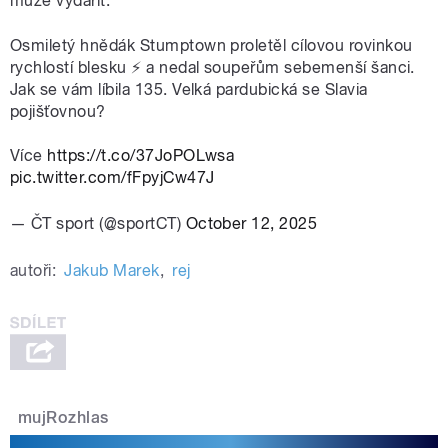
může vydařit.
Osmiletý hnědák Stumptown proletěl cílovou rovinkou
rychlostí blesku ⚡️ a nedal soupeřům sebemenší šanci.
Jak se vám líbila 135. Velká pardubická se Slavia
pojišťovnou?
Více
https://t.co/37JoPOLwsa
pic.twitter.com/fFpyjCw47J
— ČT sport (@sportCT)
October 12, 2025
autoři:
Jakub Marek
,
rej
mujRozhlas