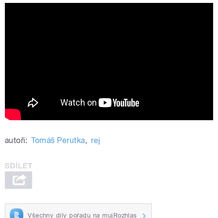
autoři:
Tomáš Perutka
,
rej
Všechny díly pořadu na mujRozhlas