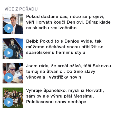
VÍCE Z POŘADU
Pokud dostane čas, něco se projeví,
věří Horváth kouči Deniovi. Důraz klade
na skladbu realizačního
Bejbl: Pokud to s Deniou vyjde, tak
můžeme očekávat snahu přiblížit se
španělskému hernímu stylu
Jsem ráda, že areál ožívá, těší Sukovou
turnaj na Štvanici. Do Síně slávy
věnovala i výstřižky novin
Vyhraje Španělsko, myslí si Horváth,
sám by ale výhru přál Messimu.
Poločasovou show nechápe