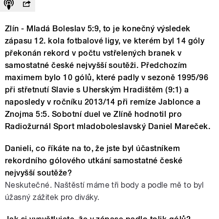
Zlín - Mladá Boleslav 5:9, to je konečný výsledek
zápasu 12. kola fotbalové ligy, ve kterém byl 14 góly
překonán rekord v počtu vstřelených branek v
samostatné české nejvyšší soutěži. Předchozím
maximem bylo 10 gólů, které padly v sezoně 1995/96
při střetnutí Slavie s Uherským Hradištěm (9:1) a
naposledy v ročníku 2013/14 při remíze Jablonce a
Znojma 5:5. Sobotní duel ve Zlíně hodnotil pro
Radiožurnál Sport mladoboleslavský Daniel Mareček.
Danieli, co říkáte na to, že jste byl účastníkem
rekordního gólového utkání samostatné české
nejvyšší soutěže?
Neskutečné. Naštěstí máme tři body a podle mě to byl
úžasný zážitek pro diváky.