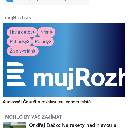
mujRozhlas
Hry a četby
Krimi
Pohádky
Pořady
Živé vysílání
Audiosvět Českého rozhlasu na jednom místě
MOHLO BY VÁS ZAJÍMAT
Ondřej Bačo: Na rakety nad hlavou si