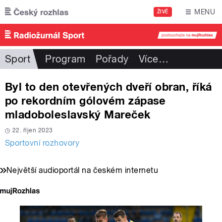
Přejít k hlavnímu obsahu
MENU
ŽIVĚ
Sport
Program
Pořady
Více
…
Byl to den otevřených dveří obran, říká
po rekordním gólovém zápase
mladoboleslavský Mareček
22. říjen 2023
Sportovní rozhovory
Největší audioportál na českém internetu