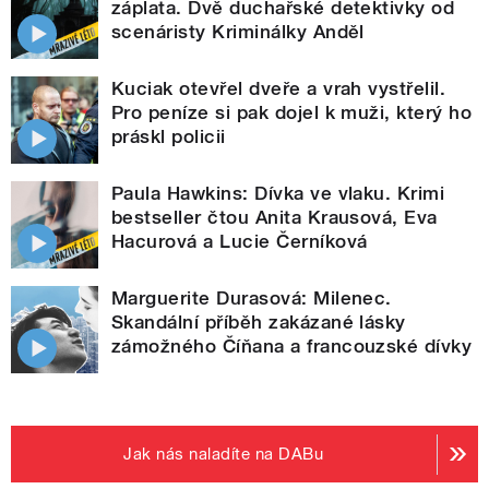
záplata. Dvě duchařské detektivky od
scenáristy Kriminálky Anděl
Kuciak otevřel dveře a vrah vystřelil.
Pro peníze si pak dojel k muži, který ho
práskl policii
Paula Hawkins: Dívka ve vlaku. Krimi
bestseller čtou Anita Krausová, Eva
Hacurová a Lucie Černíková
Marguerite Durasová: Milenec.
Skandální příběh zakázané lásky
zámožného Číňana a francouzské dívky
Jak nás naladíte na DABu