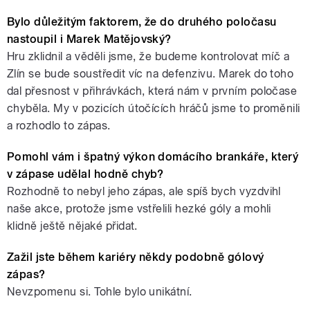
Bylo důležitým faktorem, že do druhého poločasu
nastoupil i Marek Matějovský?
Hru zklidnil a věděli jsme, že budeme kontrolovat míč a
Zlín se bude soustředit víc na defenzivu. Marek do toho
dal přesnost v přihrávkách, která nám v prvním poločase
chyběla. My v pozicích útočících hráčů jsme to proměnili
a rozhodlo to zápas.
Pomohl vám i špatný výkon domácího brankáře, který
v zápase udělal hodně chyb?
Rozhodně to nebyl jeho zápas, ale spíš bych vyzdvihl
naše akce, protože jsme vstřelili hezké góly a mohli
klidně ještě nějaké přidat.
Zažil jste během kariéry někdy podobně gólový
zápas?
Nevzpomenu si. Tohle bylo unikátní.