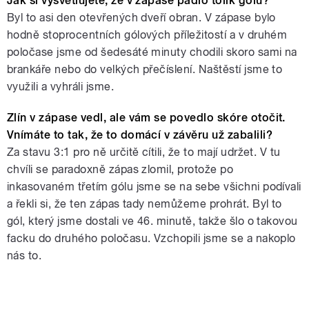
Jak si vysvětlujete, že v zápase padlo tolik gólů?
Byl to asi den otevřených dveří obran. V zápase bylo
hodně stoprocentních gólových příležitostí a v druhém
poločase jsme od šedesáté minuty chodili skoro sami na
brankáře nebo do velkých přečíslení. Naštěstí jsme to
využili a vyhráli jsme.
Zlín v zápase vedl, ale vám se povedlo skóre otočit.
Vnímáte to tak, že to domácí v závěru už zabalili?
Za stavu 3:1 pro ně určitě cítili, že to mají udržet. V tu
chvíli se paradoxně zápas zlomil, protože po
inkasovaném třetím gólu jsme se na sebe všichni podívali
a řekli si, že ten zápas tady nemůžeme prohrát. Byl to
gól, který jsme dostali ve 46. minutě, takže šlo o takovou
facku do druhého poločasu. Vzchopili jsme se a nakoplo
nás to.