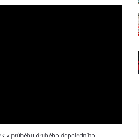
onzu na ME v Mnichově
dek v průběhu druhého dopoledního