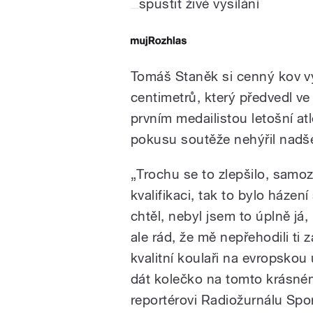
spustit živé vysílání
Tomáš Staněk si cenný kov vy
centimetrů, který předvedl ve 
prvním medailistou letošní at
pokusu soutěže nehýřil nad
„Trochu se to zlepšilo, samoz
kvalifikaci, tak to bylo házen
chtěl, nebyl jsem to úplně já
ale rád, že mě nepřehodili t
kvalitní koulaři na evropskou
dát kolečko na tomto krásné
reportérovi Radiožurnálu Spo