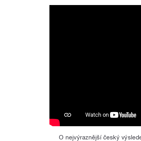
Tomáš Staněk po zisku br
O nejvýraznější český výsle