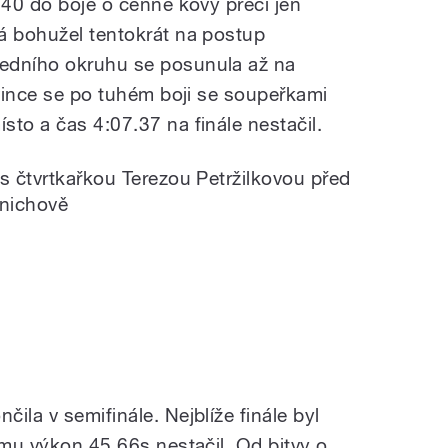
.40 do boje o cenné kovy přeci jen
á bohužel tentokrát na postup
edního okruhu se posunula až na
ovince se po tuhém boji se soupeřkami
to a čas 4:07.37 na finále nestačil.
s čtvrtkařkou Terezou Petržilkovou před
nichově
ila v semifinále. Nejblíže finále byl
emu výkon 45,66s nestačil. Od bitvy o