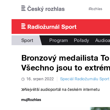
Přejít k hlavnímu obsahu
iRozhlas
Sport
Program
Pořady
Audioa
Bronzový medailista T
Všechno jsou to extrémn
16. srpen 2022
Speciál Radiožurnálu Sport
Největší audioportál na českém internetu