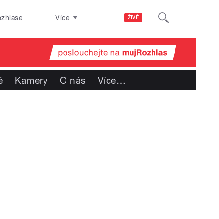
ozhlase
Více
ŽIVĚ
é
Kamery
O nás
Více
…