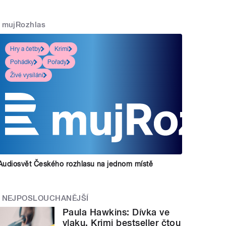
mujRozhlas
Hry a četby
Krimi
Pohádky
Pořady
Živé vysílání
Audiosvět Českého rozhlasu na jednom místě
NEJPOSLOUCHANĚJŠÍ
Paula Hawkins: Dívka ve
vlaku. Krimi bestseller čtou