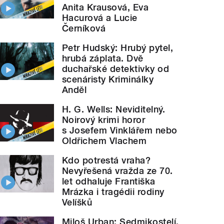
Anita Krausová, Eva
Hacurová a Lucie
Černíková
Petr Hudský: Hrubý pytel,
hrubá záplata. Dvě
duchařské detektivky od
scenáristy Kriminálky
Anděl
H. G. Wells: Neviditelný.
Noirový krimi horor
s Josefem Vinklářem nebo
Oldřichem Vlachem
Kdo potrestá vraha?
Nevyřešená vražda ze 70.
let odhaluje Františka
Mrázka i tragédii rodiny
Velíšků
Miloš Urban: Sedmikostelí.