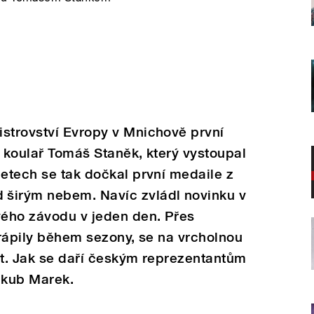
istrovství Evropy v Mnichově první
j koulař Tomáš Staněk, který vystoupal
letech se tak dočkal první medaile z
širým nebem. Navíc zvládl novinku v
vého závodu v jeden den. Přes
 trápily během sezony, se na vrcholnou
it. Jak se daří českým reprezentantům
Jakub Marek.