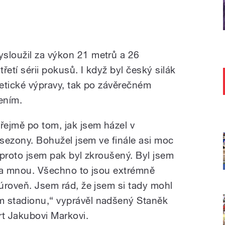
sloužil za výkon 21 metrů a 26
třetí sérii pokusů. I když byl český silák
letické výpravy, tak po závěrečném
šením.
řejmě po tom, jak jsem házel v
í sezony. Bohužel jsem ve finále asi moc
, proto jsem pak byl zkroušený. Byl jsem
i za mnou. Všechno to jsou extrémně
 úroveň. Jsem rád, že jsem si tady mohl
m stadionu,“ vyprávěl nadšený Staněk
rt Jakubovi Markovi.