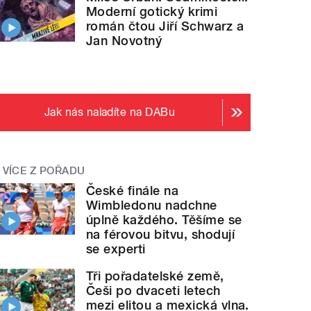
Moderní gotický krimi
román čtou Jiří Schwarz a
Jan Novotný
Jak nás naladíte na DABu
VÍCE Z POŘADU
České finále na
Wimbledonu nadchne
úplně každého. Těšíme se
na férovou bitvu, shodují
se experti
Tři pořadatelské země,
Češi po dvaceti letech
mezi elitou a mexická vlna.