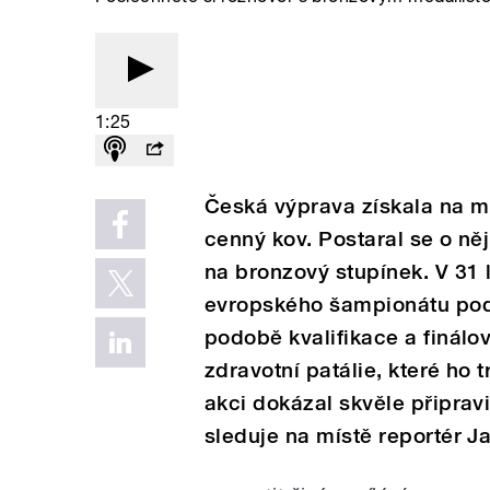
1:25
Česká výprava získala na m
cenný kov. Postaral se o ně
na bronzový stupínek. V 31 
evropského šampionátu pod 
podobě kvalifikace a finálo
zdravotní patálie, které ho
akci dokázal skvěle připrav
sleduje na místě reportér 