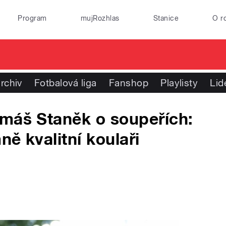
Program
mujRozhlas
Stanice
O r
rchiv
Fotbalová liga
Fanshop
Playlisty
Lid
omáš Staněk o soupeřích:
ě kvalitní koulaři