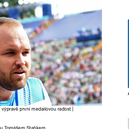
é výpravě první medailovou radost |
stou Tomášem Staňkem