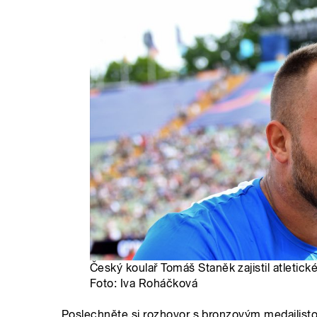
Český koulař Tomáš Staněk zajistil atletick
Foto: Iva Roháčková
Poslechněte si rozhovor s bronzovým medaili