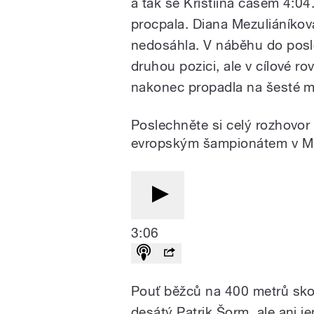
a tak se Kristiina časem 4:04
procpala.
Diana Mezuliáníkov
nedosáhla. V náběhu do posl
druhou pozici, ale v cílové r
nakonec propadla na šesté mís
Poslechněte si celý rozhovor 
evropským šampionátem v M
3:06
Pouť běžců na 400 metrů skonč
desátý Patrik Šorm, ale ani j