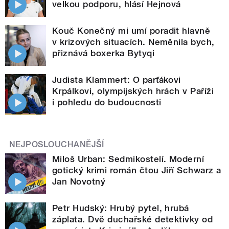
velkou podporu, hlásí Hejnová
Kouč Konečný mi umí poradit hlavně
v krizových situacích. Neměnila bych,
přiznává boxerka Bytyqi
Judista Klammert: O parťákovi
Krpálkovi, olympijských hrách v Paříži
i pohledu do budoucnosti
NEJPOSLOUCHANĚJŠÍ
Miloš Urban: Sedmikostelí. Moderní
gotický krimi román čtou Jiří Schwarz a
Jan Novotný
Petr Hudský: Hrubý pytel, hrubá
záplata. Dvě duchařské detektivky od