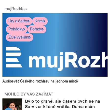
mujRozhlas
Hry a četby
Krimi
Pohádky
Pořady
Živé vysílání
Audiosvět Českého rozhlasu na jednom místě
MOHLO BY VÁS ZAJÍMAT
Bylo to drsné, ale časem bych se na
Survivor klidně vrátila. Doma mám