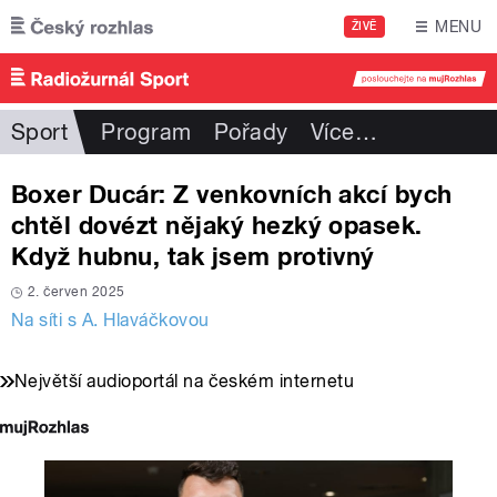
Přejít k hlavnímu obsahu
MENU
ŽIVĚ
Sport
Program
Pořady
Více
…
Boxer Ducár: Z venkovních akcí bych
chtěl dovézt nějaký hezký opasek.
Když hubnu, tak jsem protivný
2. červen 2025
Na síti s A. Hlaváčkovou
Největší audioportál na českém internetu