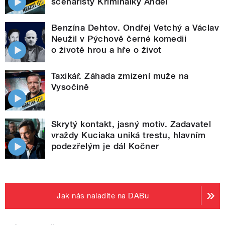
scenáristy Kriminálky Anděl
Benzína Dehtov. Ondřej Vetchý a Václav
Neužil v Pýchově černé komedii
o životě hrou a hře o život
Taxikář. Záhada zmizení muže na
Vysočině
Skrytý kontakt, jasný motiv. Zadavatel
vraždy Kuciaka uniká trestu, hlavním
podezřelým je dál Kočner
Jak nás naladíte na DABu