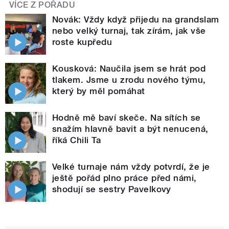
VÍCE Z POŘADU
Novák: Vždy když přijedu na grandslam
nebo velký turnaj, tak zírám, jak vše
roste kupředu
Kousková: Naučila jsem se hrát pod
tlakem. Jsme u zrodu nového týmu,
který by měl pomáhat
Hodně mě baví skeče. Na sítích se
snažím hlavně bavit a být nenucená,
říká Chili Ta
Velké turnaje nám vždy potvrdí, že je
ještě pořád plno práce před námi,
shodují se sestry Pavelkovy