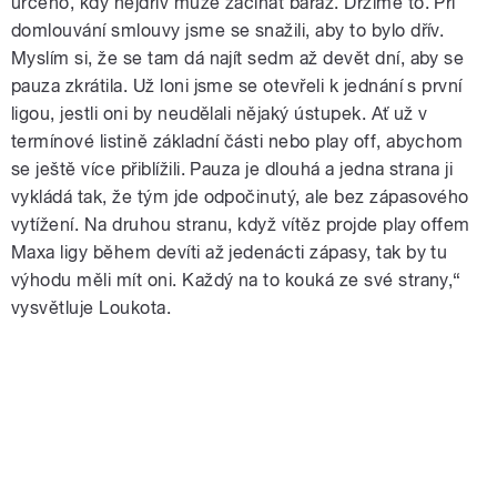
určeno, kdy nejdřív může začínat baráž. Držíme to. Při
domlouvání smlouvy jsme se snažili, aby to bylo dřív.
Myslím si, že se tam dá najít sedm až devět dní, aby se
pauza zkrátila. Už loni jsme se otevřeli k jednání s první
ligou, jestli oni by neudělali nějaký ústupek. Ať už v
termínové listině základní části nebo play off, abychom
se ještě více přiblížili. Pauza je dlouhá a jedna strana ji
vykládá tak, že tým jde odpočinutý, ale bez zápasového
vytížení. Na druhou stranu, když vítěz projde play offem
Maxa ligy během devíti až jedenácti zápasy, tak by tu
výhodu měli mít oni. Každý na to kouká ze své strany,“
vysvětluje Loukota.