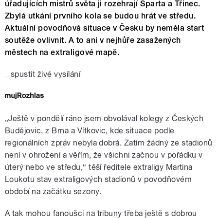
úřadujících mistrů světa ji rozehrají Sparta a Třinec.
Zbylá utkání prvního kola se budou hrát ve středu.
Aktuální povodňová situace v Česku by neměla start
soutěže ovlivnit. A to ani v nejhůře zasažených
městech na extraligové mapě.
spustit živé vysílání
„
Ještě v pondělí ráno jsem obvolával kolegy z Českých
Budějovic, z Brna a Vítkovic, kde situace podle
regionálních zpráv nebyla dobrá. Zatím žádný ze stadionů
není v ohrožení a věřím, že všichni začnou v pořádku v
úterý nebo ve středu,“ těší ředitele extraligy Martina
Loukotu stav extraligových stadionů v povodňovém
období na začátku sezony.
A tak mohou fanoušci na tribuny třeba ještě s dobrou