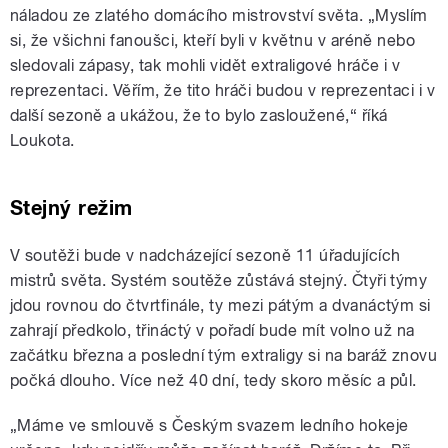
náladou ze zlatého domácího mistrovství světa. „Myslím
si, že všichni fanoušci, kteří byli v květnu v aréně nebo
sledovali zápasy, tak mohli vidět extraligové hráče i v
reprezentaci. Věřím, že tito hráči budou v reprezentaci i v
další sezoně a ukážou, že to bylo zasloužené,“ říká
Loukota.
Stejný režim
V soutěži bude v nadcházející sezoně 11 úřadujících
mistrů světa. Systém soutěže zůstává stejný. Čtyři týmy
jdou rovnou do čtvrtfinále, ty mezi pátým a dvanáctým si
zahrají předkolo, třináctý v pořadí bude mít volno už na
začátku března a poslední tým extraligy si na baráž znovu
počká dlouho. Více než 40 dní, tedy skoro měsíc a půl.
„Máme ve smlouvě s Českým svazem ledního hokeje