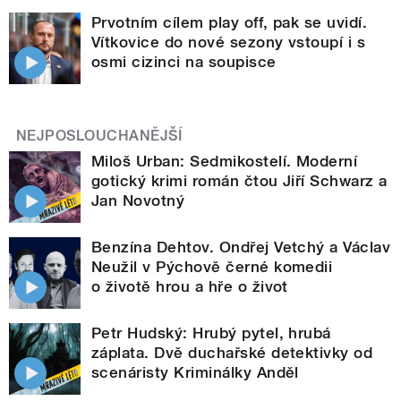
Prvotním cílem play off, pak se uvidí.
Vítkovice do nové sezony vstoupí i s
osmi cizinci na soupisce
NEJPOSLOUCHANĚJŠÍ
Miloš Urban: Sedmikostelí. Moderní
gotický krimi román čtou Jiří Schwarz a
Jan Novotný
Benzína Dehtov. Ondřej Vetchý a Václav
Neužil v Pýchově černé komedii
o životě hrou a hře o život
Petr Hudský: Hrubý pytel, hrubá
záplata. Dvě duchařské detektivky od
scenáristy Kriminálky Anděl