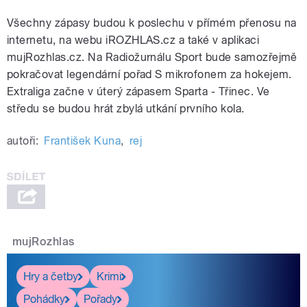
Všechny zápasy budou k poslechu v přímém přenosu na
internetu, na webu iROZHLAS.cz a také v aplikaci
mujRozhlas.cz. Na Radiožurnálu Sport bude samozřejmě
pokračovat legendární pořad S mikrofonem za hokejem.
Extraliga začne v úterý zápasem Sparta - Třinec. Ve
středu se budou hrát zbylá utkání prvního kola.
autoři:
František Kuna
,
rej
mujRozhlas
Hry a četby
Krimi
Pohádky
Pořady