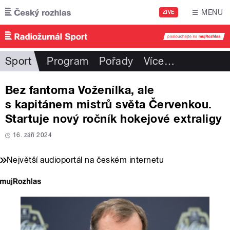
Přejít k hlavnímu obsahu
MENU
ŽIVĚ
Sport
Program
Pořady
Více
…
Bez fantoma Voženílka, ale
s kapitánem mistrů světa Červenkou.
Startuje nový ročník hokejové extraligy
16. září 2024
Největší audioportál na českém internetu