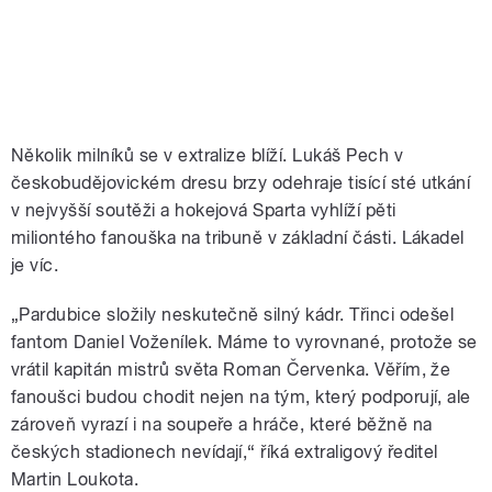
Několik milníků se v extralize blíží. Lukáš Pech v
českobudějovickém dresu brzy odehraje tisící sté utkání
v nejvyšší soutěži a hokejová Sparta vyhlíží pěti
miliontého fanouška na tribuně v základní části. Lákadel
je víc.
„Pardubice složily neskutečně silný kádr. Třinci odešel
fantom Daniel Voženílek. Máme to vyrovnané, protože se
vrátil kapitán mistrů světa Roman Červenka. Věřím, že
fanoušci budou chodit nejen na tým, který podporují, ale
zároveň vyrazí i na soupeře a hráče, které běžně na
českých stadionech nevídají,“ říká extraligový ředitel
Martin Loukota.