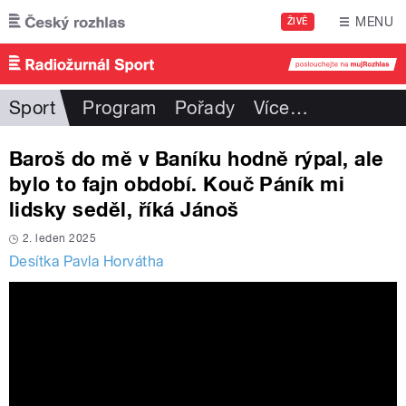
Přejít k hlavnímu obsahu
MENU
ŽIVĚ
Sport
Program
Pořady
Více
…
Baroš do mě v Baníku hodně rýpal, ale
bylo to fajn období. Kouč Páník mi
lidsky seděl, říká Jánoš
2. leden 2025
Desítka Pavla Horvátha