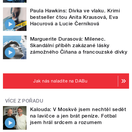
Paula Hawkins: Dívka ve vlaku. Krimi
bestseller čtou Anita Krausová, Eva
Hacurová a Lucie Černíková
Marguerite Durasová: Milenec.
Skandální příběh zakázané lásky
zámožného Číňana a francouzské dívky
Jak nás naladíte na DABu
VÍCE Z POŘADU
Kalouda: V Moskvě jsem nechtěl sedět
na lavičce a jen brát peníze. Fotbal
jsem hrál srdcem a rozumem