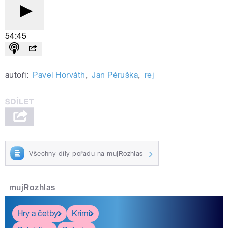
54:45
autoři:
Pavel Horváth
,
Jan Pěruška
,
rej
Všechny díly pořadu na mujRozhlas
mujRozhlas
Hry a četby
Krimi