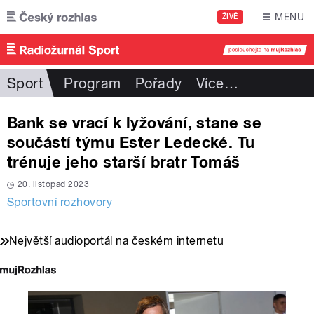
Přejít k hlavnímu obsahu
MENU
ŽIVĚ
Sport
Program
Pořady
Více
…
Bank se vrací k lyžování, stane se
součástí týmu Ester Ledecké. Tu
trénuje jeho starší bratr Tomáš
20. listopad 2023
Sportovní rozhovory
Největší audioportál na českém internetu