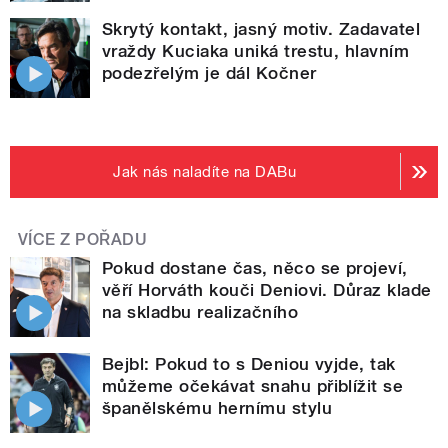
Skrytý kontakt, jasný motiv. Zadavatel
vraždy Kuciaka uniká trestu, hlavním
podezřelým je dál Kočner
Jak nás naladíte na DABu
VÍCE Z POŘADU
Pokud dostane čas, něco se projeví,
věří Horváth kouči Deniovi. Důraz klade
na skladbu realizačního
Bejbl: Pokud to s Deniou vyjde, tak
můžeme očekávat snahu přiblížit se
španělskému hernímu stylu