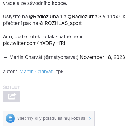
vracela ze závodního kopce.
Uslyšíte na
@Radiozurnal1
a
@RadiozurnalS
v 11:50, k
přečtení pak na
@iROZHLAS_sport
Ano, podle fotek tu tak špatně není…
pic.twitter.com/ihXDRyIHTd
— Martin Charvát (@matycharvat)
November 18, 2023
autoři:
Martin Charvát
,
tpk
Všechny díly pořadu na mujRozhlas