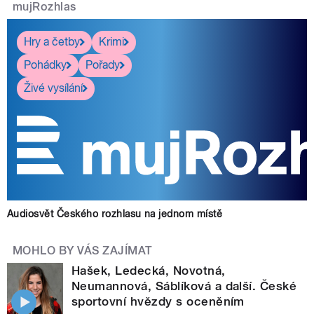
mujRozhlas
Hry a četby
Krimi
Pohádky
Pořady
Živé vysílání
Audiosvět Českého rozhlasu na jednom místě
MOHLO BY VÁS ZAJÍMAT
Hašek, Ledecká, Novotná,
Neumannová, Sáblíková a další. České
sportovní hvězdy s oceněním