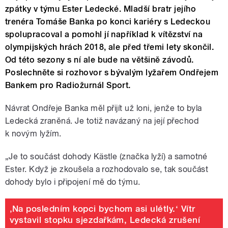
zpátky v týmu Ester Ledecké. Mladší bratr jejího
trenéra Tomáše Banka po konci kariéry s Ledeckou
spolupracoval a pomohl jí například k vítězství na
olympijských hrách 2018, ale před třemi lety skončil.
Od této sezony s ní ale bude na většině závodů.
Poslechněte si rozhovor s bývalým lyžařem Ondřejem
Bankem pro Radiožurnál Sport.
Návrat Ondřeje Banka měl přijít už loni, jenže to byla
Ledecká zraněná. Je totiž navázaný na její přechod
k novým lyžím.
„Je to součást dohody
Kästle (značka lyží) a samotné
Ester. Když je zkoušela a rozhodovalo se, tak součást
dohody bylo i připojení mě do týmu.
‚Na posledním kopci bychom asi ulétly.‘ Vítr
vystavil stopku sjezdařkám, Ledecká zrušení