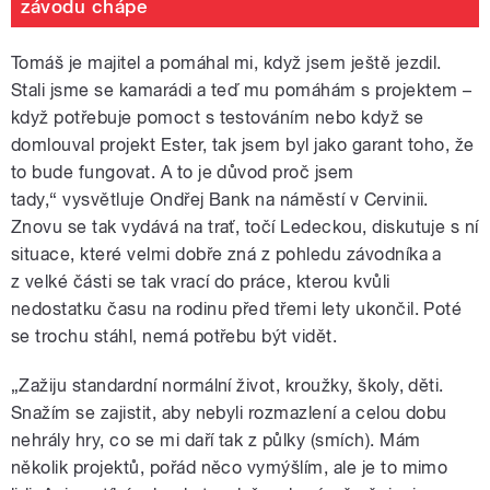
závodu chápe
Tomáš je majitel a pomáhal mi, když jsem ještě jezdil.
Stali jsme se kamarádi a teď mu pomáhám s projektem –
když potřebuje pomoct s testováním nebo když se
domlouval projekt Ester, tak jsem byl jako garant toho, že
to bude fungovat. A to je důvod proč jsem
tady,“ vysvětluje Ondřej Bank na náměstí v Cervinii.
Znovu se tak vydává na trať, točí Ledeckou, diskutuje s ní
situace, které velmi dobře zná z pohledu závodníka a
z velké části se tak vrací do práce, kterou kvůli
nedostatku času na rodinu před třemi lety ukončil. Poté
se trochu stáhl, nemá potřebu být vidět.
„Zažiju standardní normální život, kroužky, školy, děti.
Snažím se zajistit, aby nebyli rozmazlení a celou dobu
nehrály hry, co se mi daří tak z půlky (smích). Mám
několik projektů, pořád něco vymýšlím, ale je to mimo