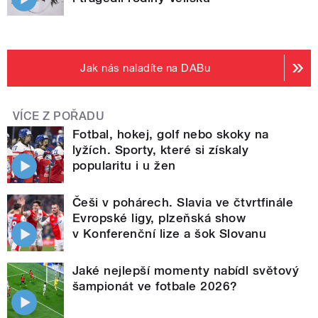
Jak nás naladíte na DABu
VÍCE Z POŘADU
Fotbal, hokej, golf nebo skoky na
lyžích. Sporty, které si získaly
popularitu i u žen
Češi v pohárech. Slavia ve čtvrtfinále
Evropské ligy, plzeňská show
v Konferenční lize a šok Slovanu
Jaké nejlepší momenty nabídl světový
šampionát ve fotbale 2026?