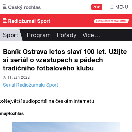
Přejít k hlavnímu obsahu
MENU
ŽIVĚ
Sport
Program
Pořady
Více
…
Baník Ostrava letos slaví 100 let. Užijte
si seriál o vzestupech a pádech
tradičního fotbalového klubu
11. září 2022
Seriál Radiožurnálu Sport
Největší audioportál na českém internetu