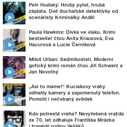
Petr Hudský: Hrubý pytel, hrubá
záplata. Dvě duchařské detektivky od
scenáristy Kriminálky Anděl
Paula Hawkins: Dívka ve vlaku. Krimi
bestseller čtou Anita Krausová, Eva
Hacurová a Lucie Černíková
Miloš Urban: Sedmikostelí. Moderní
gotický krimi román čtou Jiří Schwarz a
Jan Novotný
„Asi to máme!“ Kuciakovy vrahy
odhalily kamery a zapomenutý telefon.
Pomohl i nečekaný svědek
Kdo potrestá vraha? Nevyřešená vražda
ze 70. let odhaluje Františka Mrázka
i tragédii rodiny Velíšků