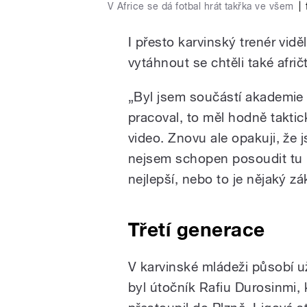
V Africe se dá fotbal hrát takřka ve všem
|
I přesto karvinský trenér vidě
vytáhnout se chtěli také afričt
„Byl jsem součástí akademie v
pracoval, to měl hodně takti
video. Znovu ale opakuji, že 
nejsem schopen posoudit tu úr
nejlepší, nebo to je nějaký zá
Třetí generace
V karvinské mládeži působí už
byl útočník Rafiu Durosinmi, 