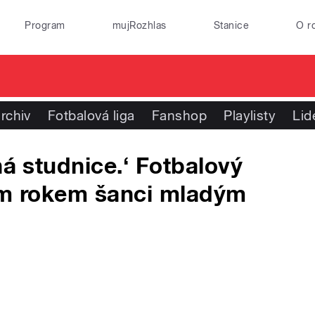
Program
mujRozhlas
Stanice
O r
rchiv
Fotbalová liga
Fanshop
Playlisty
Lid
ná studnice.‘ Fotbalový
tím rokem šanci mladým