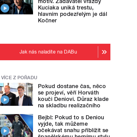
motiv. Zadavatel vraždy
Kuciaka uniká trestu,
hlavním podezřelým je dál
Kočner
Jak nás naladíte na DABu
VÍCE Z POŘADU
Pokud dostane čas, něco
se projeví, věří Horváth
kouči Deniovi. Důraz klade
na skladbu realizačního
Bejbl: Pokud to s Deniou
vyjde, tak můžeme
očekávat snahu přiblížit se
španělskému hernímu stylu