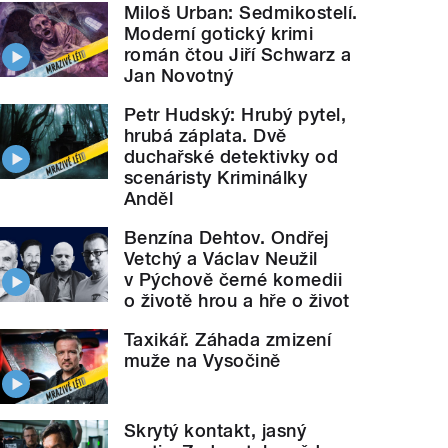
Miloš Urban: Sedmikostelí.
Moderní gotický krimi
román čtou Jiří Schwarz a
Jan Novotný
Petr Hudský: Hrubý pytel,
hrubá záplata. Dvě
duchařské detektivky od
scenáristy Kriminálky
Anděl
Benzína Dehtov. Ondřej
Vetchý a Václav Neužil
v Pýchově černé komedii
o životě hrou a hře o život
Taxikář. Záhada zmizení
muže na Vysočině
Skrytý kontakt, jasný