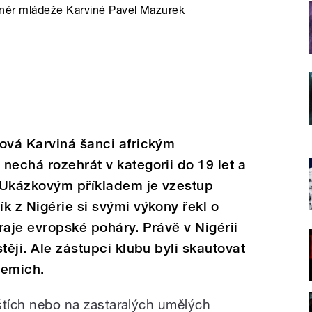
trenér mládeže Karviné Pavel Mazurek
lová Karviná šanci africkým
nechá rozehrát v kategorii do 19 let a
 Ukázkovým příkladem je vzestup
k z Nigérie si svými výkony řekl o
raje evropské poháry. Právě v Nigérii
těji. Ale zástupci klubu byli skautovat
zemích.
ištích nebo na zastaralých umělých