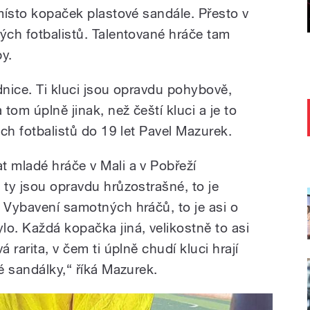
 místo kopaček plastové sandále. Přesto v
ých fotbalistů. Talentované hráče tam
by.
dnice. Ti kluci jsou opravdu pohybově,
tom úplně jinak, než čeští kluci a je to
ých fotbalistů do 19 let Pavel Mazurek.
t mladé hráče v Mali a v Pobřeží
 ty jsou opravdu hrůzostrašné, to je
. Vybavení samotných hráčů, to je asi o
lo. Každá kopačka jiná, velikostně to asi
 rarita, v čem ti úplně chudí kluci hrají
é sandálky,
“ říká Mazurek.