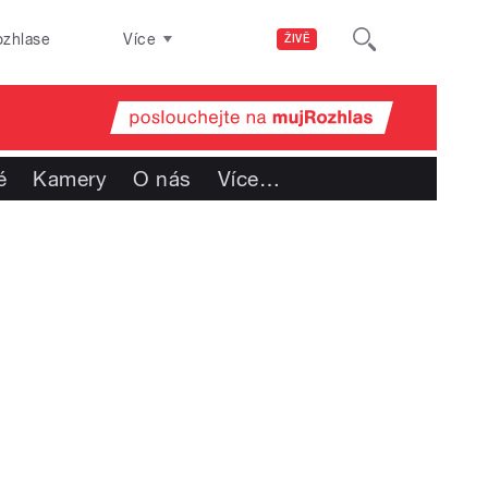
ozhlase
Více
ŽIVĚ
é
Kamery
O nás
Více
…