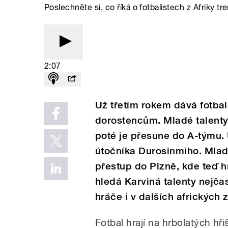
Poslechněte si, co říká o fotbalistech z Afriky 
2:07
Už třetím rokem dává fotba
dorostencům. Mladé talenty 
poté je přesune do A-týmu.
útočníka Durosinmiho. Mladí
přestup do Plzně, kde teď h
hledá Karviná talenty nejčas
hráče i v dalších afrických 
Fotbal hrají na hrbolatých hř