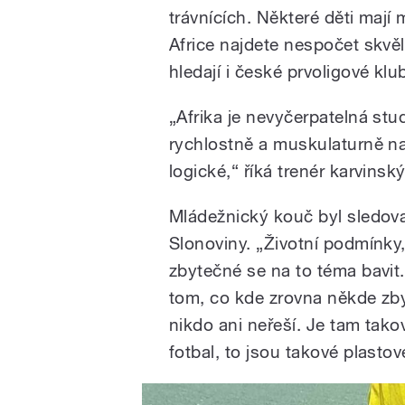
trávnících. Některé děti mají
Africe najdete nespočet skvěl
hledají i české prvoligové klu
„Afrika je nevyčerpatelná stu
rychlostně a muskulaturně na 
logické,“ říká trenér karvinsk
Mládežnický kouč byl sledova
Slonoviny.
„
Životní podmínky,
zbytečné se na to téma bavit
tom, co kde zrovna někde zby
nikdo ani neřeší. Je tam taková
fotbal, to jsou takové plastov