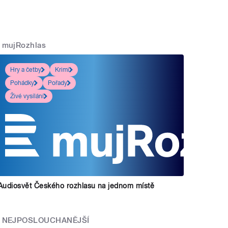
mujRozhlas
Hry a četby
Krimi
Pohádky
Pořady
Živé vysílání
Audiosvět Českého rozhlasu na jednom místě
NEJPOSLOUCHANĚJŠÍ