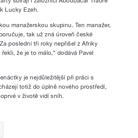
arty sbírají i záložníci Aboubacar Traore
k Lucky Ezeh.
rickou manažerskou skupinu. Ten manažer,
poručuje, tak už zná úroveň české
Za poslední tři roky nepřišel z Afriky
 řekli, že je to málo,“ dodává Pavel
náctky je nejdůležitější při práci s
icházejí totiž do úplně nového prostředí,
poprvé v životě vidí sníh.