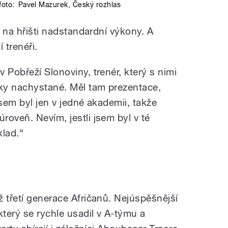
foto:
Pavel Mazurek
,
Český rozhlas
l na hřišti nadstandardní výkony. A
í trenéři.
 Pobřeží Slonoviny, trenér, který s nimi
cky nachystané. Měl tam prezentace,
jsem byl jen v jedné akademii, takže
oveň. Nevím, jestli jsem byl v té
klad.“
 třetí generace Afričanů. Nejúspěšnější
který se rychle usadil v A-týmu a