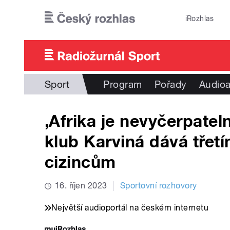
Přejít k hlavnímu obsahu
iRozhlas
Sport
Program
Pořady
Audioa
‚Afrika je nevyčerpatel
klub Karviná dává tře
cizincům
16. říjen 2023
Sportovní rozhovory
Největší audioportál na českém internetu