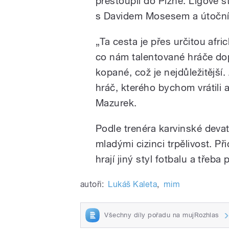
přestoupil do Plzně. Ligové st
s Davidem Mosesem a útoční
„Ta cesta je přes určitou af
co nám talentované hráče do
kopané, což je nejdůležitější. 
hráč, kterého bychom vrátili a
Mazurek.
Podle trenéra karvinské devate
mladými cizinci trpělivost. Př
hrají jiný styl fotbalu a třeba 
autoři:
Lukáš Kaleta
,
mim
Všechny díly pořadu na mujRozhlas