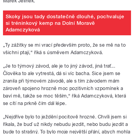
Marek Jelínek.
Skoky jsou tady dostatečně dlouhé, pochvaluje
si tréninkový kemp na Dolní Moravě
Adamczyková
„Ty zážitky se mi vrací především proto, že se mě na to
všichni ptají,“ říká s úsměvem Adamczyková.
„Je to týmový závod, ale je to jiný závod, jiná trať...
Člověka to ale vytrestá, dá si víc bacha. Sice jsem se
zranila při týmovém závodě, ale s tím závodem mám
zároveň spojeno hrozně moc pozitivních vzpomínek a
baví mě, takže se moc těším,“ říká Adamczyková, která
se cítí na prkně čím dál lépe.
„Nejdříve bylo to ježdění pocitově hrozné. Chvíli jsem si
říkala, že buď už nikdy nebudu jezdit, nebo budu jezdit a
bude to strašný. To bylo moje největší přání, abych mohla