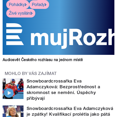
Pohádky
Pořady
Živé vysílání
Audiosvět Českého rozhlasu na jednom místě
MOHLO BY VÁS ZAJÍMAT
Snowboardcrossařka Eva
Adamczyková: Bezprostřednost a
skromnost se nemění. Úspěchy
přibývají
Snowboardcrossařka Eva Adamczyková
je zpátky! Kvalifikací prolétla jako pátá