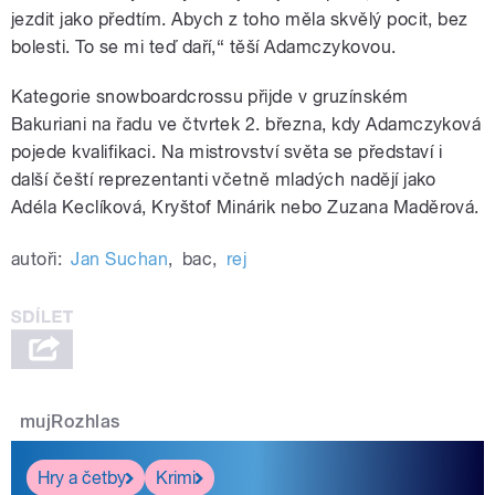
jezdit jako předtím. Abych z toho měla skvělý pocit, bez
bolesti. To se mi teď daří,“ těší Adamczykovou.
Kategorie snowboardcrossu přijde v gruzínském
Bakuriani na řadu ve čtvrtek 2. března, kdy Adamczyková
pojede kvalifikaci. Na mistrovství světa se představí i
další čeští reprezentanti včetně mladých nadějí jako
Adéla Keclíková, Kryštof Minárik nebo Zuzana Maděrová.
autoři:
Jan Suchan
,
bac
,
rej
mujRozhlas
Hry a četby
Krimi