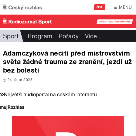
Přejít k hlavnímu obsahu
MENU
ŽIVĚ
Sport
Program
Pořady
Více
…
Adamczyková necítí před mistrovstvím
světa žádné trauma ze zranění, jezdí už
bez bolesti
24. únor 2023
Největší audioportál na českém internetu