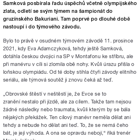
Samková posbírala řadu úspěchů včetně olympijského
zlata, odletí se svým týmem na šampionát do
gruzínského Bakuriani. Tam poprvé po dlouhé době
nastoupí i do týmového závodu.
Bylo to právě v osudném týmovém závodě 11. prosince
2021, kdy Eva Adamczyková, tehdy ještě Samková,
dotáhla českou dvojici na SP v Montafonu ke stříbru, ale
při manévru v cíli si zlomila obě nohy. Kvůli úrazu přišla o
loňskou olympiádu. Od té doby stihla čtyři závody elitního
seriálu, ale týmová soutěž ji znovu čeká až teď.
„Obrovské štěstí v neštěstí je, že Evce se to
zranění nestalo při jízdě, ale za cílem. Takže tam nejsou
žádné následky nebo traumata, kvůli kterým by se bála
nějakých překážek. Ten cílový manévr neměla dělat ani
tehdy a nebude ho dělat ani teď. To, že se nemá čeho
bát, je její výhoda. A ona se opravdu nebojí,“ říká trenér