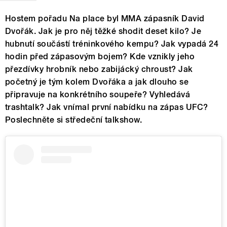
Hostem pořadu Na place byl MMA zápasník David
Dvořák. Jak je pro něj těžké shodit deset kilo? Je
hubnutí součástí tréninkového kempu? Jak vypadá 24
hodin před zápasovým bojem? Kde vznikly jeho
přezdívky hrobník nebo zabijácký chroust? Jak
početný je tým kolem Dvořáka a jak dlouho se
připravuje na konkrétního soupeře? Vyhledává
trashtalk? Jak vnímal první nabídku na zápas UFC?
Poslechněte si středeční talkshow.