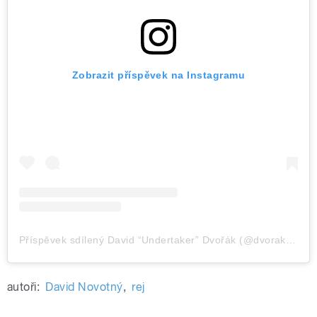
Zobrazit příspěvek na Instagramu
Příspěvek sdílený David “Undertaker” Dvořák (@dvorak.david)
autoři:
David Novotný
,
rej