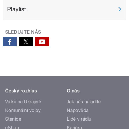
Playlist
SLEDUJTE NÁS
Český rozhlas
O nás
Válka na Ukrajině
Jak nás naladíte
Komunální volby
Nápověda
Stanice
Lidé v rádiu
eShop
Kariéra