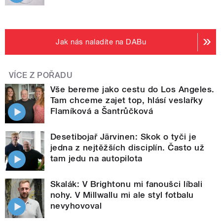
Jak nás naladíte na DABu
VÍCE Z POŘADU
Vše bereme jako cestu do Los Angeles.
Tam chceme zajet top, hlásí veslařky
Flamíková a Šantrůčková
Desetibojař Järvinen: Skok o tyči je
jedna z nejtěžších disciplín. Často už
tam jedu na autopilota
Skalák: V Brightonu mi fanoušci líbali
nohy. V Millwallu mi ale styl fotbalu
nevyhovoval