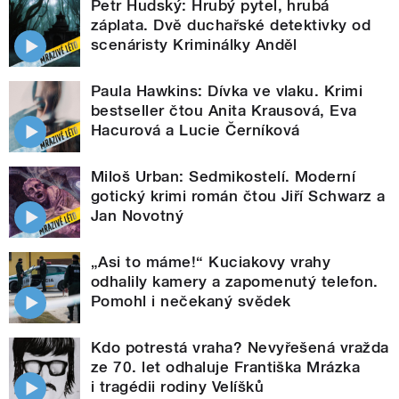
Petr Hudský: Hrubý pytel, hrubá
záplata. Dvě duchařské detektivky od
scenáristy Kriminálky Anděl
Paula Hawkins: Dívka ve vlaku. Krimi
bestseller čtou Anita Krausová, Eva
Hacurová a Lucie Černíková
Miloš Urban: Sedmikostelí. Moderní
gotický krimi román čtou Jiří Schwarz a
Jan Novotný
„Asi to máme!“ Kuciakovy vrahy
odhalily kamery a zapomenutý telefon.
Pomohl i nečekaný svědek
Kdo potrestá vraha? Nevyřešená vražda
ze 70. let odhaluje Františka Mrázka
i tragédii rodiny Velíšků