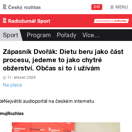
Přejít k hlavnímu obsahu
MENU
ŽIVĚ
Sport
Program
Pořady
Více
…
Zápasník Dvořák: Dietu beru jako část
procesu, jedeme to jako chytré
obžerství. Občas si to i užívám
11. březen 2026
Na place
Největší audioportál na českém internetu