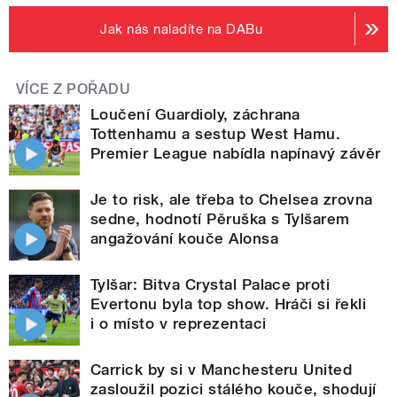
Jak nás naladíte na DABu
VÍCE Z POŘADU
Loučení Guardioly, záchrana
Tottenhamu a sestup West Hamu.
Premier League nabídla napínavý závěr
Je to risk, ale třeba to Chelsea zrovna
sedne, hodnotí Pěruška s Tylšarem
angažování kouče Alonsa
Tylšar: Bitva Crystal Palace proti
Evertonu byla top show. Hráči si řekli
i o místo v reprezentaci
Carrick by si v Manchesteru United
zasloužil pozici stálého kouče, shodují