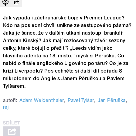
Jak vypadají záchranářské boje v Premier League?
Kdo na poslední chvíli unikne ze sestupového pásma?
Jaká je šance, že v dalším utkání nastoupí brankář
Antonín Kinský? Jak mají rozlosovaný závěr sezony
celky, které bojují o přežití? „Leeds vidím jako
hlavního adepta na 18. místo,“ myslí si Pěruška. Co
nabídlo finále anglického Ligového poháru? Co je za
krizí Liverpoolu? Poslechněte si další díl pořadu S
mikrofonem do Anglie s Janem Pěruškou a Pavlem
Tylšarem.
autoři:
Adam Weidenthaler
,
Pavel Tylšar
,
Jan Pěruška
,
rej