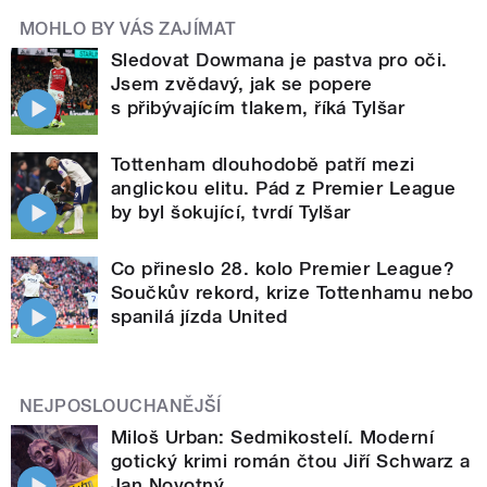
MOHLO BY VÁS ZAJÍMAT
Sledovat Dowmana je pastva pro oči.
Jsem zvědavý, jak se popere
s přibývajícím tlakem, říká Tylšar
Tottenham dlouhodobě patří mezi
anglickou elitu. Pád z Premier League
by byl šokující, tvrdí Tylšar
Co přineslo 28. kolo Premier League?
Součkův rekord, krize Tottenhamu nebo
spanilá jízda United
NEJPOSLOUCHANĚJŠÍ
Miloš Urban: Sedmikostelí. Moderní
gotický krimi román čtou Jiří Schwarz a
Jan Novotný