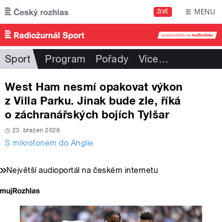
Přejít k hlavnímu obsahu
MENU
ŽIVĚ
Sport
Program
Pořady
Více
…
West Ham nesmí opakovat výkon
z Villa Parku. Jinak bude zle, říká
o záchranářských bojích Tylšar
23. březen 2026
S mikrofonem do Anglie
Největší audioportál na českém internetu