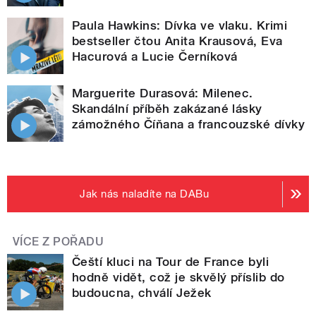
Paula Hawkins: Dívka ve vlaku. Krimi
bestseller čtou Anita Krausová, Eva
Hacurová a Lucie Černíková
Marguerite Durasová: Milenec.
Skandální příběh zakázané lásky
zámožného Číňana a francouzské dívky
Jak nás naladíte na DABu
VÍCE Z POŘADU
Čeští kluci na Tour de France byli
hodně vidět, což je skvělý příslib do
budoucna, chválí Ježek