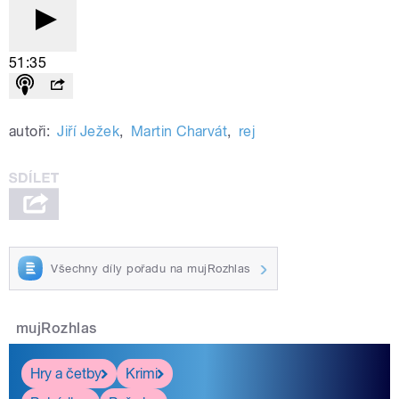
51:35
autoři:
Jiří Ježek
,
Martin Charvát
,
rej
Všechny díly pořadu na mujRozhlas
mujRozhlas
Hry a četby
Krimi