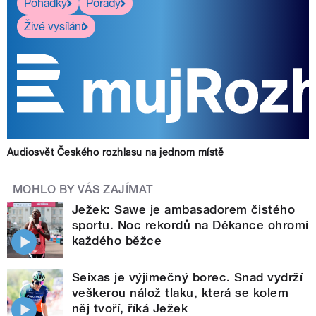
Pohádky
Pořady
Živé vysílání
Audiosvět Českého rozhlasu na jednom místě
MOHLO BY VÁS ZAJÍMAT
Ježek: Sawe je ambasadorem čistého
sportu. Noc rekordů na Děkance ohromí
každého běžce
Seixas je výjimečný borec. Snad vydrží
veškerou nálož tlaku, která se kolem
něj tvoří, říká Ježek