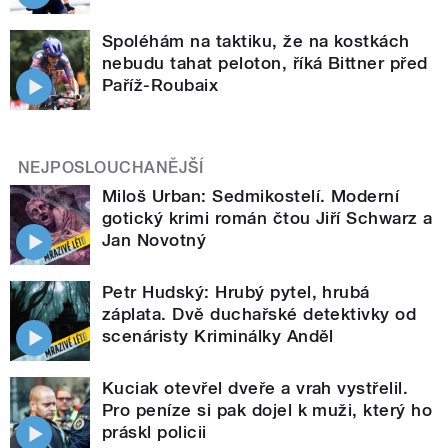
Spoléhám na taktiku, že na kostkách
nebudu tahat peloton, říká Bittner před
Paříž-Roubaix
NEJPOSLOUCHANĚJŠÍ
Miloš Urban: Sedmikostelí. Moderní
gotický krimi román čtou Jiří Schwarz a
Jan Novotný
Petr Hudský: Hrubý pytel, hrubá
záplata. Dvě duchařské detektivky od
scenáristy Kriminálky Anděl
Kuciak otevřel dveře a vrah vystřelil.
Pro peníze si pak dojel k muži, který ho
práskl policii