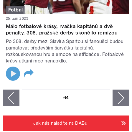
Fotbal
25. září 2023
Málo fotbalové krásy, rvačka kapitánů a dvě
penalty. 308. pražské derby skončilo remízou
Po 308. derby mezi Slavií a Spartou si fanoušci budou
pamatovat především šarvátku kapitánů,
rozkouskovanou hru a emoce na střídačce. Fotbalové
krásy utkání moc nenabídlo.
STRÁNKY
64
n
zí
Jak nás naladíte na DABu