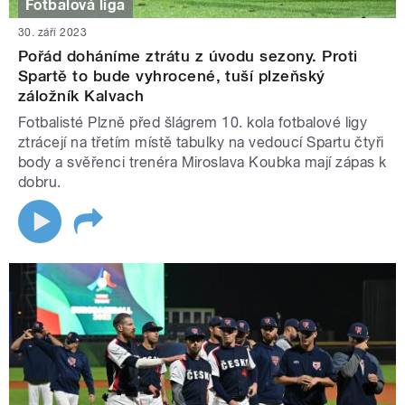
Fotbalová liga
30. září 2023
Pořád doháníme ztrátu z úvodu sezony. Proti
Spartě to bude vyhrocené, tuší plzeňský
záložník Kalvach
Fotbalisté Plzně před šlágrem 10. kola fotbalové ligy
ztrácejí na třetím místě tabulky na vedoucí Spartu čtyři
body a svěřenci trenéra Miroslava Koubka mají zápas k
dobru.