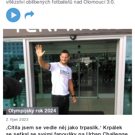
vítězství oblíbených fotbalistů nad Olomoucí 3:0.
Olympijský rok 2024
2. říjen 2023
‚Cítila jsem se vedle něj jako trpaslík.‘ Krpálek
se setkal se svými fanoušky na Urban Challenge