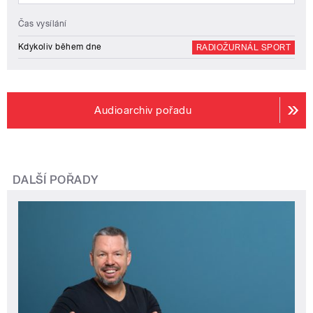
Čas vysílání
Kdykoliv během dne
RADIOŽURNÁL SPORT
Audioarchiv pořadu
DALŠÍ POŘADY