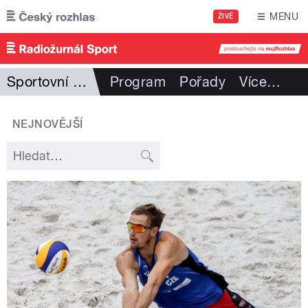
Přejít k hlavnímu obsahu
MENU
ŽIVĚ
Sportovní rozhovory
Program
Pořady
Více
…
NEJNOVĚJŠÍ