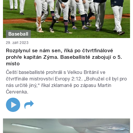
Baseball
29. září 2023
Rozplynul se nám sen, říká po čtvrtfinálové
prohře kapitán Zýma. Baseballisté zabojují o 5.
místo
Čeští baseballisté prohráli s Velkou Británií ve
čtvrtfinále mistrovství Evropy 2:12. „Bohužel cíl byl pro
nás určitě jiný,“ říkal zklamaně po zápasu Martin
Červenka.