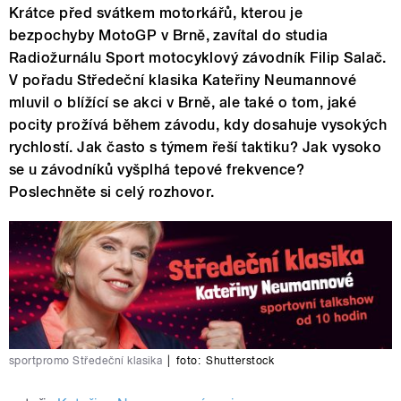
Krátce před svátkem motorkářů, kterou je
bezpochyby MotoGP v Brně, zavítal do studia
Radiožurnálu Sport motocyklový závodník Filip Salač.
V pořadu Středeční klasika Kateřiny Neumannové
mluvil o blížící se akci v Brně, ale také o tom, jaké
pocity prožívá během závodu, kdy dosahuje vysokých
rychlostí. Jak často s týmem řeší taktiku? Jak vysoko
se u závodníků vyšplhá tepové frekvence?
Poslechněte si celý rozhovor.
sportpromo Středeční klasika
|
foto:
Shutterstock