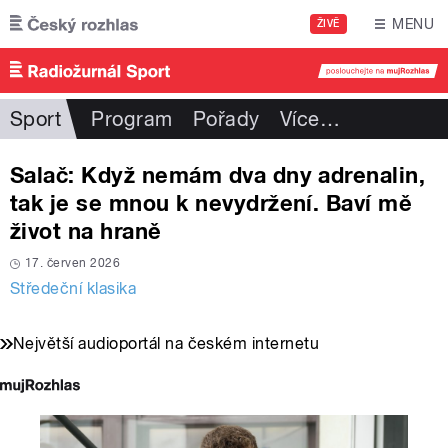
Přejít k hlavnímu obsahu
MENU
ŽIVĚ
Sport
Program
Pořady
Více
…
Salač: Když nemám dva dny adrenalin,
tak je se mnou k nevydržení. Baví mě
život na hraně
17. červen 2026
Středeční klasika
Největší audioportál na českém internetu