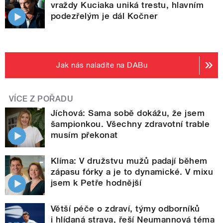
vraždy Kuciaka uniká trestu, hlavním
podezřelým je dál Kočner
Jak nás naladíte na DABu
VÍCE Z POŘADU
Jíchová: Sama sobě dokážu, že jsem
šampionkou. Všechny zdravotní trable
musím překonat
Klíma: V družstvu mužů padají během
zápasu fórky a je to dynamické. V mixu
jsem k Petře hodnější
Větší péče o zdraví, týmy odborníků
i hlídaná strava, řeší Neumannová téma