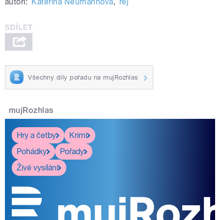
autoři:
Kateřina Neumannová
,
rej
Všechny díly pořadu na mujRozhlas
mujRozhlas
Hry a četby
Krimi
Pohádky
Pořady
Živé vysílání