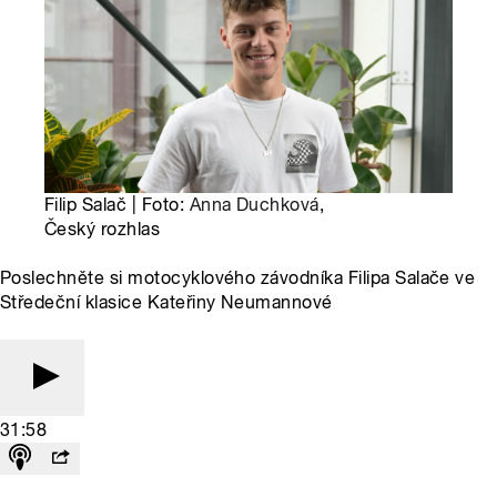
Filip Salač | Foto:
Anna Duchková
,
Český rozhlas
Poslechněte si motocyklového závodníka Filipa Salače ve
Středeční klasice Kateřiny Neumannové
31:58