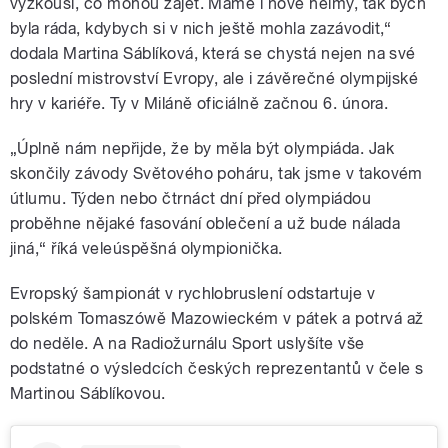
vyzkouší, co mohou zajet. Máme i nové helmy, tak bych
byla ráda, kdybych si v nich ještě mohla zazávodit,“
dodala Martina Sáblíková, která se chystá nejen na své
poslední mistrovství Evropy, ale i závěrečné olympijské
hry v kariéře. Ty v Miláně oficiálně začnou 6. února.
„Úplně nám nepřijde, že by měla být olympiáda. Jak
skončily závody Světového poháru, tak jsme v takovém
útlumu. Týden nebo čtrnáct dní před olympiádou
proběhne nějaké fasování oblečení a už bude nálada
jiná,“ říká veleúspěšná olympionička.
Evropský šampionát v rychlobruslení odstartuje v
polském Tomaszówě Mazowieckém v pátek a potrvá až
do neděle. A na Radiožurnálu Sport uslyšíte vše
podstatné o výsledcích českých reprezentantů v čele s
Martinou Sáblíkovou.