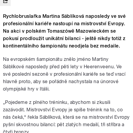
Rychlobruslařka Martina Sáblíková naposledy ve své
profesionální kariéře nastoupí na mistrovství Evropy.
Na akci v polském Tomaszówě Mazowieckém se
pokusí prodloužit unikátní bilanci - ještě nikdy totiž z
kontinentálního šampionátu neodjela bez medaile.
Na evropském šampionátu znělo jméno Martiny
Sáblíkové naposledy před pěti lety v Heerenveenu. Ve
své poslední sezoně v profesionální kariéře se teď vrací
hlavně proto, aby se pořádně nachystala na únorové
olympijské hry v Itálii.
„Pojedeme z plného tréninku, abychom si zkusili
zazávodit. Mistrovství Evropy je spíše trénink na to, co
nás čeká,“ řekla Sáblíková, která se na mistrovství Evropy
pyšní skvostnou bilancí: pět zlatých medailí, tři stříbra a
čtyři bronzy.