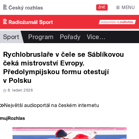
Přejít k hlavnímu obsahu
MENU
ŽIVĚ
Sport
Program
Pořady
Více
…
Rychlobruslaře v čele se Sáblíkovou
čeká mistrovství Evropy.
Předolympijskou formu otestují
v Polsku
8. leden 2026
Největší audioportál na českém internetu