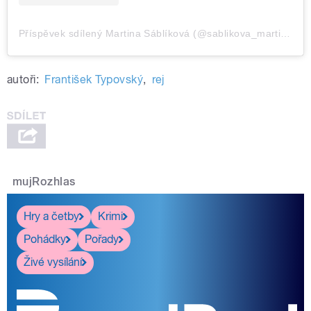
Příspěvek sdílený Martina Sáblíková (@sablikova_martina)
autoři:
František Typovský
,
rej
mujRozhlas
Hry a četby
Krimi
Pohádky
Pořady
Živé vysílání