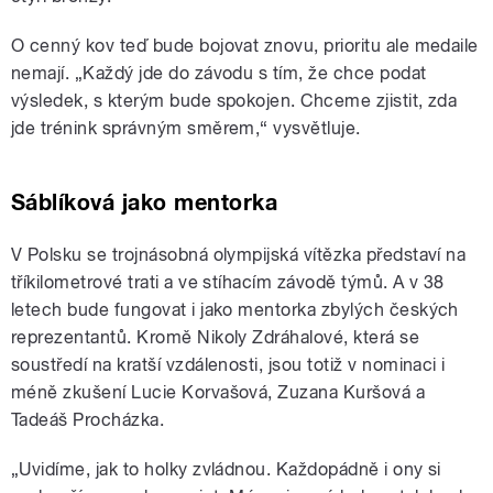
O cenný kov teď bude bojovat znovu, prioritu ale medaile
nemají. „Každý jde do závodu s tím, že chce podat
výsledek, s kterým bude spokojen. Chceme zjistit, zda
jde trénink správným směrem,“ vysvětluje.
Sáblíková jako mentorka
V Polsku se trojnásobná olympijská vítězka představí na
tříkilometrové trati a ve stíhacím závodě týmů. A v 38
letech bude fungovat i jako mentorka zbylých českých
reprezentantů. Kromě Nikoly Zdráhalové, která se
soustředí na kratší vzdálenosti, jsou totiž v nominaci i
méně zkušení Lucie Korvašová, Zuzana Kuršová a
Tadeáš Procházka.
„Uvidíme, jak to holky zvládnou. Každopádně i ony si