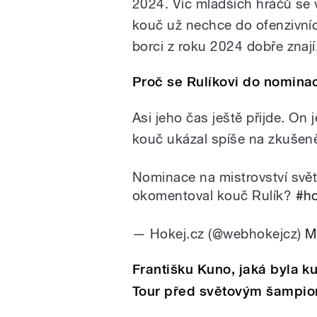
2024. Víc mladších hráčů se 
kouč už nechce do ofenzivníc
borci z roku 2024 dobře znají
Proč se Rulíkovi do nomina
Asi jeho čas ještě přijde. On j
kouč ukázal spíše na zkušeně
Nominace na mistrovství svět
okomentoval kouč Rulík?
#ho
— Hokej.cz (@webhokejcz)
M
Františku Kuno, jaká byla k
Tour před světovým šampi