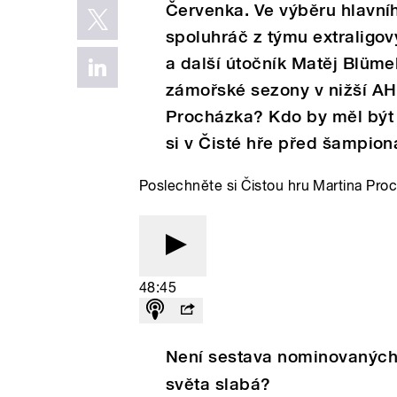
Červenka. Ve výběru hlavní
spoluhráč z týmu extraligo
a další útočník Matěj Blüme
zámořské sezony v nižší AHL
Procházka? Kdo by měl být
si v Čisté hře před šampioná
Poslechněte si Čistou hru Martina Pr
48:45
Není sestava nominovaných b
světa slabá?