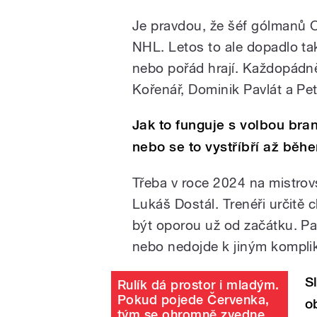
Je pravdou, že šéf gólmanů 
NHL. Letos to ale dopadlo tak
nebo pořád hrají. Každopádně
Kořenář, Dominik Pavlát a Pe
Jak to funguje s volbou bra
nebo se to vystříbří až běh
Třeba v roce 2024 na mistrovs
Lukáš Dostál. Trenéři určitě c
být oporou už od začátku. Pa
nebo nedojde k jiným kompli
S
Rulík dá prostor i mladým.
Pokud pojede Červenka,
o
tým se ohromně zvedne,