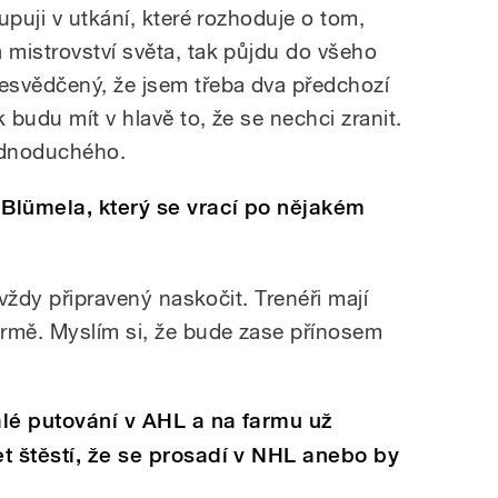
upuji v utkání, které rozhoduje o tom,
mistrovství světa, tak půjdu do všeho
esvědčený, že jsem třeba dva předchozí
 budu mít v hlavě to, že se nechci zranit.
jednoduchého.
 Blümela, který se vrací po nějakém
 vždy připravený naskočit. Trenéři mají
rmě. Myslím si, že bude zase přínosem
álé putování v AHL a na farmu už
t štěstí, že se prosadí v NHL anebo by