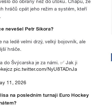
vešlo do obrany než do útoku. Chápu, že
h hráčů cpát jeho režim a systém, kteří
.
ce nevešel Petr Sikora?
e na ledě velmi drzý, velký bojovník, ale
jší hráče.
a do Švýcarska je za námi. ✅ Jak ji
kejcz
pic.twitter.com/NyU8TADnJa
ay 11, 2026
ulisa na posledním turnaji Euro Hockey
onátem?