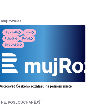
mujRozhlas
Hry a četby
Krimi
Pohádky
Pořady
Živé vysílání
Audiosvět Českého rozhlasu na jednom místě
NEJPOSLOUCHANĚJŠÍ