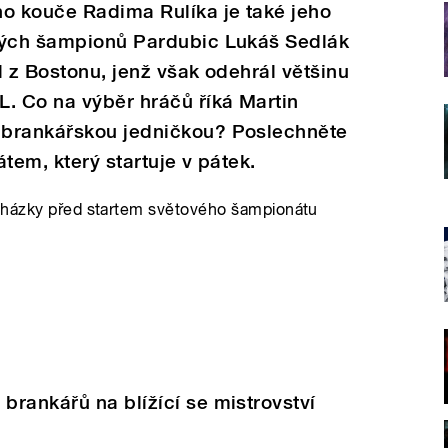
ho kouče Radima Rulíka je také jeho
vých šampionů Pardubic Lukáš Sedlák
l z Bostonu, jenž však odehrál většinu
. Co na výběr hráčů říká Martin
 brankářskou jedničkou? Poslechněte
tem, který startuje v pátek.
ocházky před startem světového šampionátu
rankářů na blížící se mistrovství