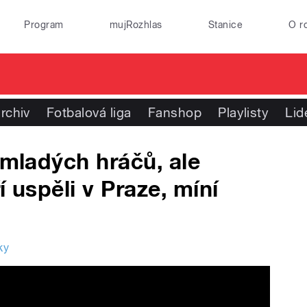
Program
mujRozhlas
Stanice
O r
rchiv
Fotbalová liga
Fanshop
Playlisty
Lid
 mladých hráčů, ale
í uspěli v Praze, míní
ky