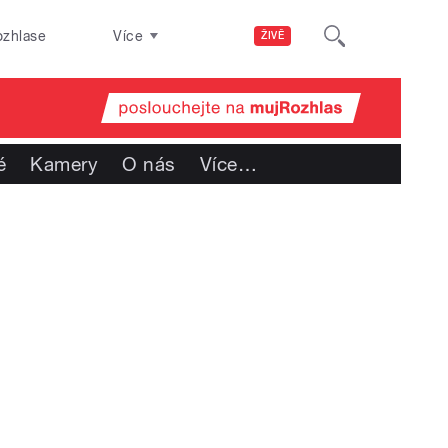
ozhlase
Více
ŽIVĚ
é
Kamery
O nás
Více
…