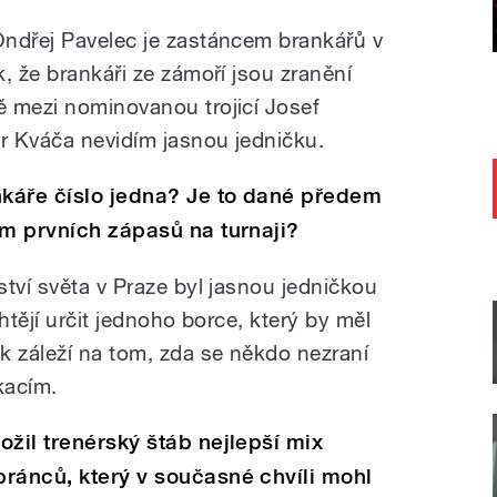
Ondřej Pavelec je zastáncem brankářů v
, že brankáři ze zámoří jsou zranění
 mezi nominovanou trojicí Josef
tr Kváča nevidím jasnou jedničku.
nkáře číslo jedna? Je to dané předem
em prvních zápasů na turnaji?
tví světa v Praze byl jasnou jedničkou
htějí určit jednoho borce, který by měl
k záleží na tom, zda se někdo nezraní
kacím.
ložil trenérský štáb nejlepší mix
bránců, který v současné chvíli mohl