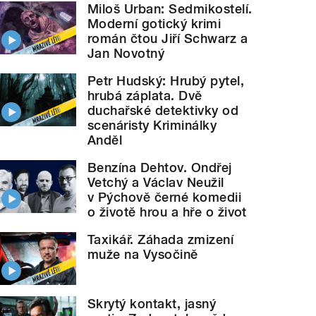
Miloš Urban: Sedmikostelí.
Moderní gotický krimi
román čtou Jiří Schwarz a
Jan Novotný
Petr Hudský: Hrubý pytel,
hrubá záplata. Dvě
duchařské detektivky od
scenáristy Kriminálky
Anděl
Benzína Dehtov. Ondřej
Vetchý a Václav Neužil
v Pýchově černé komedii
o životě hrou a hře o život
Taxikář. Záhada zmizení
muže na Vysočině
Skrytý kontakt, jasný