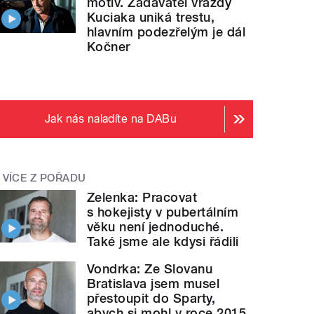
motiv. Zadavatel vraždy
Kuciaka uniká trestu,
hlavním podezřelým je dál
Kočner
Jak nás naladíte na DABu
VÍCE Z POŘADU
Zelenka: Pracovat
s hokejisty v pubertálním
věku není jednoduché.
Také jsme ale kdysi řádili
Vondrka: Ze Slovanu
Bratislava jsem musel
přestoupit do Sparty,
abych si mohl v roce 2015