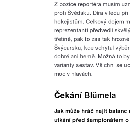
Z pozice reportéra musím uzna
proti Švédsku. Díra v ledu př
hokejistům. Celkový dojem má
reprezentanti předvedli skvěl
třetině, pak to zas tak hrozn
Švýcarsku, kde schytal výběr 
dobré ani herně. Možná to byl
varianty sestav. Všichni se u
moc v hlavách.
Čekání
Blümela
Jak může hráč najít balanc 
utkání před šampionátem o 