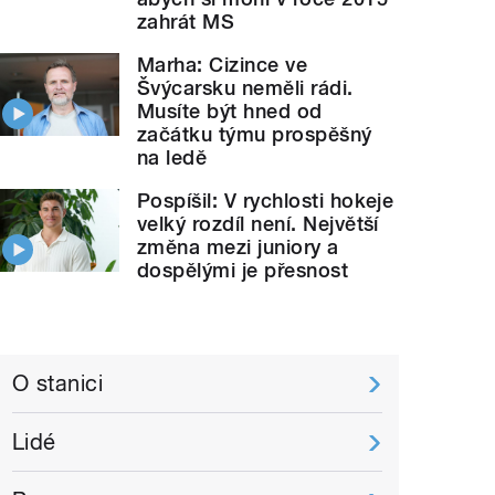
zahrát MS
Marha: Cizince ve
Švýcarsku neměli rádi.
Musíte být hned od
začátku týmu prospěšný
na ledě
Pospíšil: V rychlosti hokeje
velký rozdíl není. Největší
změna mezi juniory a
dospělými je přesnost
O stanici
Lidé