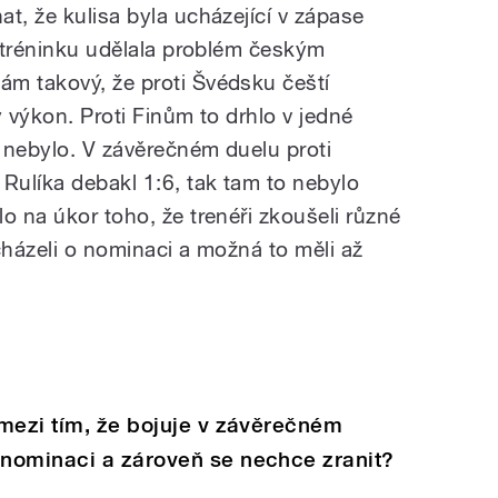
t, že kulisa byla ucházející v zápase
i tréninku udělala problém českým
m takový, že proti Švédsku čeští
ý výkon. Proti Finům to drhlo v jedné
é nebylo. V závěrečném duelu proti
Rulíka debakl 1:6, tak tam to nebylo
o na úkor toho, že trenéři zkoušeli různé
cházeli o nominaci a možná to měli až
mezi tím, že bojuje v závěrečném
nominaci a zároveň se nechce zranit?