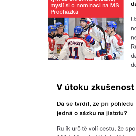
d
myslí si o nominaci na MS
Procházka
U
n
n
R
d
do
V útoku zkušenost
Dá se tvrdit, že při pohled
jedná o sázku na jistotu?
Rulík určitě volí cestu, že s