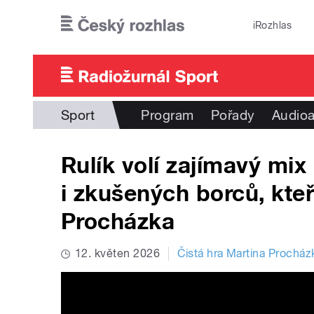
Přejít k hlavnímu obsahu
iRozhlas
Sport
Program
Pořady
Audioa
Rulík volí zajímavý mix
i zkušených borců, kteř
Procházka
12. květen 2026
Čistá hra Martina Procház