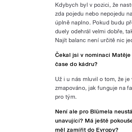
Kdybych byl v pozici, že nast
zda pojedu nebo nepojedu na 
úplně naplno. Pokud budu př
duely odehrál velmi dobře, tak
Najít balanc není určitě nic 
Čekal jsi v nominaci Matěje
čase do kádru?
Už i u nás mluvil o tom, že je
zmapováno, jak funguje na fa
pro tým.
Není ale pro Blümela neust
unavující? Má ještě pokouše
měl zamířit do Evropy?