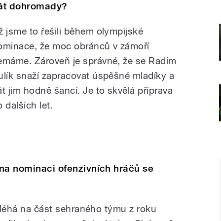
át dohromady?
ž jsme to řešili během olympijské
ominace, že moc obránců v zámoří
emáme. Zároveň je správné, že se Radim
ulík snaží zapracovat úspěšné mladíky a
át jim hodně šancí. Je to skvělá příprava
 dalších let.
u na nominaci ofenzivních hráčů se
poléhá na část sehraného týmu z roku