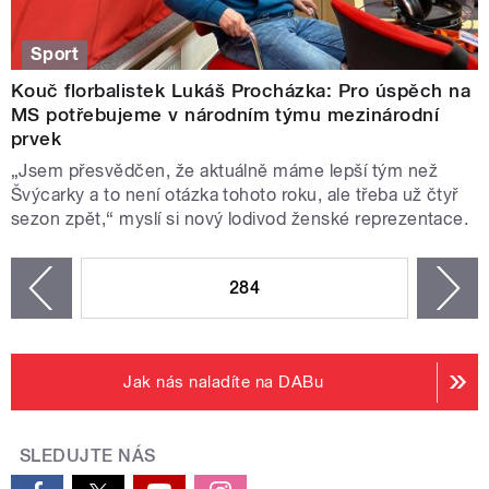
Sport
Kouč florbalistek Lukáš Procházka: Pro úspěch na
MS potřebujeme v národním týmu mezinárodní
prvek
„Jsem přesvědčen, že aktuálně máme lepší tým než
Švýcarky a to není otázka tohoto roku, ale třeba už čtyř
sezon zpět,“ myslí si nový lodivod ženské reprezentace.
STRÁNKY
284
n
zí
Jak nás naladíte na DABu
SLEDUJTE NÁS