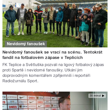
Nevidomý fanoušek
Nevidomý fanoušek se vrací na scénu. Tentokrát
fandil na fotbalovém zápase v Teplicích
FK Teplice a Světluška pozvali na ligový fotbalový zápas
proti Spartě i nevidomé fanoušky. Utkání jim
doprovodným komentářem zpříjemnili i reportéři
Radiožurnálu Sport.
30 minut