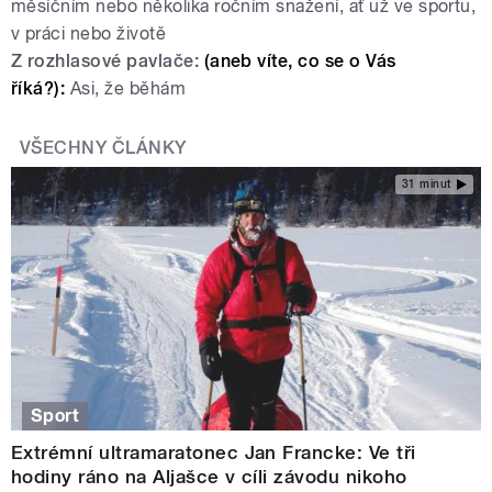
měsíčním nebo několika ročním snažení, ať už ve sportu,
v práci nebo životě
Z rozhlasové pavlače:
(aneb víte, co se o Vás
říká?):
Asi, že běhám
VŠECHNY ČLÁNKY
31 minut
Sport
Extrémní ultramaratonec Jan Francke: Ve tři
hodiny ráno na Aljašce v cíli závodu nikoho