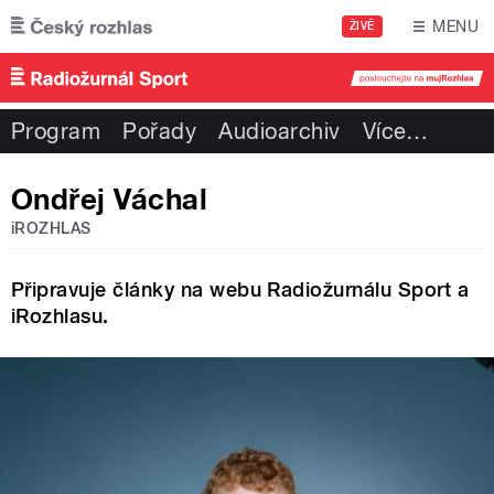
Přejít k hlavnímu obsahu
MENU
ŽIVĚ
Program
Pořady
Audioarchiv
Více
…
Ondřej Váchal
iROZHLAS
Připravuje články na webu Radiožurnálu Sport a
iRozhlasu.