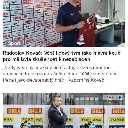
Sport
Radoslav Kováč: Vést ligový tým jako hlavní kouč
pro mě byla zkušenost k nezaplacení
„Vždy jsem byl maximálně šťastný už za samotnou
nominaci do reprezentačního týmu. Těšil jsem se tam
třeba i jako devatenáctý hráč,“ vzpomíná Kováč.
37 minut