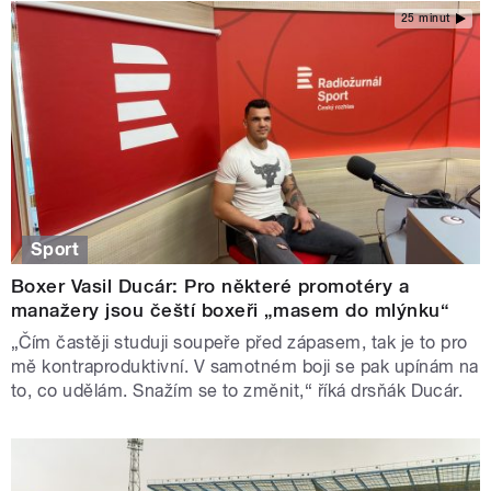
25 minut
Sport
Boxer Vasil Ducár: Pro některé promotéry a
manažery jsou čeští boxeři „masem do mlýnku“
„Čím častěji studuji soupeře před zápasem, tak je to pro
mě kontraproduktivní. V samotném boji se pak upínám na
to, co udělám. Snažím se to změnit,“ říká drsňák Ducár.