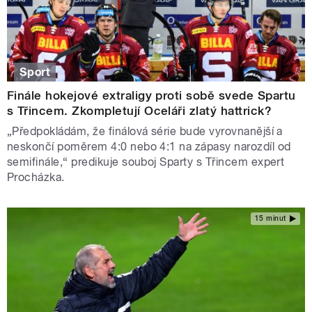
Sport
Finále hokejové extraligy proti sobě svede Spartu
s Třincem. Zkompletují Oceláři zlatý hattrick?
„Předpokládám, že finálová série bude vyrovnanější a
neskončí poměrem 4:0 nebo 4:1 na zápasy narozdíl od
semifinále,“ predikuje souboj Sparty s Třincem expert
Procházka.
15 minut