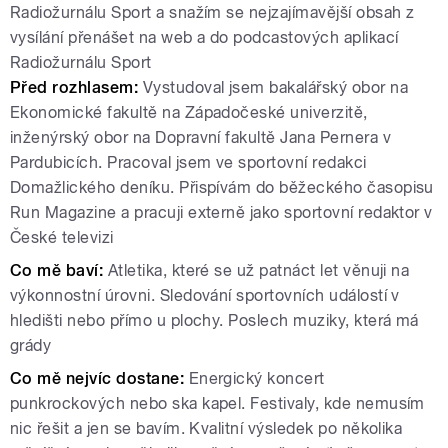
Radiožurnálu Sport a snažím se nejzajímavější obsah z
vysílání přenášet na web a do podcastových aplikací
Radiožurnálu Sport
Před rozhlasem:
Vystudoval jsem bakalářský obor na
Ekonomické fakultě na Západočeské univerzitě,
inženýrský obor na Dopravní fakultě Jana Pernera v
Pardubicích. Pracoval jsem ve sportovní redakci
Domažlického deníku. Přispívám do běžeckého časopisu
Run Magazine a pracuji externě jako sportovní redaktor v
České televizi
Co mě baví:
Atletika, které se už patnáct let věnuji na
výkonnostní úrovni. Sledování sportovních událostí v
hledišti nebo přímo u plochy. Poslech muziky, která má
grády
Co mě nejvíc dostane:
Energický koncert
punkrockových nebo ska kapel. Festivaly, kde nemusím
nic řešit a jen se bavím. Kvalitní výsledek po několika