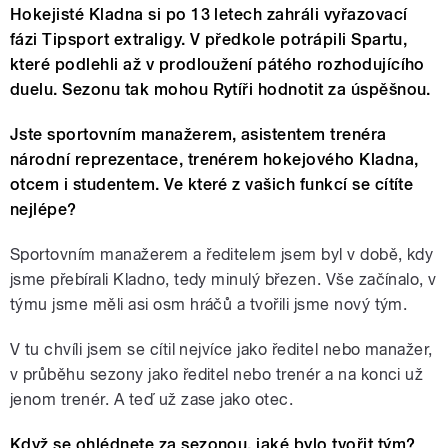
Hokejisté Kladna si po 13 letech zahráli vyřazovací
fázi Tipsport extraligy. V předkole potrápili Spartu,
které podlehli až v prodloužení pátého rozhodujícího
duelu. Sezonu tak mohou Rytíři hodnotit za úspěšnou.
Jste sportovním manažerem, asistentem trenéra
národní reprezentace, trenérem hokejového Kladna,
otcem i studentem. Ve které z vašich funkcí se cítíte
nejlépe?
Sportovním manažerem a ředitelem jsem byl v době, kdy
jsme přebírali Kladno, tedy minulý březen. Vše začínalo, v
týmu jsme měli asi osm hráčů a tvořili jsme nový tým.
V tu chvíli jsem se cítil nejvíce jako ředitel nebo manažer,
v průběhu sezony jako ředitel nebo trenér a na konci už
jenom trenér. A teď už zase jako otec.
Když se ohlédnete za sezonou, jaké bylo tvořit tým?