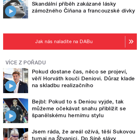
Skandální příběh zakázané lásky
zámožného Číňana a francouzské dívky
Jak nás naladíte na DABu
VÍCE Z POŘADU
Pokud dostane čas, něco se projeví,
věří Horváth kouči Deniovi. Důraz klade
na skladbu realizačního
Bejbl: Pokud to s Deniou vyjde, tak
můžeme očekávat snahu přiblížit se
španělskému hernímu stylu
Jsem ráda, že areál ožívá, těší Sukovou
turnaj na Štvanici. Do Síně slávy