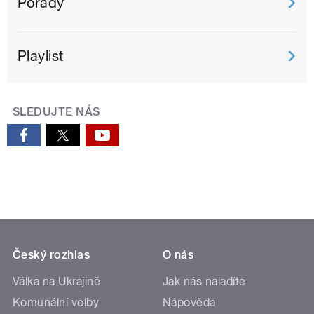
Pořady
Playlist
SLEDUJTE NÁS
Český rozhlas
O nás
Válka na Ukrajině
Jak nás naladíte
Komunální volby
Nápověda