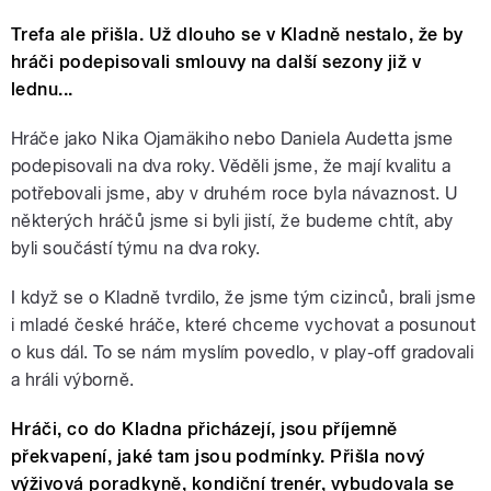
Trefa ale přišla. Už dlouho se v Kladně nestalo, že by
hráči podepisovali smlouvy na další sezony již v
lednu...
Hráče jako Nika Ojamäkiho nebo Daniela Audetta jsme
podepisovali na dva roky. Věděli jsme, že mají kvalitu a
potřebovali jsme, aby v druhém roce byla návaznost. U
některých hráčů jsme si byli jistí, že budeme chtít, aby
byli součástí týmu na dva roky.
I když se o Kladně tvrdilo, že jsme tým cizinců, brali jsme
i mladé české hráče, které chceme vychovat a posunout
o kus dál. To se nám myslím povedlo, v play-off gradovali
a hráli výborně.
Hráči, co do Kladna přicházejí, jsou příjemně
překvapení, jaké tam jsou podmínky. Přišla nový
výživová poradkyně, kondiční trenér, vybudovala se