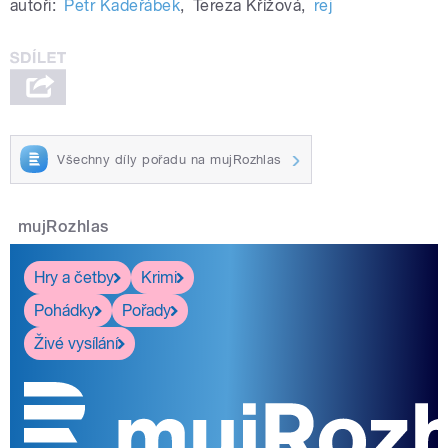
autoři:
Petr Kadeřábek
,
Tereza Křížová
,
rej
Všechny díly pořadu na mujRozhlas
mujRozhlas
Hry a četby
Krimi
Pohádky
Pořady
Živé vysílání