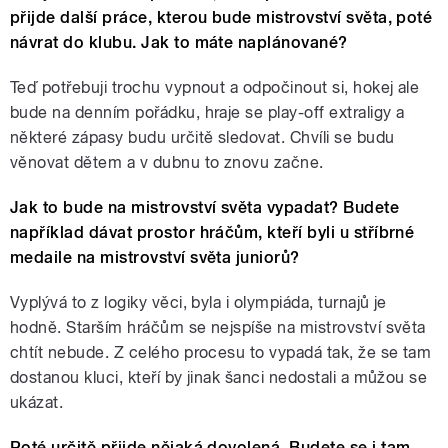
přijde
další práce, kterou bude mistrovství světa, poté
návrat do klubu. Jak to máte naplánované?
Teď potřebuji trochu vypnout a odpočinout si, hokej ale
bude na denním pořádku, hraje se play-off extraligy a
některé zápasy budu určitě sledovat. Chvíli se budu
věnovat dětem a v dubnu to znovu začne.
Jak to bude na mistrovství světa vypadat? Budete
například dávat prostor hráčům, kteří byli u stříbrné
medaile na mistrovství světa juniorů?
Vyplývá to z logiky věci, byla i olympiáda, turnajů je
hodně. Starším hráčům se nejspíše na mistrovství světa
chtít nebude. Z celého procesu to vypadá tak, že se tam
dostanou kluci, kteří by jinak šanci nedostali a můžou se
ukázat.
Poté určitě přijde nějaká dovolená. Budete se i tam