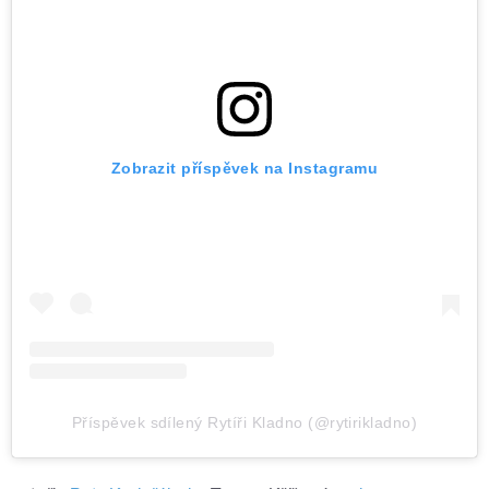
Zobrazit příspěvek na Instagramu
Příspěvek sdílený Rytíři Kladno (@rytirikladno)