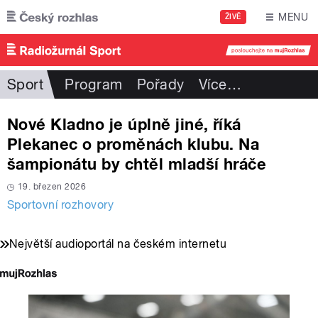
Přejít k hlavnímu obsahu
MENU
ŽIVĚ
Sport
Program
Pořady
Více
…
Nové Kladno je úplně jiné, říká
Plekanec o proměnách klubu. Na
šampionátu by chtěl mladší hráče
19. březen 2026
Sportovní rozhovory
Největší audioportál na českém internetu