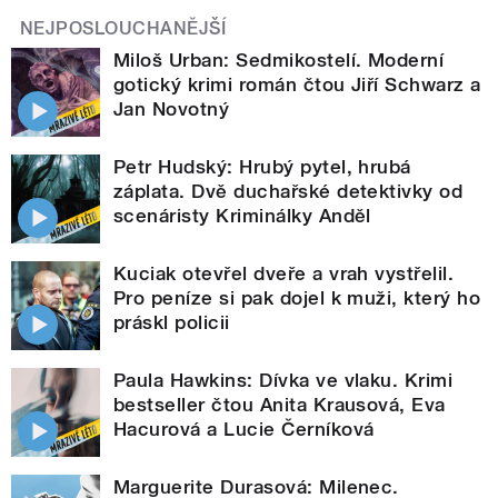
NEJPOSLOUCHANĚJŠÍ
Miloš Urban: Sedmikostelí. Moderní
gotický krimi román čtou Jiří Schwarz a
Jan Novotný
Petr Hudský: Hrubý pytel, hrubá
záplata. Dvě duchařské detektivky od
scenáristy Kriminálky Anděl
Kuciak otevřel dveře a vrah vystřelil.
Pro peníze si pak dojel k muži, který ho
práskl policii
Paula Hawkins: Dívka ve vlaku. Krimi
bestseller čtou Anita Krausová, Eva
Hacurová a Lucie Černíková
Marguerite Durasová: Milenec.