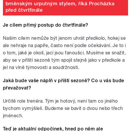
brněnským urputným stylem, říká Procházka
před čtvrtfinále
Je cílem přímý postup do čtvrtfinále?
Naším cílem nemůže být jenom uhrát předkolo, hokej se
ale nehraje na papíře, často není podle očekávání. Je to i
o tom, jaké je okolí, jací jsou fanoušci. Musíme se snažit,
aby se v příští sezoně tým spojil stejně jako v předkole a
jel na vlně týmovosti a soudržnosti.
Jaká bude vaše náplň v příští sezoně? Co u vás bude
převažovat?
Určitě role trenéra. Tým je hotový, není tam co jiného
bychom vymýšleli. Budeme se bavit o dvou nebo třech
jménech.
Teď je aktuální odpočinek, hned po něm ale