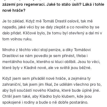
zázemí pro regeneraci. Jaké to stálo úsilí? Láká i tohle
nové hráče?
Je to základ. Když mě Tomáš Drastil oslovil, tak mě
napadlo, jaké věci by se daly zlepšit a co nového by se
dalo přidat. Klíčové bylo, že tomu byl otevřený a dal mi v
tom volnou ruku.
Mnoho z těchto věcí stojí peníze, a díky Tomášovi
Drastilovi se nám povedlo je sem přinést, třeba i
mentálního kouče, kterého si kluci oblíbili. Jsou to věci,
které byly v Kladně nové, ale ve světě jsou běžné.
Když jsem sem přiváděl nové hráče, a zejména ty
zahraniční, tak jsem jim říkal, že udělám všechno pro to,
aby byli součástí nového Kladna, které bude úplně jiné.
Chtěl jsem také, aby Kladno bylo klubem, kde jsou
spokojené i rodiny a bude o ně dobře postaráno.