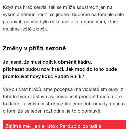
Když má hráč servis, tak se může soustředit jen na
výkon a nemusí řešit nic jiného. Budeme na tom ale dále
pracovat, ne vše bylo dokonalé a je mnoho věcí, které
musíme ještě zlepšit.
Změny v příští sezoně
Je jasné, že musí dojít k obměně kádru,
přicházet budou noví hráči. Jak moc do toho bude
promlouvat nový kouč Radim Rulík?
Velkou část hráčů jsme podepsali na víceleté smlouvy, z
tohoto týmu zůstává asi devadesát procent hráčů, už je
to dané. Ta volná místa konzultujeme dohromady, není to
o tom, že se jeden rozhodne, je to o domluvě.
Zajímá mě, jak si útok Pardubic poradí s