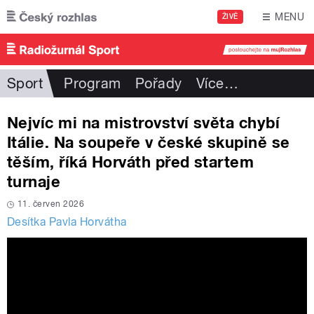
Přejít k hlavnímu obsahu
MENU
ŽIVĚ
Sport
Program
Pořady
Více
…
Nejvíc mi na mistrovství světa chybí
Itálie. Na soupeře v české skupině se
těším, říká Horváth před startem
turnaje
11. červen 2026
Desítka Pavla Horvátha