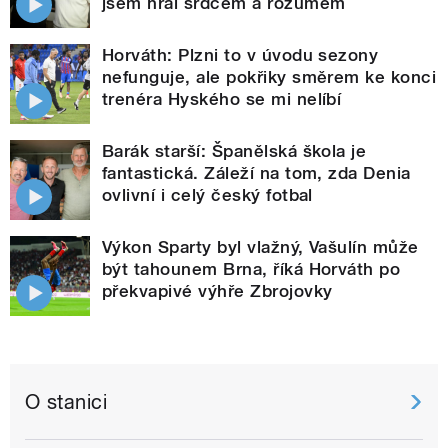
jsem hrál srdcem a rozumem
Horváth: Plzni to v úvodu sezony
nefunguje, ale pokřiky směrem ke konci
trenéra Hyského se mi nelíbí
Barák starší: Španělská škola je
fantastická. Záleží na tom, zda Denia
ovlivní i celý český fotbal
Výkon Sparty byl vlažný, Vašulín může
být tahounem Brna, říká Horváth po
překvapivé výhře Zbrojovky
O stanici