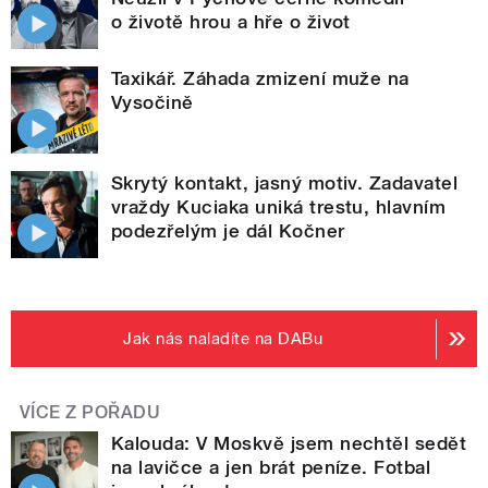
o životě hrou a hře o život
Taxikář. Záhada zmizení muže na
Vysočině
Skrytý kontakt, jasný motiv. Zadavatel
vraždy Kuciaka uniká trestu, hlavním
podezřelým je dál Kočner
Jak nás naladíte na DABu
VÍCE Z POŘADU
Kalouda: V Moskvě jsem nechtěl sedět
na lavičce a jen brát peníze. Fotbal