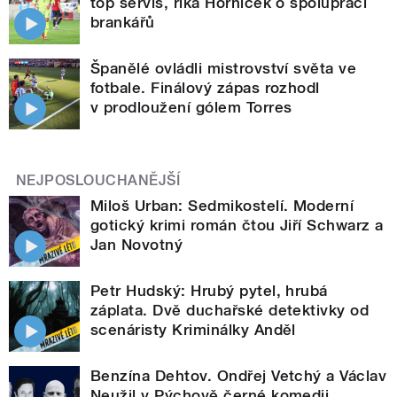
top servis, říká Horníček o spolupráci
brankářů
Španělé ovládli mistrovství světa ve
fotbale. Finálový zápas rozhodl
v prodloužení gólem Torres
NEJPOSLOUCHANĚJŠÍ
Miloš Urban: Sedmikostelí. Moderní
gotický krimi román čtou Jiří Schwarz a
Jan Novotný
Petr Hudský: Hrubý pytel, hrubá
záplata. Dvě duchařské detektivky od
scenáristy Kriminálky Anděl
Benzína Dehtov. Ondřej Vetchý a Václav
Neužil v Pýchově černé komedii