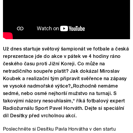
Už dnes startuje světový šampionát ve fotbale a česká
reprezentace jde do akce v pátek ve 4 hodiny ráno
českého času proti Jižní Koreji. Co může na
netradičního soupeře platit? Jak dokázal Miroslav
Koubek a realizační tým připravit svěřence na zápasy
ve vysoké nadmořské výšce?„Rozhodně nemáme
sedmé, nebo osmé nejhorší mužstvo na turnaji. S
takovými názory nesouhlasím,“ říká fotbalový expert
Radiožurnálu Sport Pavel Horváth. Dejte si speciální
díl Desítky před vrcholnou akcí.
Poslechněte si Desítku Pavla Horvátha v den startu