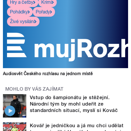
Hry a četby
Krimi
Pohádky
Pořady
Živé vysílání
Audiosvět Českého rozhlasu na jednom místě
MOHLO BY VÁS ZAJÍMAT
Vstup do šampionátu je stěžejní.
Národní tým by mohl udeřit ze
standardních situací, myslí si Kováč
Kovář je jedničkou a já mu chci udělat