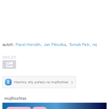
autoři:
Pavel Horváth
,
Jan Pěruška
,
Tomáš Petr
,
rej
Všechny díly pořadu na mujRozhlas
mujRozhlas