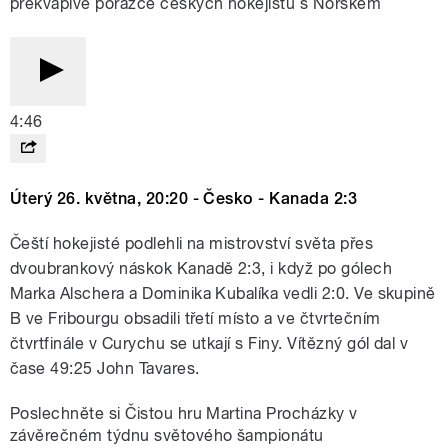
překvapivé porážce českých hokejistů s Norskem
4:46
Úterý 26. května, 20:20 - Česko - Kanada 2:3
Čeští hokejisté podlehli na mistrovství světa přes
dvoubrankový náskok Kanadě 2:3, i když po gólech
Marka Alschera a Dominika Kubalíka vedli 2:0. Ve skupině
B ve Fribourgu obsadili třetí místo a ve čtvrtečním
čtvrtfinále v Curychu se utkají s Finy. Vítězný gól dal v
čase 49:25 John Tavares.
Poslechněte si Čistou hru Martina Procházky v
závěrečném týdnu světového šampionátu