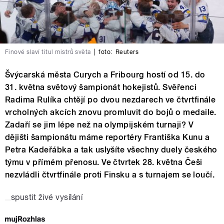
Finové slaví titul mistrů světa
|
foto:
Reuters
Švýcarská města Curych a Fribourg hostí od 15. do
31. května světový šampionát hokejistů. Svěřenci
Radima Rulíka chtějí po dvou nezdarech ve čtvrtfinále
vrcholných akcích znovu promluvit do bojů o medaile.
Zadaří se jim lépe než na olympijském turnaji? V
dějišti šampionátu máme reportéry Františka Kunu a
Petra Kadeřábka a tak uslyšíte všechny duely českého
týmu v přímém přenosu. Ve čtvrtek 28. května Češi
nezvládli čtvrtfinále proti Finsku a s turnajem se loučí.
spustit živé vysílání