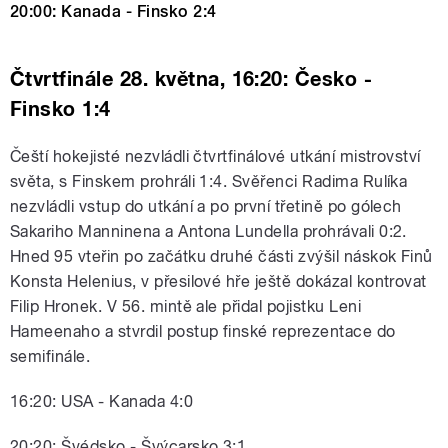
20:00: Kanada - Finsko 2:4
Čtvrtfinále 28. května, 16:20: Česko -
Finsko 1:4
Čeští hokejisté nezvládli čtvrtfinálové utkání mistrovství
světa, s Finskem prohráli 1:4. Svěřenci Radima Rulíka
nezvládli vstup do utkání a po první třetině po gólech
Sakariho Manninena a Antona Lundella prohrávali 0:2.
Hned 95 vteřin po začátku druhé části zvýšil náskok Finů
Konsta Helenius, v přesilové hře ještě dokázal kontrovat
Filip Hronek. V 56. mintě ale přidal pojistku Leni
Hameenaho a stvrdil postup finské reprezentace do
semifinále.
16:20: USA - Kanada 4:0
20:20: Švédsko - Švýcarsko 3:1