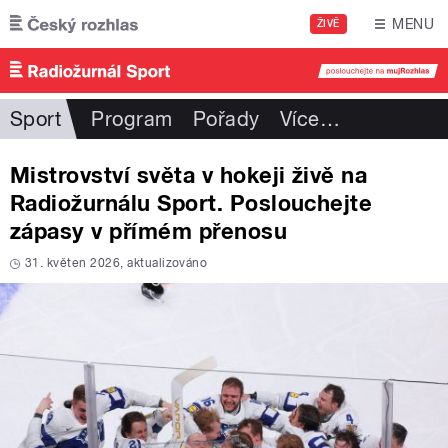
Přejít k hlavnímu obsahu
MENU
ŽIVĚ
Sport
Program
Pořady
Více
…
Mistrovství světa v hokeji živě na
Radiožurnálu Sport. Poslouchejte
zápasy v přímém přenosu
31. květen 2026, aktualizováno