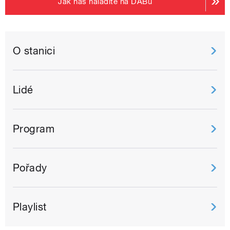
Jak nás naladíte na DABu
O stanici
Lidé
Program
Pořady
Playlist