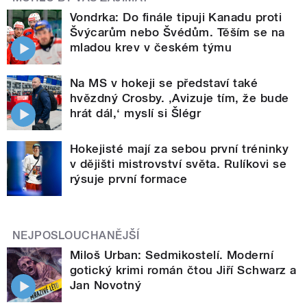
Vondrka: Do finále tipuji Kanadu proti
Švýcarům nebo Švédům. Těším se na
mladou krev v českém týmu
Na MS v hokeji se představí také
hvězdný Crosby. ‚Avizuje tím, že bude
hrát dál,‘ myslí si Šlégr
Hokejisté mají za sebou první tréninky
v dějišti mistrovství světa. Rulíkovi se
rýsuje první formace
NEJPOSLOUCHANĚJŠÍ
Miloš Urban: Sedmikostelí. Moderní
gotický krimi román čtou Jiří Schwarz a
Jan Novotný