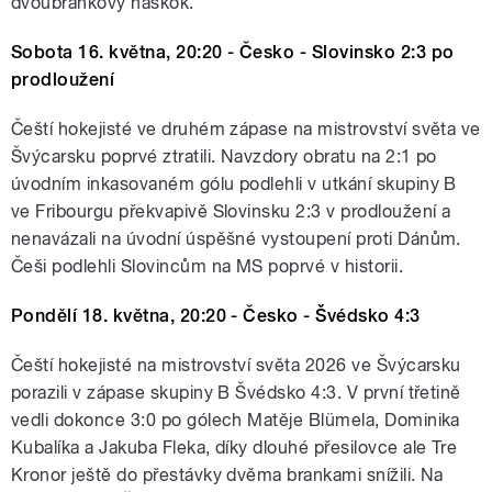
dvoubrankový náskok.
Sobota 16. května, 20:20 - Česko - Slovinsko 2:3 po
prodloužení
Čeští hokejisté ve druhém zápase na mistrovství světa ve
Švýcarsku poprvé ztratili. Navzdory obratu na 2:1 po
úvodním inkasovaném gólu podlehli v utkání skupiny B
ve Fribourgu překvapivě Slovinsku 2:3 v prodloužení a
nenavázali na úvodní úspěšné vystoupení proti Dánům.
Češi podlehli Slovincům na MS poprvé v historii.
Pondělí 18. května, 20:20 - Česko - Švédsko 4:3
Čeští hokejisté na mistrovství světa 2026 ve Švýcarsku
porazili v zápase skupiny B Švédsko 4:3. V první třetině
vedli dokonce 3:0 po gólech Matěje Blümela, Dominika
Kubalíka a Jakuba Fleka, díky dlouhé přesilovce ale Tre
Kronor ještě do přestávky dvěma brankami snížili. Na