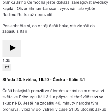
branku Jiřího Černocha ještě dokázal zareagovat švédský
kapitán Oliver Ekman-Larsson, vyrovnání ale výběr
Radima Rulíka už nedovolil.
Poslechněte si, co chtějí čeští hokejisté zlepšit do
zápasu s Itálií
1:35
Středa 20. května, 16:20 - Česko - Itálie 3:1
Čeští hokejisté porazili ve čtvrtém utkání na mistrovství
světa ve Fribourgu Itálii 3:1 a připsali si třetí vítězství ve
skupině B. Ještě na začátku 46. minuty národní tým
prohrával, vítězný gól vstřelil v čase 51:05 útočník Jakub