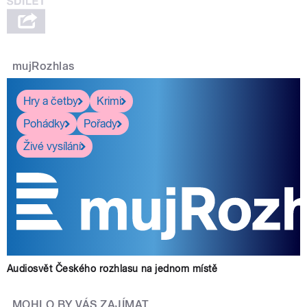
mujRozhlas
Hry a četby
Krimi
Pohádky
Pořady
Živé vysílání
Audiosvět Českého rozhlasu na jednom místě
MOHLO BY VÁS ZAJÍMAT