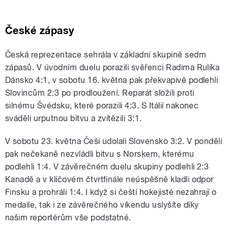
České zápasy
Česká reprezentace sehrála v základní skupině sedm
zápasů. V úvodním duelu porazili svěřenci Radima Rulíka
Dánsko 4:1, v sobotu 16. května pak překvapivě podlehli
Slovincům 2:3 po prodloužení. Reparát složili proti
silnému Švédsku, které porazili 4:3. S Itálií nakonec
sváděli urputnou bitvu a zvítězili 3:1.
V sobotu 23. května Češi udolali Slovensko 3:2. V pondělí
pak nečekaně nezvládli bitvu s Norskem, kterému
podlehli 1:4. V závěrečném duelu skupiny podlehli 2:3
Kanadě a v klíčovém čtvrtfinále neúspěšně kladli odpor
Finsku a prohráli 1:4. I když si čeští hokejisté nezahrají o
medaile, tak i ze závěrečného víkendu uslyšíte díky
našim reportérům vše podstatné.