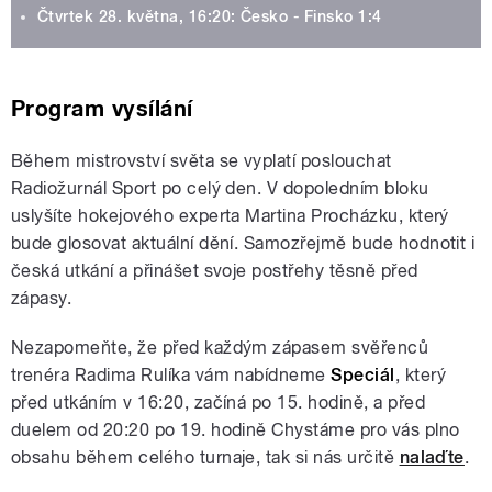
Čtvrtek 28. května, 16:20: Česko - Finsko 1:4
Program vysílání
Během mistrovství světa se vyplatí poslouchat
Radiožurnál Sport po celý den. V dopoledním bloku
uslyšíte hokejového experta Martina Procházku, který
bude glosovat aktuální dění. Samozřejmě bude hodnotit i
česká utkání a přinášet svoje postřehy těsně před
zápasy.
Nezapomeňte, že před každým zápasem svěřenců
trenéra Radima Rulíka vám nabídneme
Speciál
, který
před utkáním v 16:20, začíná po 15. hodině, a před
duelem od 20:20 po 19. hodině Chystáme pro vás plno
obsahu během celého turnaje, tak si nás určitě
nalaďte
.