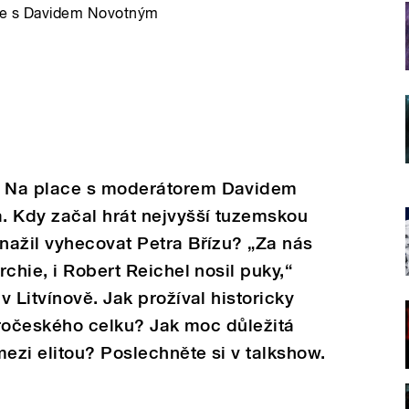
ace s Davidem Novotným
u Na place s moderátorem Davidem
. Kdy začal hrát nejvyšší tuzemskou
nažil vyhecovat Petra Břízu? „Za nás
chie, i Robert Reichel nosil puky,“
 Litvínově. Jak prožíval historicky
veročeského celku? Jak moc důležitá
mezi elitou? Poslechněte si v talkshow.