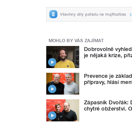
Všechny díly pořadu na mujRozhlas
MOHLO BY VÁS ZAJÍMAT
Dobrovolně vyhled
je nějaká krize, p
Prevence je základ
přípravy, hlásí me
Zápasník Dvořák: D
chytré obžerství. O