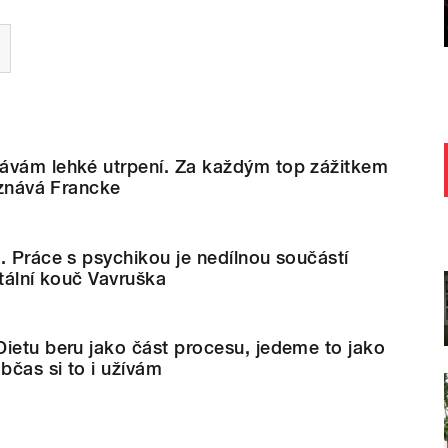
ávám lehké utrpení. Za každým top zážitkem
řiznává Francke
. Práce s psychikou je nedílnou součástí
ntální kouč Vavruška
ietu beru jako část procesu, jedeme to jako
bčas si to i užívám