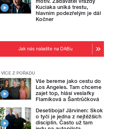
motiv. Zadavatel vraždy
Kuciaka uniká trestu,
hlavním podezřelým je dál
Kočner
Jak nás naladíte na DABu
VÍCE Z POŘADU
Vše bereme jako cestu do
Los Angeles. Tam chceme
zajet top, hlásí veslařky
Flamíková a Šantrůčková
Desetibojař Järvinen: Skok
o tyči je jedna z nejtěžších
disciplín. Často už tam
jedu na autopilota