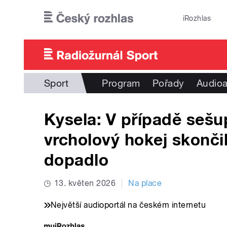
Přejít k hlavnímu obsahu
iRozhlas
Sport
Program
Pořady
Audioa
Kysela: V případě sešu
vrcholový hokej skončil
dopadlo
13. květen 2026
Na place
Největší audioportál na českém internetu