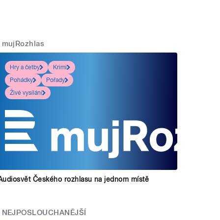
mujRozhlas
Hry a četby
Krimi
Pohádky
Pořady
Živé vysílání
Audiosvět Českého rozhlasu na jednom místě
NEJPOSLOUCHANĚJŠÍ