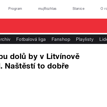
Program
mujRozhlas
Stanice
O r
rchiv
Fotbalová liga
Fanshop
Playlisty
Lid
pu dolů by v Litvínově
. Naštěstí to dobře