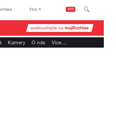
ozhlase
Více
ŽIVĚ
é
Kamery
O nás
Více
…