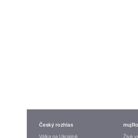
Český rozhlas
mujRo
Válka na Ukrajině
Živé v