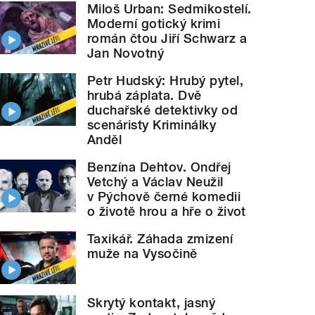
Miloš Urban: Sedmikostelí.
Moderní gotický krimi
román čtou Jiří Schwarz a
Jan Novotný
Petr Hudský: Hrubý pytel,
hrubá záplata. Dvě
duchařské detektivky od
scenáristy Kriminálky
Anděl
Benzína Dehtov. Ondřej
Vetchý a Václav Neužil
v Pýchově černé komedii
o životě hrou a hře o život
Taxikář. Záhada zmizení
muže na Vysočině
Skrytý kontakt, jasný